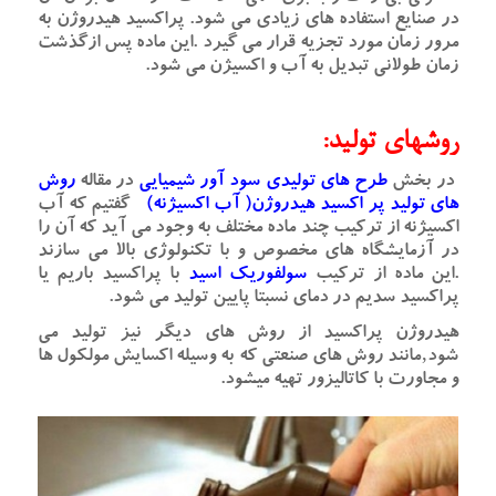
در صنایع استفاده های زیادی می شود. پراکسید هیدروژن به
مرور زمان مورد تجزیه قرار می گیرد .این ماده پس ازگذشت
زمان طولانی تبدیل به آب و اکسیژن می شود.
روشهای تولید:
در بخش
طرح های تولیدی سود آور شیمیایی
در مقاله
روش
های تولید پر اکسید هیدروژن( آب اکسیژنه)
گفتیم که آب
اکسیژنه از ترکیب چند ماده مختلف به وجود می آید که آن را
در آزمایشگاه های مخصوص و با تکنولوژی بالا می سازند
.
این ماده از ترکیب
سولفوریک اسید
با پراکسید باریم یا
پراکسید سدیم در دمای نسبتا پایین تولید می شود.
هیدروژن پراکسید از روش های دیگر نیز تولید می
شود‚مانند روش های صنعتی که به وسیله
اکسایش مولکول ها
و مجاورت با کاتالیزور تهیه میشود.