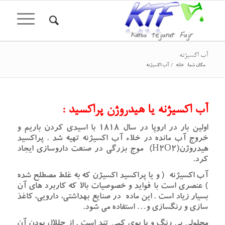
آب اکسیژنه
مکان شما:
خانه
/
آب اکسیژنه
آب اکسیژنه یا هیدروژن پراکسید :
اولین بار در اروپا در سال ۱۸۱۸ با اسیدی کردن باریم و
خروج آب مانده در خلاء آب اکسیژنه تهیه شد . پراکسید
هیدروژن(H2O2) موج بزرگی در صنعت داروسازی ایجاد
کرد.
آب اکسیژنه ( و یا پراکسید اکسیژن که به غلط مصطلح شده
) عنصری است با فواید و خصوصیات بالا که کاربرد های آن
بسیار زیاد است . این ماده در صنایع بهداشتی، دارویی، کاغذ
سازی و رنگسازی و… استفاده می شود.
محلولی بی رنگ و با بوی کمی تند است . از حللال بودن آن