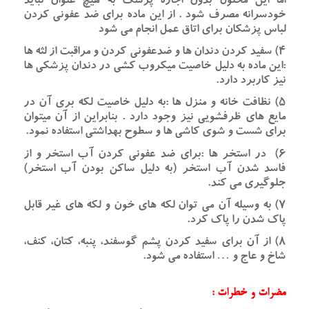
اما این محلول بدون اجازه پزشک به هیچ عنوان نباید
خودسرانه مصرف شود . از این ماده برای ضد عفونی کردن
لباس پزشکان برای اتاق عمل انجام می شود
۴) سفید کردن دندان ها و ضدعفونی کردن و مراقبت از لثه ها
:این ماده به دلیل خاصیت میکروب کشی در دندان پزشکی ها
نیز کاربرد دارد.
۵) نظافت خانه و منزل ها :به دلیل خاصیت لکه بری آن در
مایع های ظرفشویی نیز وجود دارد . بنابراین از آن میتوان
برای شست و شوی کاشی ها و سطوح بهداشتی استفاده نمود.
۶) در استخر ها :برای ضد عفونی کردن آب استخر و از
فاسد شدن آب استخر (به دلیل ساکن بودن آب استخر)
جلوگیری می کند.
۷) به وسیله آن می توان لکه های خون و لکه های غیر قابل
پاک شدن را پاک کرد.
۸) از آن برای سفید کردن پشم گوسفند، پنبه، کتان، کنف،
شاخ و عاج و … استفاده می شود.
مضرات و خطرات :