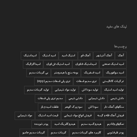
لینک های مفید
برچسب‌ها
آهک
آهک آذرشهر
آهک قم
استیک اسید
اسید استیک
اسیداستیک
اسید استیک صنعتی
اسیداستیک فناوران
اسید استیک فن اوران
اسیداگزالیک
اسید سولفوریک
اسید فسفریک
بومه سنج یا هیدرومتر
بی کربنات سدیم
ترکیبات کاتالیستی
تری سدیم فسفات
تری پلی فسفات سدیم (stpp)
تولید اسید استیک
تولید سودا اش
تولید مواد شیمیایی
تولید کربنات سدیم
دانش شیمی
دانش شیمیایی
دانشی شیمی
سدیم تری پلی فسفات
سنگهای آهک دار
سودا اش
سودپرک گوهر
غلظت اسید و باز
فروش آهک فله و کیسه
فروش انواع مواد شیمایی
قیمت اسید استیک
مواد شیمیایی
نمکهای وانادیم
هیدروکسید سدیم
هیدروکلریک اسید
پودر شوینده
پودر ظرفشویی
کاربرد های کربنات سدیم
کربنات سدیم
کربنات سدیم جامبو