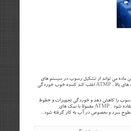
این ماده می تواند از تشکیل رسوب در سیستم های
آبی ، بخصوص یون های فلزی شبیه کلسیم ، باریم ، منیزیم ، آهن ، سرب و مخصوصا کلسیم کربنات جلوگیری کند . در غلظت های بالا ، ATMP اغلب کند کننده خوب خوردگی
ند رسوب را کاهش دهد و خوردگی تجهیزات و خطوط
لوله را کند کند . اسید ATMP می تواند به عنوان شلات کننده در کارخانه های رنگرزی و کارخانه های عملیات سطحی فلز استفاده شود . ATMP معمولا با نمک های
ون پودری کریستالی می تواند برای سطوح سرد و بخصوص در آب به کار گرفته شود .