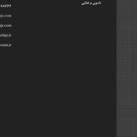
دارویی و غذایی
488662
ajr.com
ajr.com
fajr.ir
onat.ir