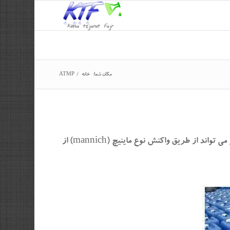
مکان شما:
خانه
/
ATMP
با فرمول N(CH2PO3H2)3 است . خواص شلات کننده دارد و می تواند از طریق واکنش نوع ماینیچ (mannich) از