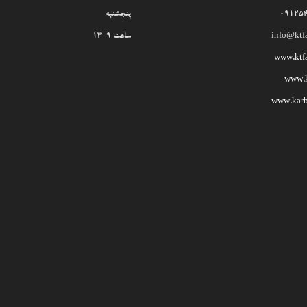
09125
پنجشنبه
info@ktf
ساعت 9-13
www.ktf
www.kt
www.karb