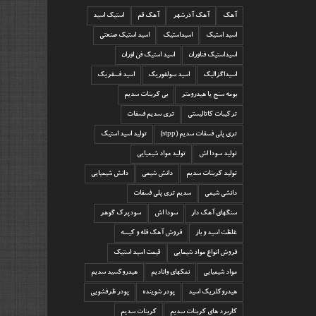
آهک
آهک آذرشهر
آهک قم
استیک اسید
اسید استیک
اسیداستیک
اسید استیک صنعتی
اسیداستیک فناوران
اسید استیک فن اوران
اسیداگزالیک
اسید سولفوریک
اسید فسفریک
بومه سنج یا هیدرومتر
بی کربنات سدیم
ترکیبات کاتالیستی
تری سدیم فسفات
تری پلی فسفات سدیم (stpp)
تولید اسید استیک
تولید سودا اش
تولید مواد شیمیایی
تولید کربنات سدیم
دانش شیمی
دانش شیمیایی
دانشی شیمی
سدیم تری پلی فسفات
سنگهای آهک دار
سودا اش
سودپرک گوهر
غلظت اسید و باز
فروش آهک فله و کیسه
فروش انواع مواد شیمایی
قیمت اسید استیک
مواد شیمیایی
نمکهای وانادیم
هیدروکسید سدیم
هیدروکلریک اسید
پودر شوینده
پودر ظرفشویی
کاربرد های کربنات سدیم
کربنات سدیم