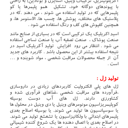
آکریلونیتریل، ترکیبات وینیل، استایرن و بوتادین) به راحتی
با پیوندهای دوگانه خود، تشکیل همو پلیمرها یا کو
پلیمرهایی که در تولید استفاده می شوند ، می دهند .که در
پلاستیک های مختلف، پوشش ها، چسب ها، الاستومر ها، و
همچنین کفپوش های کف و رنگ استفاده می شود .
اسید اکریلیک یک ترکیبی است که در بسیاری از صنایع مانند
صنعت پوشاک ، صنعت تصفیه آب یا صنعت نساجی استفاده
می شود . انتظار می رود افزایش تولید آکریلیک اسید در
نتیجه استفاده بیشتر از این محصول باشد . کاربرد های جدید
آن از جمله محصولات مراقبت شخصی ، مواد شوینده و …
است .
تولید ژل :
ژل های پلی الکترولیت کاربردهای زیادی در داروسازی
،فرآورده های مراقبت شخصی ،غذاهای فرآوری شده و
کشاورزی دارند. ژل های آب دوست بوسیله
کوپلیمریزاسیون مونومرهای وینیل یا دی وینیل در محلول ها
یا سوسپانسیون ها تولید می شوند. یا بوسیله اصلاح بعدی
پلیمرهای ابتدائی با ولکانیزاسیون یا تشعشع تولید می شوند.
در اصلاح بعدی با اتصال دهنده ها یک شروع کننده شیمیائی