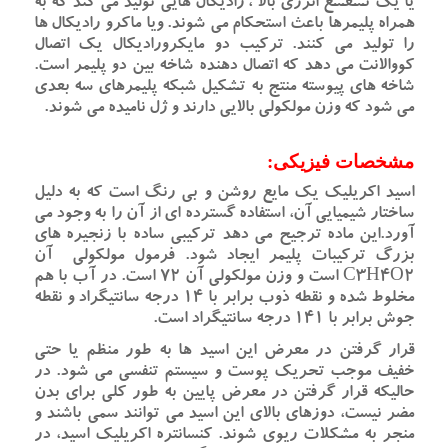
یا یک تشعشع انرژی بالا ، رادیکال هایی تولید می کند که به
همراه پلیمرها باعث استحکام می شوند. ویا ماکرو رادیکال ها
را تولید می کنند. ترکیب دو مایکرورادیکال یک اتصال
کووالانت می دهد که اتصال دهنده شاخه بین دو پلیمر است.
شاخه های پیوسته منتج به تشکیل شبکه پلیمرهای سه بعدی
می شود که وزن مولکولی بالایی دارند و ژل نامیده می شوند.
مشخصات فیزیکی:
اسید اکریلیک یک مایع روشن و بی رنگ است که به دلیل
ساختار شیمیایی آن، استفاده گسترده ای از آن را به وجود می
آورد.این ماده ترجیح می دهد ترکیبی ساده با زنجیره های
بزرگ ترکیبات پلیمر ایجاد شود. فرمول مولکولی آن
C3H4O2 است و وزن مولکولی آن 72 است. در آب با هم
مخلوط شده و نقطه ذوب برابر با 14 درجه سانتیگراد و نقطه
جوش برابر با 141 درجه سانتیگراد است.
قرار گرفتن در معرض این اسید ها به طور منظم یا حتی
خفیف موجب تحریک پوست و سیستم تنفسی می شود. در
حالیکه قرار گرفتن در معرض پایین به طور کلی برای بدن
مضر نیست، دوزهای بالای این اسید می توانند سمی باشند و
منجر به مشکلات ریوی شوند. کنسانتره اکریلیک اسید، در