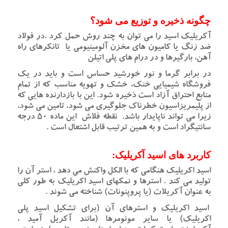
چگونه ذخیره و توزیع می شود؟
آکریلیک اسید را می توان به چند روش حمل کرد .در فولاد
ضد زنگ یا کامیون های مخزن آلومینیومی یا تانکرهای راه
آهن، بارگیرها و در درام های پلی اتیلن
در برابر گرما و نور خورشید حساس است و باید در یک
فروشگاه شیمیایی خنک، خشک و تهویه مناسب که از تمام
منابع احتراق آزاد است ذخیره شود. این با بازدارنده هایی که
از پلیمریزاسیون خطرناک جلوگیری می شود، تامین می شود،
زیرا می تواند ناپایدار باشد. نقطه فلاش این ماده 50 درجه
سانتيگراد است و به همین ترتیب قابل اشتعال است .
کاربرد های اسید آکریلیک:
اسید اکریلیک هنگامی که با الکل واکنش می دهد ، استر آن را
تولید می کند . استرها و نمکهای اسید اکریلیک به طور کلی
به عنوان آکریلات (یا پروپنونات) شناخته می شوند .
اسید اکریلیک و استرهای آن (برای تشکیل اسید پلی
اکریلیک) یا سایر مونومرها (مانند آکریل آمید ،