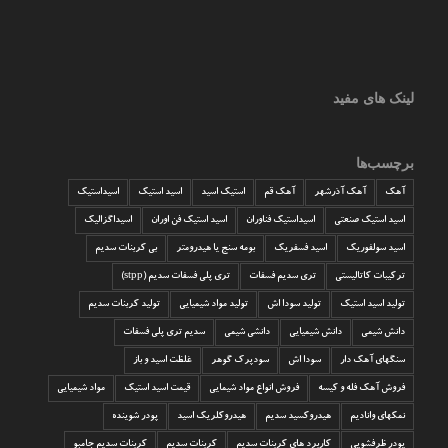
لینک های مفید
برچسب‌ها
آهک
آهک آذرشهر
آهک قم
استیک اسید
اسید استیک
اسیداستیک
اسید استیک صنعتی
اسیداستیک فناوران
اسید استیک فن اوران
اسیداگزالیک
اسید سولفوریک
اسید فسفریک
بومه سنج یا هیدرومتر
بی کربنات سدیم
ترکیبات کاتالیستی
تری سدیم فسفات
تری پلی فسفات سدیم (stpp)
تولید اسید استیک
تولید سودا اش
تولید مواد شیمیایی
تولید کربنات سدیم
دانش شیمی
دانش شیمیایی
دانشی شیمی
سدیم تری پلی فسفات
سنگهای آهک دار
سودا اش
سودپرک گوهر
غلظت اسید و باز
فروش آهک فله و کیسه
فروش انواع مواد شیمایی
قیمت اسید استیک
مواد شیمیایی
نمکهای وانادیم
هیدروکسید سدیم
هیدروکلریک اسید
پودر شوینده
پودر ظرفشویی
کاربرد های کربنات سدیم
کربنات سدیم
کربنات سدیم جامبو