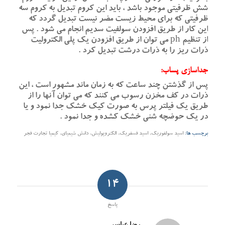
شش ظرفیتی موجود باشد ، باید این کروم تبدیل به کروم سه
ظرفیتی که برای محیط زیست مضر نیست تبدیل گردد که
این کار از طریق افزودن سولفیت سدیم انجام می شود . پس
از تنظیم ph می توان از طریق افزودن یک پلی الکترولیت
ذرات ریز را به ذرات درشت تبدیل کرد .
جداسازی پساب:
پس از گذشتن چند ساعت که به زمان ماند مشهور است ، این
ذرات در کف مخزن رسوب می کنند که می توان آنها را از
طریق یک فیلتر پرس به صورت کیک خشک جدا نمود و یا
در یک حوضچه شنی خشک کشده و جدا نمود .
برچسب ها:
اسید سولفوریک
,
اسید فسفریک
,
الکتروپولیش
,
دانش شیمیای
,
کیمیا تجارت فجر
14
پاسخ
رضا عباسی