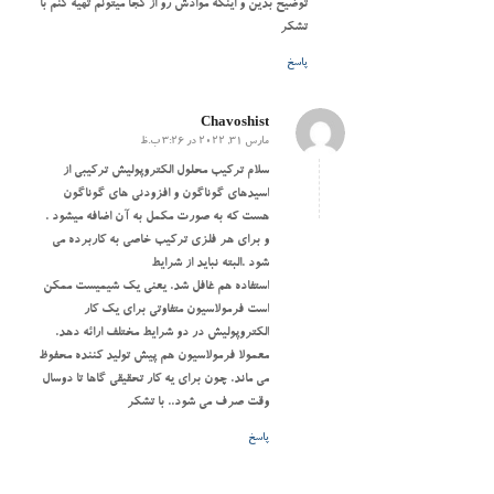
توضیح بدین و اینکه موادش رو از کجا میتونم تهیه کنم با
تشکر
پاسخ
Chavoshist
مارس 31, 2022 در 3:26 ب.ظ
گفته:
سلام ترکیب محلول الکتروپولیش ترکیبی از
اسیدهای گوناگون و افزودنی های گوناگون
هست که به صورت مکمل به آن اضافه میشود .
و برای هر فلزی ترکیب خاصی به کاربرده می
شود .البته نباید از شرایط
استفاده هم غافل شد. یعنی یک شیمیست ممکن
است فرمولاسیون متفاوتی برای یک کار
الکتروپولیش در دو شرایط مختلف ارائه دهد.
معمولا فرمولاسیون هم پیش تولید کننده محفوظ
می ماند. چون برای یه کار تحقیقی گاها تا دوسال
وقت صرف می شود.. با تشکر
پاسخ