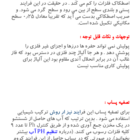
اصطکاک فلزات را کم می کند . در حقیقت در این فرایند
پستی و بلندی سطح از بین می رود و سطح گرد می شود. و
صریب اصطکاکی بدست می آید که تقریبا معادل ۰٫۲۵ سطح
مکانیکی تکمیل شده است.
توجهات و نکات قابل توجه :
پولیش نمی تواند حفره ها درزها و اجزای غیر فلزی را
پوشش دهد . و هر جا آلیاژ چند فلزی در دسترس بود که فاز
غالب آن در برابر انحلال آندی مقاوم بود این آلیاژ برای
پولیش کاری مناسب نیست
تصفیه پساب :
برای تصفیه پساب این فر
ایند نیز ار روش
ترکیب شیمیایی
استفاده می شود . بدین ترتیب که آب های حاصل از شستشو
در یک مخزن جمع آوری شده و از طریق کنترل Ph تا عدد ۹
کلیه فلزات رسوب می کنند. (درباره
تنظیم PH آب
بیشتر
بخوانید). در صورتی که در پساب حاصل از این فرایند کروم