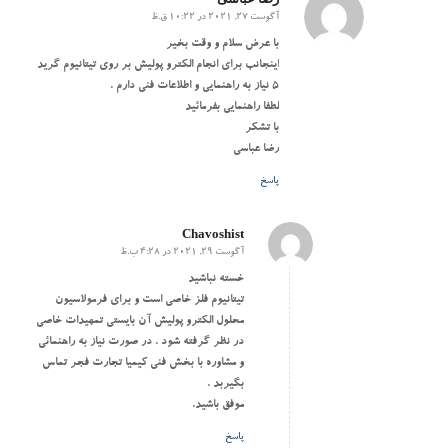
آگوست 27, 2021 در 10:22 ق.ظ
گفته:
با عرض سلام و وقت بخیر
اینجانب برای انجام الکترو پولیش بر روی تیتانیوم گرید
۵ نیاز به راهنمایی و اطلاعات فنی دارم .
لطفا راهنمایی بفرمائید
با تشکر
رضا عباسی
پاسخ
Chavoshist
آگوست 29, 2021 در 4:28 ب.ظ
گفته:
خسته نباشید
تیتانیوم فلز خاصی است و برای فرمولاسیون
محلول الکترو پولیش آن بایستی تمهیدات خاصی
در نظر گرفته شود . در صورت نیاز به راهنمائی
و مشاوره با بخش فنی کیمیا تجارت فجر تماس
بگیربد .
موفق باشید.
پاسخ