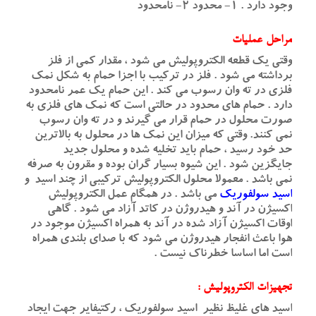
وجود دارد . ۱- محدود ۲- نامحدود
مراحل عملیات
وقتی یک قطعه الکتروپولیش می شود ، مقدار کمی از فلز
برداشته می شود . فلز در ترکیب با اجزا حمام به شکل نمک
فلزی در ته وان رسوب می کند . این حمام یک عمر نامحدود
دارد . حمام های محدود در حالتی است که نمک های فلزی به
صورت محلول در حمام قرار می گیرند و در ته وان رسوب
نمی کنند. وقتی که میزان این نمک ها در محلول به بالاترین
حد خود رسید ، حمام باید تخلیه شده و محلول جدید
جایگزین شود . این شیوه بسیار گران بوده و مقرون به صرفه
نمی باشد . معمولا محلول الکتروپولیش ترکیبی از چند اسید و
اسید سولفوریک
می باشد . در همگام عمل الکتروپولیش
اکسیژن در آند و هیدروژن در کاتد آزاد می شود . گاهی
اوقات اکسیژن آزاد شده در آند به همراه اکسیژن موجود در
هوا باعث انفجار هیدروژن می شود که با صدای بلندی همراه
است اما اساسا خطرناک نیست .
تجهیزات الکتروپولیش :
اسید های غلیظ نظیر اسید سولفوریک ، رکتیفایر جهت ایجاد