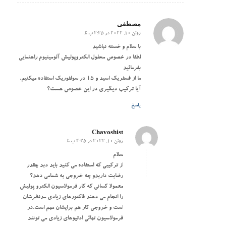
مصطفی
ژوئن 10, 2022 در 2:25 ب.ظ
گفته:
با سلام و خسته نباشید
لطفا در خصوص محلول الکتروپولیش آلومینیوم راهنمایی
بفرمائید
ما از فسفریک اسید و ۱۵ در سولفوریک استفاده میکنیم.
آیا ترکیب دیگیری در این خصوص هست؟
پاسخ
Chavoshist
ژوئن 10, 2022 در 4:25 ب.ظ
گفته:
سلام
از ترکیبی که استفاده می کنید باید دبد چقدر
رضابت داربدو چه خروجی به شمامی دهد؟
معمولا کسانی که کار فرمولاسیون الکترو پولیش
را انجام می دهند فاکتورهای زیادی مدنظرشان
است و خروجی کار هم برایشان مهم است.در
فرمولاسیون تهائی ادتیوهای زیادی می تونند