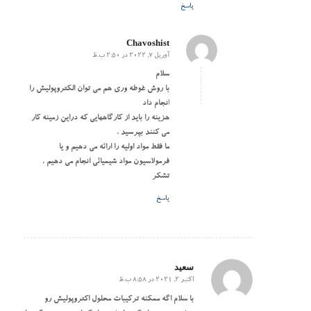
پاسخ
Chavoshist
آوریل 7, 2022 در 2:50 ب.ظ
گفته:
سلام
با روش غوطه وری هم می توان الکتروپولیش را
انجام داد
هزینه را باید از کارگاههایی که دراین زمینه کار
می کنند بپرسید .
ما فقط مواد اولیه را ارائه می دهیم و یا
فرمولاسیون مواد شیمیائی انجام می دهیم .
تشکر
پاسخ
سعید
اکتبر 2, 2021 در 8:58 ب.ظ
گفته:
با سلام اگه ممکنه ترکیبات محلول اکتروپولیش رو