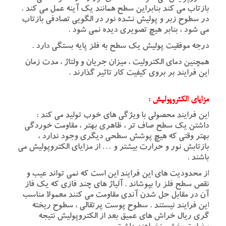
بازتاب می کند بنابراین سطح همانند یک آینه عمل می کند .
در سطوح زبر و پولیش نشده نور در الگویی تصادفی بازتاب
می شود ، بنابر هیچ تصویری دیده نمی شود .
درجه موفقیت پولیش یک سطح به فلز پایه بستگی دارد .
همچنین دمای الکترولیت ، میزان جریان و ولتاژ ، مدت زمان
این فرایند بر بروی کیفیت کار تاثیر گذارند .
مزایای الکتروپولیش :
این فرایند محصولی با ویژگی های خوب تولید می کند :
داشتن یک سطح صاف تر ، ظاهری بهتر ، مقاومت خوردگی
بهتر وقتی که هیچ پوشش سطحی دیگری وجود ندارد ،
بازتابش نور و حرارت بیشتر و … از مزایای الکتروپولیش می
باشند .
از محدودیت های این فرایند این است که نمی تواند عیب و
نقص سطح فلز را بپوشاند . آلیاژ های چند فازی که یک فاز
آن در مقابل حل شدن آندی مقاومت می کنند معمولا مناسب
این فرایند نیستند . سطوح پوست پرتقالی ، سطوح ریخته
گری ریال خراش های عمیق بعد از الکتروپولیش نتیجه