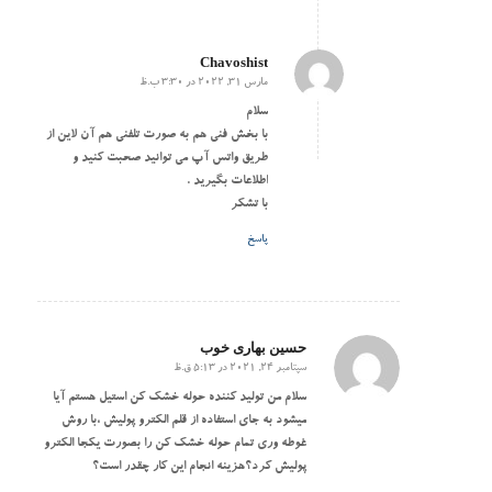
Chavoshist
مارس 31, 2022 در 3:30 ب.ظ
گفته:
سلام
با بخش فنی هم به صورت تلفنی هم آن لاین از
طریق واتس آپ می توانید صحبت کنید و
اطلاعات بگیرید .
با تشکر
پاسخ
حسین بهاری خوب
سپتامبر 24, 2021 در 5:13 ق.ظ
گفته:
سلام من تولید کننده حوله خشک کن استیل هستم آیا
میشود به جای استفاده از قلم الکترو پولیش ،با روش
غوطه وری تمام حوله خشک کن را بصورت یکجا الکترو
پولیش کرد؟هزینه انجام این کار چقدر است؟