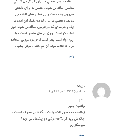
استفاده شوند. بعضی ها برای کم کردن کشش
سطحی اضافه می شوند. بعضی ها برای داشتن
خروجی یک دست و بی خط و خش اضافه می
شوند. و بعضی ها …..خلاصه مقدار این ادتیوها
زیاد و درصدی که در فرمول اضافه می شوند فوق
العاده کم است. چون در حال حاضر قیمت مواد
اولیه زیاد است بهتر است از فرمولاسیونی استفاده
کرد که اتلاف مواد آن کم باشد . موفق باشید.
پاسخ
Mgh
سپتامبر 25, 2023 در 9:24 ق.ظ
گفته:
سلام
وقتتون بخیر
زمانیکه که محلول الکترولیت دیگه قابل مصرف نیست ،
چکارش باید کرد؟چه روشی رو پیشنهاد می دید؟
سپاسگزارم
پاسخ