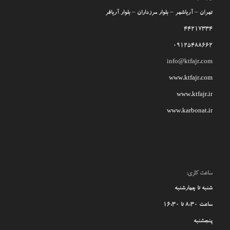
تهران – آریاشهر – بلوار مرزداران – بلوار آریافر
44217334
09125488662
info@ktfajr.com
www.ktfajr.com
www.ktfajr.ir
www.karbonat.ir
ساعت کاری:
شنبه تا چهارشنبه
ساعت 8:30 تا 16:30
پنجشنبه