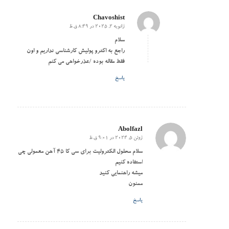
Chavoshist
ژانویه 2, 2025 در 8:49 ق.ظ
گفته:
سلام
راجع به اکترو پولیش کارشناسی نداریم و اون
فقط مقاله بوده /عذرخواهی می کنم
پاسخ
Abolfazl
ژوئن 5, 2024 در 9:01 ق.ظ
گفته:
سلام محلول الکترولیت برای سی کا ۴۵ آهن معمولی چی
استفاده کنیم
میشه راهنمایی کنید
ممنون
پاسخ