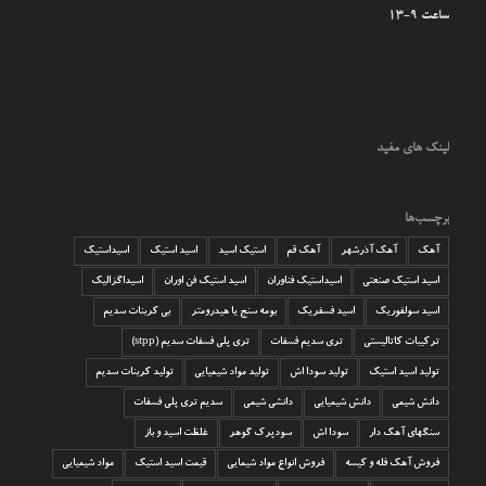
ساعت 9-13
لینک های مفید
برچسب‌ها
آهک
آهک آذرشهر
آهک قم
استیک اسید
اسید استیک
اسیداستیک
اسید استیک صنعتی
اسیداستیک فناوران
اسید استیک فن اوران
اسیداگزالیک
اسید سولفوریک
اسید فسفریک
بومه سنج یا هیدرومتر
بی کربنات سدیم
ترکیبات کاتالیستی
تری سدیم فسفات
تری پلی فسفات سدیم (stpp)
تولید اسید استیک
تولید سودا اش
تولید مواد شیمیایی
تولید کربنات سدیم
دانش شیمی
دانش شیمیایی
دانشی شیمی
سدیم تری پلی فسفات
سنگهای آهک دار
سودا اش
سودپرک گوهر
غلظت اسید و باز
فروش آهک فله و کیسه
فروش انواع مواد شیمایی
قیمت اسید استیک
مواد شیمیایی