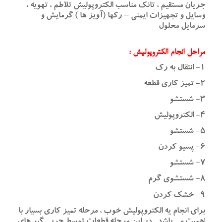
جریان مستقیم ، تانک مناسب الکتروپولیش تلاطم ، تهویه ،
وسایل و تجهیزات ایمنی – رکها (آویز ها ) گرمایش و
سرمایل محلول
مراحل انجام الکتروپولیش :
۱- انتقال به رک
۲- تمیز کاری قطعه
۳- شستشو
۴- الکتروپولیش
۵- شستشو
۶- پسیو کردن
۷- شستشو
۸- شستشوی گرم
۹- خشک کردن
برای انجام یه الکتروپولیش خوب ، مرحله تمیز کاری بسیار با
اهمیت می باشد . در این مرحله قطعات توسط چربی گیر های