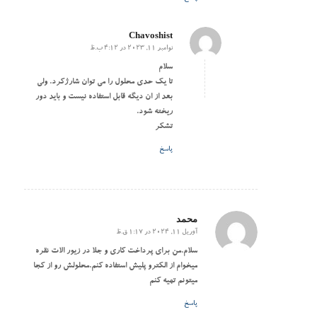
Chavoshist
نوامبر 11, 2023 در 4:12 ب.ظ
گفته:
سلام
تا یک حدی محلول را می توان شارژکرد. ولی
بعد از ان دیگه قابل استفاده نیست و باید دور
ریخته شود.
تشکر
پاسخ
محمد
آوریل 11, 2024 در 1:17 ق.ظ
گفته:
سلام.من برای پرداخت کاری و جلا در زیور الات نقره
میخوام از الکترو پلیش استفاده کنم.محلولش رو از کجا
میتونم تهیه کنم
پاسخ