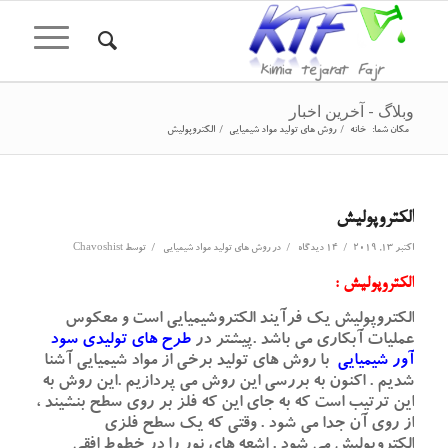
وبلاگ - آخرین اخبار
مکان شما:
خانه
/
روش های تولید مواد شیمیایی
/
الکتروپولیش
الکتروپولیش
/
/
/
اکتبر 13, 2019
14 دیدگاه
در
روش های تولید مواد شیمیایی
توسط
Chavoshist
الکتروپولیش :
الکتروپولیش یک فرآیند الکتروشیمیایی است و معکوس
عملیات آبکاری می باشد .پیشتر در
طرح های تولیدی سود
آور شیمیایی
با روش های تولید برخی از مواد شیمیایی آشنا
شدیم . اکنون به بررسی این روش می پردازیم .این روش به
این ترتیب است که به جای این که فلز بر روی سطح بنشیند ،
از روی آن جدا می شود . وقتی که یک سطح فلزی
الکتروپولیش می شود . اشعه های نور را در خطوط افقی