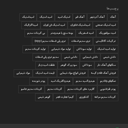
برچسب‌ها
آهک
آهک آذرشهر
آهک قم
استیک اسید
اسید استیک
اسیداستیک
اسید استیک صنعتی
اسیداستیک فناوران
اسید استیک فن اوران
اسیداگزالیک
اسید سولفوریک
اسید فسفریک
بومه سنج یا هیدرومتر
بی کربنات سدیم
ترکیبات کاتالیستی
تری سدیم فسفات
تری پلی فسفات سدیم (stpp)
تولید اسید استیک
تولید سودا اش
تولید مواد شیمیایی
تولید کربنات سدیم
دانش شیمی
دانش شیمیایی
دانشی شیمی
سدیم تری پلی فسفات
سنگهای آهک دار
سودا اش
سودپرک گوهر
غلظت اسید و باز
فروش آهک فله و کیسه
فروش انواع مواد شیمایی
قیمت اسید استیک
مواد شیمیایی
نمکهای وانادیم
هیدروکسید سدیم
هیدروکلریک اسید
پودر شوینده
پودر ظرفشویی
کاربرد های کربنات سدیم
کربنات سدیم
کربنات سدیم جامبو
کربنات سدیم مراغه
کشاورزی
کیمیا تجارت فجر
گوهر شیمی