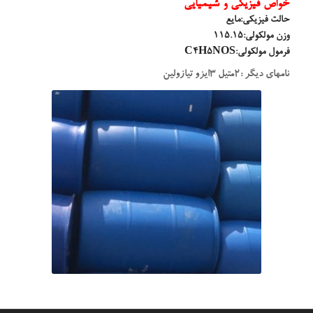
خواص فیزیکی و شیمیایی
حالت فیزیکی:مایع
وزن مولکولی:115.15
فرمول مولکولی:C4H5NOS
نامهای دیگر :2متیل 3ایزو تیازولین