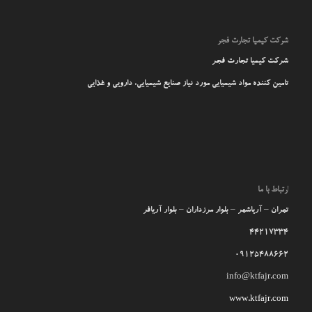
شرکت کیمیا تجارت فجر
شرکت کیمیا تجارت فجر
تامین کننده مواد شیمیایی مورد نیاز صنایع شیمیایی، دارویی و غذایی
ارتباط با ما
تهران – آریاشهر – بلوار مرزداران – بلوار آریافر
44217334
09125488662
info@ktfajr.com
www.ktfajr.com