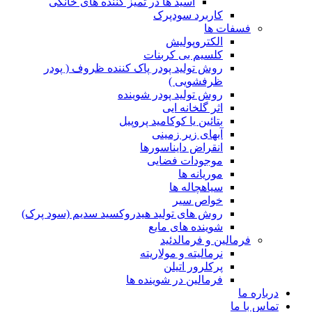
اسید ها در تمیز کننده های خانگی
کاربرد سودپرک
فسفات ها
الکتروپولیش
کلسیم بی کربنات
روش تولید پودر پاک کننده ظروف ( پودر
ظرفشویی )
روش تولید پودر شوینده
اثر گلخانه ایی
بتائین یا کوکامید پروپیل
آبهای زیر زمینی
انقراض دایناسورها
موجودات فضایی
موریانه ها
سیاهچاله ها
خواص سیر
روش های تولید هیدروکسید سدیم (سود پرک)
شوینده های مایع
فرمالین و فرمالدئید
نرمالیته و مولاریته
پرکلرور اتیلن
فرمالین در شوینده ها
درباره ما
تماس با ما