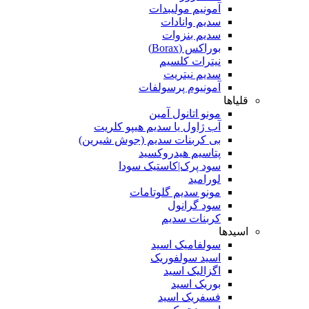
آمونیم مولیبدات
سدیم وانادات
سدیم بنزوات
بوراکس (Borax)
نیترات کلسیم
سدیم نیتریت
آمونیوم پرسولفات
قلیاها
مونو اتانول آمین
آب ژاول یا سدیم هیپو کلریت
بی کربنات سدیم (جوش شیرین)
پتاسیم هیدروکسید
سود پرک|کاستیک سودا
لورامید
مونو سدیم گلوتامات
سود گرانول
کربنات سدیم
اسیدها
سولفامیک اسید
اسید سولفوریک
اگزالیک اسید
بوریک اسید
فسفریک اسید