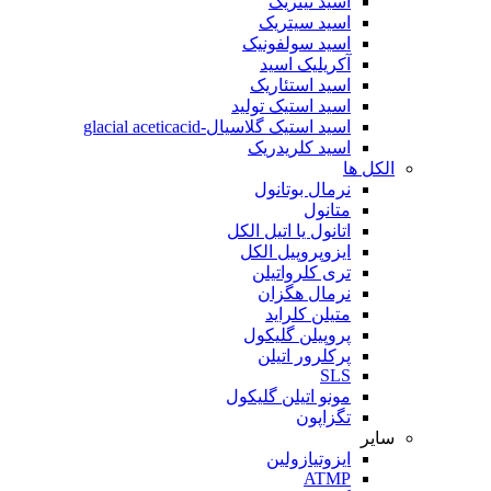
اسید نیتریک
اسید سیتریک
اسید سولفونیک
آکریلیک اسید
اسید استئاریک
اسید استیک تولید
اسید استیک گلاسیال-glacial aceticacid
اسید کلریدریک
الکل ها
نرمال بوتانول
متانول
اتانول یا اتیل الکل
ایزوپروپیل الکل
تری کلرواتیلن
نرمال هگزان
متیلن کلراید
پروپیلن گلیکول
پرکلرور اتیلن
SLS
مونو اتیلن گلیکول
تگزاپون
سایر
ایزوتیازولین
ATMP