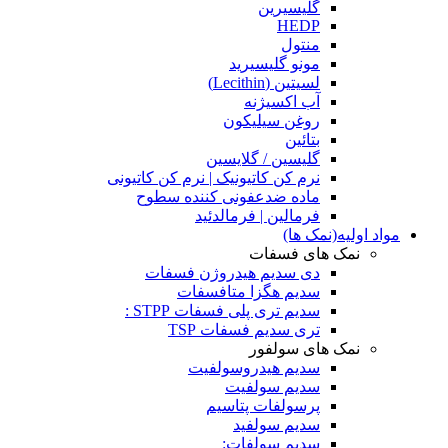
گلیسیرین
HEDP
منتول
مونو گلیسیرید
لسیتین (Lecithin)
آب اکسیژنه
روغن سیلیکون
بتائین
گلیسین / گلایسین
نرم کن کاتیونیک | نرم کن کاتیونی
ماده ضدعفونی کننده سطوح
فرمالین | فرمالدئید
مواد اولیه(نمک ها)
نمک های فسفات
دی سدیم هیدروژن فسفات
سدیم هگزا متافسفات
سدیم تری پلی فسفات STPP :
تری سدیم فسفات TSP
نمک های سولفور
سدیم هیدروسولفیت
سدیم سولفیت
پرسولفات پتاسیم
سدیم سولفید
سدیم سولفات: