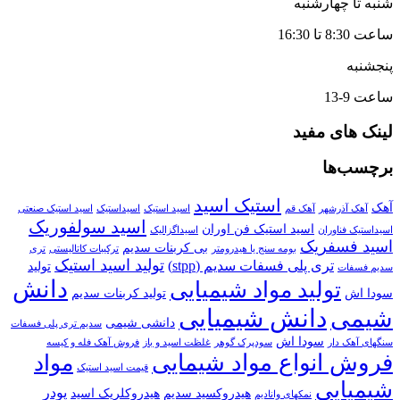
شنبه تا چهارشنبه
ساعت 8:30 تا 16:30
پنجشنبه
ساعت 9-13
لینک های مفید
برچسب‌ها
استیک اسید
آهک
آهک آذرشهر
آهک قم
اسید استیک
اسیداستیک
اسید استیک صنعتی
اسید سولفوریک
اسید استیک فن اوران
اسیداستیک فناوران
اسیداگزالیک
اسید فسفریک
بی کربنات سدیم
بومه سنج یا هیدرومتر
ترکیبات کاتالیستی
تری
تولید اسید استیک
تری پلی فسفات سدیم (stpp)
تولید
سدیم فسفات
دانش
تولید مواد شیمیایی
سودا اش
تولید کربنات سدیم
دانش شیمیایی
شیمی
دانشی شیمی
سدیم تری پلی فسفات
سودا اش
سنگهای آهک دار
سودپرک گوهر
غلظت اسید و باز
فروش آهک فله و کیسه
فروش انواع مواد شیمایی
مواد
قیمت اسید استیک
شیمیایی
پودر
هیدروکسید سدیم
هیدروکلریک اسید
نمکهای وانادیم