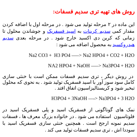
روش های تهیه تری سدیم فسفات:
این ماده در ۲ مرحله تولید می شود . در مرحله اول با اضافه کردن
مقدار کمی
سدیم کربنات
به
اسید فسفریک
و جوشاندن محلول تا
زمانی که کربن دی اکسید خارج شود . در مرحله بعدی
سدیم
هیدروکسید
به محصول اضافه می شود :
Na2 CO3 + H3 PO4 —–> Na2 HPO4 + CO2 + H2O
NA2 HPO4 + NaOH —–> Na3PO4 + H2O
در روش دیگر ، تری سدیم فسفات ممکن است با خنثی سازی
کامل سود سوز آور با اسید فسفریک تولید شود . به نحوی که محلول
تبخیر شود و کریستالیزاسیون اتفاق افتد .
H3PO4 + 3NaOH —-> Na3PO4 + 3 H2O
نمک های گوناگونی از فسفریک اسید و پلی فسفریک اسید در
فلوتاسیون استفاده می شود . در خانواده بزرگ معرف ها ، فسفات
سدیم نمونه ارجح است . همچنین خنثی سازی فسفریک اسید با
سوددا اش ، تری سدیم فسفات تولید می کند .