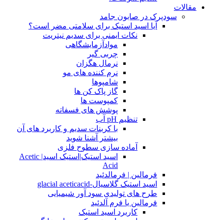
مقالات
سودپرک در صابون جامد
آیا اسید استیک برای سلامتی مضر است؟
نکات ایمنی برای سدیم نیتریت
موادآزمایشگاهی
چربی گیر
نرمال هگزان
نرم کننده های مو
شامپوها
گاز پاک کن ها
کمپوست ها
پوشش های فسفاته
تنظیم pH آب
با کربنات سدیم و کاربرد های آن
بیشتر آشنا شوید
آماده سازی سطوح فلزی
اسید استیک|استیک اسید| Acetic
Acid
فرمالین | فرمالدئید
اسید استیک گلاسیال-glacial aceticacid
طرح های تولیدی سود آور شیمیایی
فرمالین یا فرم آلدئید
کاربرد اسید استیک