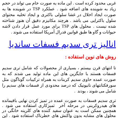
غربی محدود کرده است . این ماده به صورت خام می تواند در حجم
زیاد به شوینده های اضافه شود . عملکرد TSP در شوینده ها به
صورت ایجاد اخلال در غشا سلولی باکتری و ایجاد تخلیه محتوای
سلول باکترایی می باشد . هرچند مکانیزم دقیق آن هنوز شناخته
شده نیست . محلول های TSP برای مورد عمل قرار دادن لاشه
حیوانات و گاو ها طبق قوانین فدرال آمریکا استفاده می شوند .
انالیز تری سدیم فسفات ساندیا
روش های نوین استفاده :
تا انتهای قرن بیستم ، بسیاری از محصولات که شامل تری سدیم
فسفات هستند با جایگزین های این ماده
تولید می شدند که به
صورت عمده حاوی سدیم کربنات به همراه ترکیبات گوناگون مثل
سورفکتانتهای نانیونیک که درصد محدودی از فسفات های سدیم را
شامل می شوند ، بودند .
تری سدیم فسفات به صورت عمده در تمیز کردن نهایی باقیمانده
های هیدروکربنی در مرحله آخر تمیزکاری استفاده می شود .
همچنین ممکن است به عنوان سفید کننده های کلرینه خانگی در
محلول های مشابه بدون واکنش های خطرناک استفاده شود . این