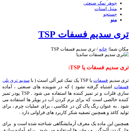
جوهر نمک صنعتی
متیل استات
جستجو
منو
تری سدیم فسفات TSP
مکان شما:
خانه
/
تری سدیم فسفات TSP
تری سدیم فسفات یا TSP:
ت
تری سدیم
فسفات
یا TSP یک نمک غیر آلی اس
( با
سدیم تری پلی
فسفات
اشتباه گرفته نشود ) که در شوینده های صنعتی ، آماده
سازی فلزات و تر تمیز کننده ها استفاده می شود . TSP پودر تمیز
کننده خالصی است که برای نرم کردن آب در بویلر ها استفاده می
شود . به عنوان رنگ پاک کن در عکاسی ، برای عملیات چرم ، برای
تولید کاغذ و همچنین تصفیه شکر کاربرد های فراوانی دارد .
همچنین این ماده یک معرف آزمایشگاهی شناخته شده است و برای
حل کردن آلودگی و روغن ها استفاده می شود . برای آماده سازی