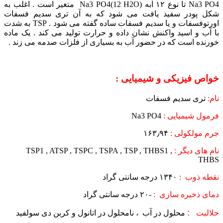
Na3 PO4 تا نوع ۱۲ آبه Na3 PO4(12 H2O) متغیر است . اغلب به
شکل پودر سفید یافت می شود که به آن تری سدیم فسفات
اورتوفسفات و یا سدیم فسفات ساده گفته می شود . TSP به شدت
با آب و اسید واکنش نشان داده و حرارت تولید می کند . یک ماده
خورنده است که در حضور آب به بسیاری از فلزات صدمه می زند .
خواص فیزیکی و شیمیایی :
نام:
تری سدیم فسفات
فرمول شیمیایی :
Na3 PO4
جرم مولکولی :
۱۶۳٫۹۴
نام های دیگر :
TSP1 , ATSP , TSPC , TSPA , TSP , THBS1 ,
THBS
نقطه ذوب :
۱۳۴۰ درجه سانتی گراد
دمای ذخیره سازی :
-۲۰ درجه سانتی گراد
:
حلالیت
محلول در آب ، نامحلول در اتانول و کربن دی سولفید