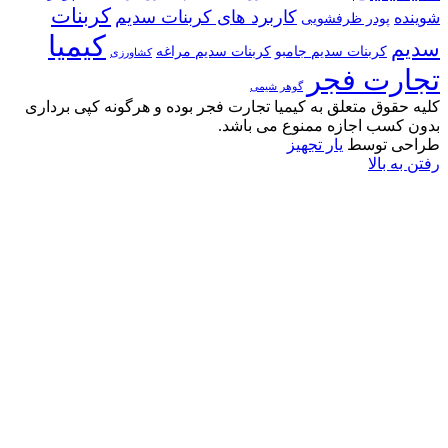
کربنات
کاربرد های کربنات سدیم
شوینده
پودر ظرفشویی
کیمیا
سدیم
کربنات سدیم جامبو
کربنات سدیم مراغه
کشاورزی
تجارت فجر
گوهر شیمی
کلیه حقوق متعلق به کیمیا تجارت فجر بوده و هرگونه کپی برداری
بدون کسب اجازه ممنوع می باشد.
طراحی توسط
یار تجهیز
رفتن به بالا