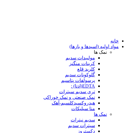
خانه
مواد اولیه (اسیدها و بازها)
نمک ها
مولیبدات سدیم
کربنات منگنز
کلرید قلع
گلوکونات سدیم
پرسولفات پتاسیم
EDTA(ادتا) :
تری سدیم سیترات
نمک صنعتی و نمک خوراکی
هیدروکسیدکلسیم-آهک
متا سیلیکات
نمک ها
سدیم نیترات
سیترات سدیم
دکستروز