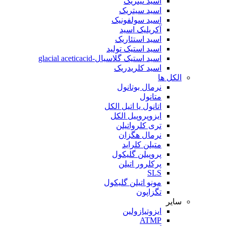
اسید نیتریک
اسید سیتریک
اسید سولفونیک
آکریلیک اسید
اسید استئاریک
اسید استیک تولید
اسید استیک گلاسیال-glacial aceticacid
اسید کلریدریک
الکل ها
نرمال بوتانول
متانول
اتانول یا اتیل الکل
ایزوپروپیل الکل
تری کلرواتیلن
نرمال هگزان
متیلن کلراید
پروپیلن گلیکول
پرکلرور اتیلن
SLS
مونو اتیلن گلیکول
تگزاپون
سایر
ایزوتیازولین
ATMP