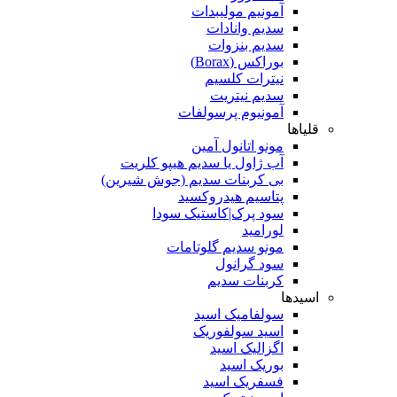
آمونیم مولیبدات
سدیم وانادات
سدیم بنزوات
بوراکس (Borax)
نیترات کلسیم
سدیم نیتریت
آمونیوم پرسولفات
قلیاها
مونو اتانول آمین
آب ژاول یا سدیم هیپو کلریت
بی کربنات سدیم (جوش شیرین)
پتاسیم هیدروکسید
سود پرک|کاستیک سودا
لورامید
مونو سدیم گلوتامات
سود گرانول
کربنات سدیم
اسیدها
سولفامیک اسید
اسید سولفوریک
اگزالیک اسید
بوریک اسید
فسفریک اسید