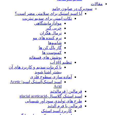
مقالات
سودپرک در صابون جامد
آیا اسید استیک برای سلامتی مضر است؟
نکات ایمنی برای سدیم نیتریت
موادآزمایشگاهی
چربی گیر
نرمال هگزان
نرم کننده های مو
شامپوها
گاز پاک کن ها
کمپوست ها
پوشش های فسفاته
تنظیم pH آب
با کربنات سدیم و کاربرد های آن
بیشتر آشنا شوید
آماده سازی سطوح فلزی
اسید استیک|استیک اسید| Acetic
Acid
فرمالین | فرمالدئید
اسید استیک گلاسیال-glacial aceticacid
طرح های تولیدی سود آور شیمیایی
فرمالین یا فرم آلدئید
کاربرد اسید استیک