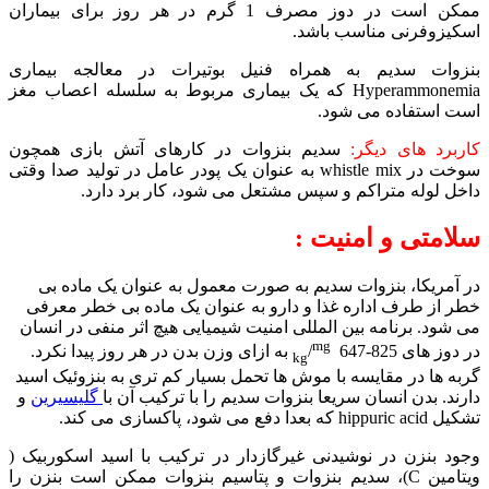
ممکن است در دوز مصرف 1 گرم در هر روز برای بیماران
اسکیزوفرنی مناسب باشد.
بنزوات سدیم به همراه فنیل بوتیرات در معالجه بیماری
Hyperammonemia که یک بیماری مربوط به سلسله اعصاب مغز
است استفاده می شود.
کاربرد های دیگر:
سدیم بنزوات در کارهای آتش بازی همچون
سوخت در whistle mix به عنوان یک پودر عامل در تولید صدا وقتی
داخل لوله متراکم و سپس مشتعل می شود، کار برد دارد.
سلامتی و امنیت :
در آمریکا، بنزوات سدیم به صورت معمول به عنوان یک ماده بی
خطر از طرف اداره غذا و دارو به عنوان یک ماده بی خطر معرفی
می شود. برنامه بین المللی امنیت شیمیایی هیچ اثر منفی در انسان
mg
در دوز های 825-647
/
به ازای وزن بدن در هر روز پیدا نکرد.
kg
گربه ها در مقایسه با موش ها تحمل بسیار کم تری به بنزوئیک اسید
دارند. بدن انسان سریعا بنزوات سدیم را با ترکیب آن با
گلیسیرین
و
تشکیل hippuric acid که بعدا دفع می شود، پاکسازی می کند.
وجود بنزن در نوشیدنی غیرگازدار در ترکیب با اسید اسکوربیک (
ویتامین C)، سدیم بنزوات و پتاسیم بنزوات ممکن است بنزن را