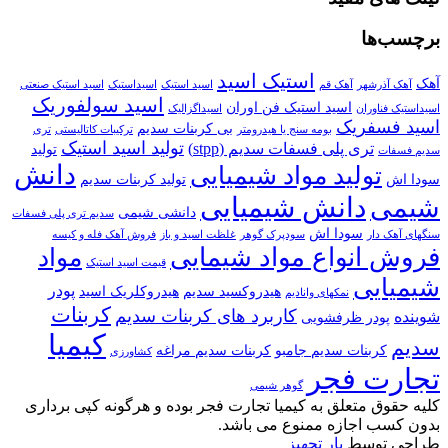
برچسب‌ها
استیک اسید
آهک
آهک آذرشهر
آهک قم
اسید استیک
اسیداستیک
اسید استیک صنعتی
اسید سولفوریک
اسید استیک فن اوران
اسیداستیک فناوران
اسیداگزالیک
اسید فسفریک
بی کربنات سدیم
بومه سنج یا هیدرومتر
ترکیبات کاتالیستی
تری
تولید اسید استیک
تری پلی فسفات سدیم (stpp)
تولید
سدیم فسفات
دانش
تولید مواد شیمیایی
سودا اش
تولید کربنات سدیم
دانش شیمیایی
شیمی
دانشی شیمی
سدیم تری پلی فسفات
سودا اش
سنگهای آهک دار
سودپرک گوهر
غلظت اسید و باز
فروش آهک فله و کیسه
فروش انواع مواد شیمایی
مواد
قیمت اسید استیک
شیمیایی
پودر
هیدروکسید سدیم
هیدروکلریک اسید
نمکهای وانادیم
کربنات
کاربرد های کربنات سدیم
شوینده
پودر ظرفشویی
کیمیا
سدیم
کربنات سدیم جامبو
کربنات سدیم مراغه
کشاورزی
تجارت فجر
گوهر شیمی
کلیه حقوق متعلق به کیمیا تجارت فجر بوده و هرگونه کپی برداری
بدون کسب اجازه ممنوع می باشد.
طراحی توسط
یار تجهیز