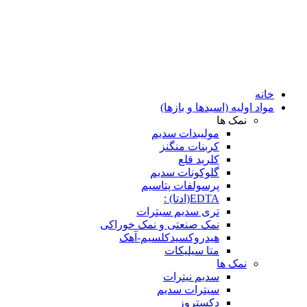
خانه
مواد اولیه (اسیدها و بازها)
نمک ها
مولیبدات سدیم
کربنات منگنز
کلرید قلع
گلوکونات سدیم
پرسولفات پتاسیم
EDTA(ادتا) :
تری سدیم سیترات
نمک صنعتی و نمک خوراکی
هیدروکسیدکلسیم-آهک
متا سیلیکات
نمک ها
سدیم نیترات
سیترات سدیم
دکستروز