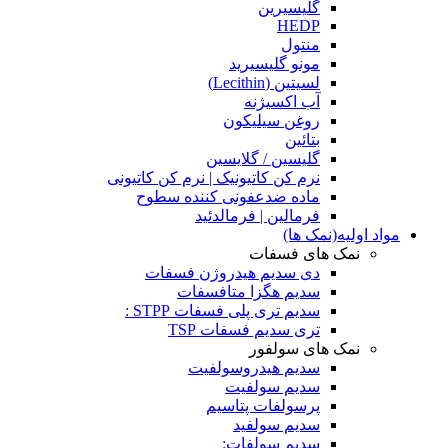
گلیسیرین
HEDP
منتول
مونو گلیسیرید
لسیتین (Lecithin)
آب اکسیژنه
روغن سیلیکون
بتائین
گلیسین / گلایسین
نرم کن کاتیونیک | نرم کن کاتیونی
ماده ضدعفونی کننده سطوح
فرمالین | فرمالدئید
مواد اولیه(نمک ها)
نمک های فسفات
دی سدیم هیدروژن فسفات
سدیم هگزا متافسفات
سدیم تری پلی فسفات STPP :
تری سدیم فسفات TSP
نمک های سولفور
سدیم هیدروسولفیت
سدیم سولفیت
پرسولفات پتاسیم
سدیم سولفید
سدیم سولفات: