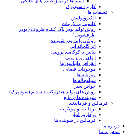
اسید ها در تمیز کننده های خانگی
کاربرد سودپرک
فسفات ها
الکتروپولیش
کلسیم بی کربنات
روش تولید پودر پاک کننده ظروف ( پودر
ظرفشویی )
روش تولید پودر شوینده
اثر گلخانه ایی
بتائین یا کوکامید پروپیل
آبهای زیر زمینی
انقراض دایناسورها
موجودات فضایی
موریانه ها
سیاهچاله ها
خواص سیر
روش های تولید هیدروکسید سدیم (سود پرک)
شوینده های مایع
فرمالین و فرمالدئید
نرمالیته و مولاریته
پرکلرور اتیلن
فرمالین در شوینده ها
درباره ما
تماس با ما