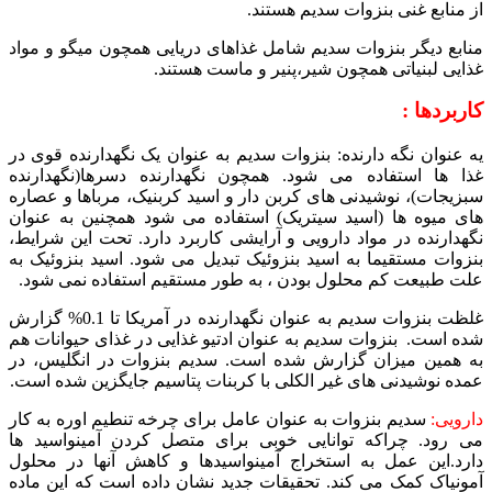
از منابع غنی بنزوات سدیم هستند.
منابع دیگر بنزوات سدیم شامل غذاهای دریایی همچون میگو و مواد
غذایی لبنیاتی همچون شیر،پنیر و ماست هستند.
کاربردها :
یه عنوان نگه دارنده: بنزوات سدیم به عنوان یک نگهدارنده قوی در
غذا ها استفاده می شود. همچون نگهدارنده دسرها(نگهدارنده
سبزیجات)، نوشیدنی های کربن دار و اسید کربنیک، مرباها و عصاره
های میوه ها (اسید سیتریک) استفاده می شود همچنین به عنوان
نگهدارنده در مواد دارویی و آرایشی کاربرد دارد. تحت این شرایط،
بنزوات مستقیما به اسید بنزوئیک تبدیل می شود. اسید بنزوئیک به
علت طبیعت کم محلول بودن ، به طور مستقیم استفاده نمی شود.
غلظت بنزوات سدیم به عنوان نگهدارنده در آمریکا تا 0.1% گزارش
شده است. بنزوات سدیم به عنوان ادتیو غذایی در غذای حیوانات هم
به همین میزان گزارش شده است. سدیم بنزوات در انگلیس، در
عمده نوشیدنی های غیر الکلی با کربنات پتاسیم جایگزین شده است.
دارویی:
سدیم بنزوات به عنوان عامل برای چرخه تنطیم اوره به کار
می رود. چراکه توانایی خوبی برای متصل کردن آمینواسید ها
دارد.این عمل به استخراج آمینواسیدها و کاهش آنها در محلول
آمونیاک کمک می کند. تحقیقات جدید نشان داده است که این ماده