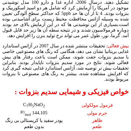
تشکیل دهند. درسال 2006، اداره غذا و دارو 100 مدل نوشیدنی
موجود در آمریکا را آزمایش کرد که شامل هر دو اسید اسکوربیک و
بنزوات بودند. 4 تا از آن ها حد 5ppb که حداکثر سطح آلودگی تعیین
شده به وسیله آژانس محافطت محیط زیست برای آشامیدنی بوده
است.بسیاری از این نوشیدنی ها که در این آزمایش بالای حد بودند
دوباره فرمولاسیون شدند و در نتیجه سطه آن ها زیر حد قابل قبول
آمد. گرما، نور، طول عمر می تواند نرخ تولید بنزن را افزایش دهد.
بیش فعالی:
تحقیقات منتشر شده در سال 2007 در آژانس استاندارد
غذایی بریتانیا نشان می دهد، هنگامی که رنگ های مصنوعیی خاصی
با سدیم بنزوات جفت شوند، ممکن است باعث رفتار های بیش
فعالی شوند. نتایج در مورد سدیم بنزوات ناپایدار بودند. بنابراین
تحقیقات بیش تر توصیه شد، آژانس استاندارد غذایی نتیجه گیری کرد
که افزایش مشاهده شده، بیشتر به رنگ های مصنوعی تا بنزوات
مربوط بودند.
خواص فیزیکی و شیمایی سدیم بنزوات :
C
H
NaO
فرمول مولکولی
7
5
2
gr
/
144.105
جرم مولی
mol
ظاهر
پودر سفید یا کریستالی بی رنگ
طعم
بدون طعم