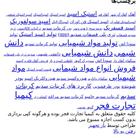
برچسب‌ها
استیک اسید
آهک
آهک آذرشهر
آهک قم
اسید استیک
اسیداستیک
اسید استیک صنعتی
اسید سولفوریک
اسید استیک فن اوران
اسیداستیک فناوران
اسیداگزالیک
اسید فسفریک
بی کربنات سدیم
بومه سنج یا هیدرومتر
ترکیبات کاتالیستی
تری
تولید اسید استیک
تری پلی فسفات سدیم (stpp)
تولید
سدیم فسفات
دانش
تولید مواد شیمیایی
سودا اش
تولید کربنات سدیم
دانش شیمیایی
شیمی
دانشی شیمی
سدیم تری پلی فسفات
سودا اش
سنگهای آهک دار
سودپرک گوهر
غلظت اسید و باز
فروش آهک فله و کیسه
فروش انواع مواد شیمایی
مواد
قیمت اسید استیک
شیمیایی
پودر
هیدروکسید سدیم
هیدروکلریک اسید
نمکهای وانادیم
کربنات
کاربرد های کربنات سدیم
شوینده
پودر ظرفشویی
کیمیا
سدیم
کربنات سدیم جامبو
کربنات سدیم مراغه
کشاورزی
تجارت فجر
گوهر شیمی
کلیه حقوق متعلق به کیمیا تجارت فجر بوده و هرگونه کپی برداری
بدون کسب اجازه ممنوع می باشد.
طراحی توسط
یار تجهیز
رفتن به بالا