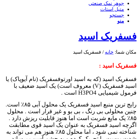
جوهر نمک صنعتی
متیل استات
جستجو
منو
فسفریک اسید
مکان شما:
خانه
/
فسفریک اسید
فسفریک اسید :
فسفریک اسید (که به اسید اورتوفسفریک (نام آیوپاک) یا
اسید فسفریک (V) معروف است) یک اسید ضعیف با
فرمول شیمیایی H3PO4 است .
رایج ترین منبع اسید فسفریک یک محلول آبی ۸۵٪ است.
چنین محلولی بی رنگ ، بی بو و غیر فرار است . محلول
۸۵٪ یک مایع شربت است اما هنوز قابلیت ریزش دارد .
اگرچه اسید فسفریک به عنوان یک اسید قوی مطابقت
شناخته نمی شود ، اما محلول ۸۵٪ هنوز هم می تواند به
شدت پوست را تحریک کرده و به چشم آسیب برساند .