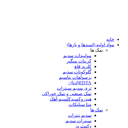
خانه
مواد اولیه (اسیدها و بازها)
نمک ها
مولیبدات سدیم
کربنات منگنز
کلرید قلع
گلوکونات سدیم
پرسولفات پتاسیم
EDTA(ادتا) :
تری سدیم سیترات
نمک صنعتی و نمک خوراکی
هیدروکسیدکلسیم-آهک
متا سیلیکات
نمک ها
سدیم نیترات
سیترات سدیم
دکستروز