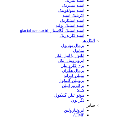
اسید نیتریک
اسید سیتریک
اسید سولفونیک
آکریلیک اسید
اسید استئاریک
اسید استیک تولید
اسید استیک گلاسیال-glacial aceticacid
اسید کلریدریک
الکل ها
نرمال بوتانول
متانول
اتانول یا اتیل الکل
ایزوپروپیل الکل
تری کلرواتیلن
نرمال هگزان
متیلن کلراید
پروپیلن گلیکول
پرکلرور اتیلن
SLS
مونو اتیلن گلیکول
تگزاپون
سایر
ایزوتیازولین
ATMP