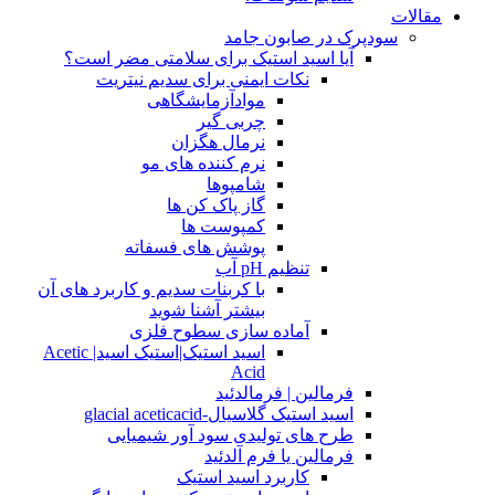
مقالات
سودپرک در صابون جامد
آیا اسید استیک برای سلامتی مضر است؟
نکات ایمنی برای سدیم نیتریت
موادآزمایشگاهی
چربی گیر
نرمال هگزان
نرم کننده های مو
شامپوها
گاز پاک کن ها
کمپوست ها
پوشش های فسفاته
تنظیم pH آب
با کربنات سدیم و کاربرد های آن
بیشتر آشنا شوید
آماده سازی سطوح فلزی
اسید استیک|استیک اسید| Acetic
Acid
فرمالین | فرمالدئید
اسید استیک گلاسیال-glacial aceticacid
طرح های تولیدی سود آور شیمیایی
فرمالین یا فرم آلدئید
کاربرد اسید استیک