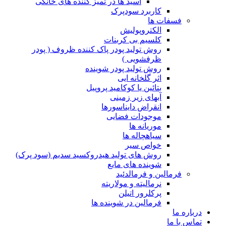
اسید ها در تمیز کننده های خانگی
کاربرد سودپرک
فسفات ها
الکتروپولیش
کلسیم بی کربنات
روش تولید پودر پاک کننده ظروف ( پودر
ظرفشویی )
روش تولید پودر شوینده
اثر گلخانه ایی
بتائین یا کوکامید پروپیل
آبهای زیر زمینی
انقراض دایناسورها
موجودات فضایی
موریانه ها
سیاهچاله ها
خواص سیر
روش های تولید هیدروکسید سدیم (سود پرک)
شوینده های مایع
فرمالین و فرمالدئید
نرمالیته و مولاریته
پرکلرور اتیلن
فرمالین در شوینده ها
درباره ما
تماس با ما