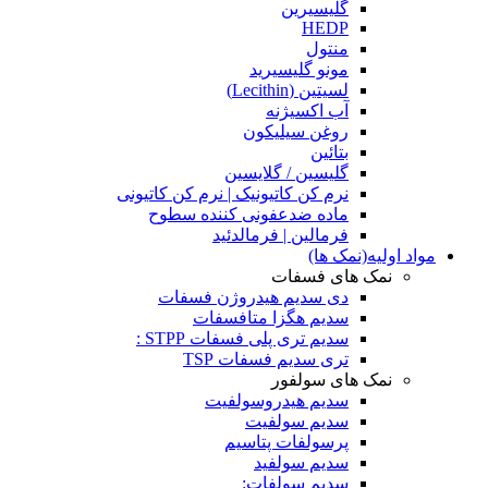
گلیسیرین
HEDP
منتول
مونو گلیسیرید
لسیتین (Lecithin)
آب اکسیژنه
روغن سیلیکون
بتائین
گلیسین / گلایسین
نرم کن کاتیونیک | نرم کن کاتیونی
ماده ضدعفونی کننده سطوح
فرمالین | فرمالدئید
مواد اولیه(نمک ها)
نمک های فسفات
دی سدیم هیدروژن فسفات
سدیم هگزا متافسفات
سدیم تری پلی فسفات STPP :
تری سدیم فسفات TSP
نمک های سولفور
سدیم هیدروسولفیت
سدیم سولفیت
پرسولفات پتاسیم
سدیم سولفید
سدیم سولفات: