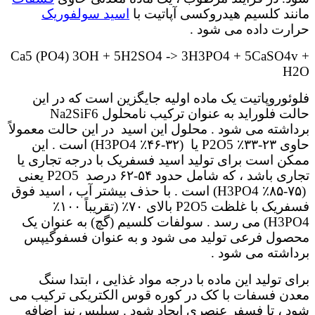
مانند کلسیم هیدروکسی آپاتیت با
اسید سولفوریک
حرارت داده می شود .
Ca5 (PO4) 3OH + 5H2SO4 -> 3H3PO4 + 5CaSO4v +
H2O
فلوئوروپاتیت یک ماده اولیه جایگزین است که در این
حالت فلوراید به عنوان ترکیب نامحلول Na2SiF6
برداشته می شود . محلول این اسید در این حالت معمولاً
حاوی ۲۳-۳۳٪ P2O5 یا (۳۲-۴۶٪ H3PO4) است . این
ممکن است برای تولید اسید فسفریک با درجه تجاری یا
تجاری باشد ، که شامل حدود ۵۴-۶۲ درصد P2O5 یعنی
(۷۵-۸۵٪ H3PO4) است . با حذف بیشتر آب ، اسید فوق
فسفریک با غلظت P2O5 بالای ۷۰٪ (تقریباً ۱۰۰٪
H3PO4) می رسد . سولفات کلسیم (گچ) به عنوان یک
محصول فرعی تولید می شود و به عنوان فسفوگیپس
برداشته می شود .
برای تولید این ماده با درجه مواد غذایی ، ابتدا سنگ
معدن فسفات با کک در کوره قوس الکتریکی ترکیب می
شود ، تا فسفر عنصری ایجاد شود . سیلیس نیز اضافه