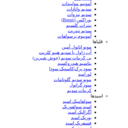
آمونیم مولیبدات
سدیم وانادات
سدیم بنزوات
بوراکس (Borax)
نیترات کلسیم
سدیم نیتریت
آمونیوم پرسولفات
قلیاها
مونو اتانول آمین
آب ژاول یا سدیم هیپو کلریت
بی کربنات سدیم (جوش شیرین)
پتاسیم هیدروکسید
سود پرک|کاستیک سودا
لورامید
مونو سدیم گلوتامات
سود گرانول
کربنات سدیم
اسیدها
سولفامیک اسید
اسید سولفوریک
اگزالیک اسید
بوریک اسید
فسفریک اسید