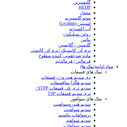
گلیسیرین
HEDP
منتول
مونو گلیسیرید
لسیتین (Lecithin)
آب اکسیژنه
روغن سیلیکون
بتائین
گلیسین / گلایسین
نرم کن کاتیونیک | نرم کن کاتیونی
ماده ضدعفونی کننده سطوح
فرمالین | فرمالدئید
مواد اولیه(نمک ها)
نمک های فسفات
دی سدیم هیدروژن فسفات
سدیم هگزا متافسفات
سدیم تری پلی فسفات STPP :
تری سدیم فسفات TSP
نمک های سولفور
سدیم هیدروسولفیت
سدیم سولفیت
پرسولفات پتاسیم
سدیم سولفید
سدیم سولفات: