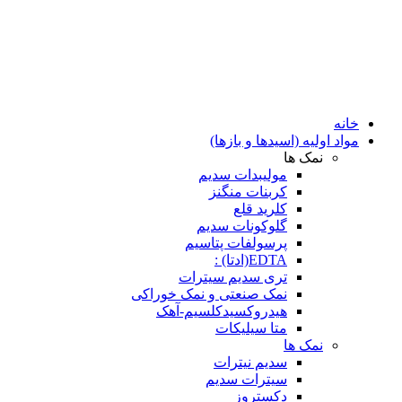
خانه
مواد اولیه (اسیدها و بازها)
نمک ها
مولیبدات سدیم
کربنات منگنز
کلرید قلع
گلوکونات سدیم
پرسولفات پتاسیم
EDTA(ادتا) :
تری سدیم سیترات
نمک صنعتی و نمک خوراکی
هیدروکسیدکلسیم-آهک
متا سیلیکات
نمک ها
سدیم نیترات
سیترات سدیم
دکستروز