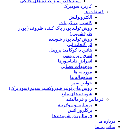
اسید ها در تمیز کننده های خانگی
کاربرد سودپرک
فسفات ها
الکتروپولیش
کلسیم بی کربنات
روش تولید پودر پاک کننده ظروف ( پودر
ظرفشویی )
روش تولید پودر شوینده
اثر گلخانه ایی
بتائین یا کوکامید پروپیل
آبهای زیر زمینی
انقراض دایناسورها
موجودات فضایی
موریانه ها
سیاهچاله ها
خواص سیر
روش های تولید هیدروکسید سدیم (سود پرک)
شوینده های مایع
فرمالین و فرمالدئید
نرمالیته و مولاریته
پرکلرور اتیلن
فرمالین در شوینده ها
درباره ما
تماس با ما