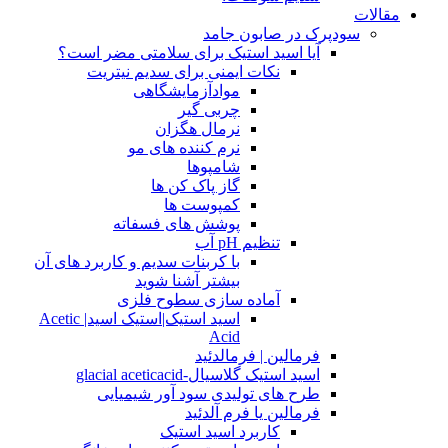
مقالات
سودپرک در صابون جامد
آیا اسید استیک برای سلامتی مضر است؟
نکات ایمنی برای سدیم نیتریت
موادآزمایشگاهی
چربی گیر
نرمال هگزان
نرم کننده های مو
شامپوها
گاز پاک کن ها
کمپوست ها
پوشش های فسفاته
تنظیم pH آب
با کربنات سدیم و کاربرد های آن
بیشتر آشنا شوید
آماده سازی سطوح فلزی
اسید استیک|استیک اسید| Acetic
Acid
فرمالین | فرمالدئید
اسید استیک گلاسیال-glacial aceticacid
طرح های تولیدی سود آور شیمیایی
فرمالین یا فرم آلدئید
کاربرد اسید استیک