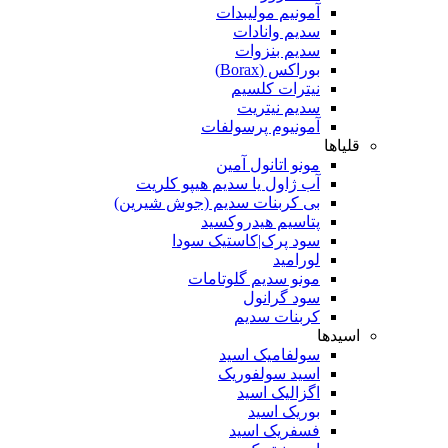
آمونیم مولیبدات
سدیم وانادات
سدیم بنزوات
بوراکس (Borax)
نیترات کلسیم
سدیم نیتریت
آمونیوم پرسولفات
قلیاها
مونو اتانول آمین
آب ژاول یا سدیم هیپو کلریت
بی کربنات سدیم (جوش شیرین)
پتاسیم هیدروکسید
سود پرک|کاستیک سودا
لورامید
مونو سدیم گلوتامات
سود گرانول
کربنات سدیم
اسیدها
سولفامیک اسید
اسید سولفوریک
اگزالیک اسید
بوریک اسید
فسفریک اسید