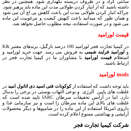
سانتی گراد و در ظروف دربسته نگهداری شود. همچنین در نظر
داشته باشید که از انبار کردن طولانی مدت این ماده باید پرهیز شود.
چراکه انبار کردن طولانی مدت این باعث کاهش پی اچ آن می شود
و همان ظور که میدانید باعث کتهش کیفیت و مرغوبیت این ماده
می شود و در صورت استفاده، نیجه مطلوب حاصل نخواهد شد.
قیمت لورامید
در کیمیا تجارت فجر لورامید 100 درصد نارگیل، برندهای معتبر Klk
و
لورامید
فرایند شیمی
به فروش می رسد. جهت خرید لورامید و
استعلام
قیمت لورامید
با مشاوران ما در کیمیا تجارت فجر در
ارتباط باشید.
msds لورامید
باید توجه داشت که استفاده از
کوکونات فتی اسید دی اتانول امید
در
غلظت های پایین آلرژی و نوعی التهاب پوستی در برخی را بدنبال
دارد. اما در آزانس تحقیقات سرطان IARC تایید شده است که
غلظت های بالای این ماده سرطان زا است و نیز سازمانئ غذا و
داروی امریکا استفاده از این ماده را در شامپوها و دیگر محصولات
آرایشی و بهداشتی ممنوع اعلام کرده است.
شرکت کیمیا تجارت فجر