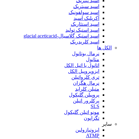
اسید نیتریک
اسید سیتریک
اسید سولفونیک
آکریلیک اسید
اسید استئاریک
اسید استیک تولید
اسید استیک گلاسیال-glacial aceticacid
اسید کلریدریک
الکل ها
نرمال بوتانول
متانول
اتانول یا اتیل الکل
ایزوپروپیل الکل
تری کلرواتیلن
نرمال هگزان
متیلن کلراید
پروپیلن گلیکول
پرکلرور اتیلن
SLS
مونو اتیلن گلیکول
تگزاپون
سایر
ایزوتیازولین
ATMP