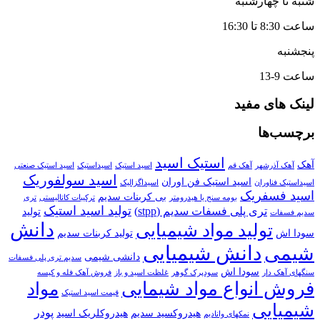
شنبه تا چهارشنبه
ساعت 8:30 تا 16:30
پنجشنبه
ساعت 9-13
لینک های مفید
برچسب‌ها
استیک اسید
آهک
آهک آذرشهر
آهک قم
اسید استیک
اسیداستیک
اسید استیک صنعتی
اسید سولفوریک
اسید استیک فن اوران
اسیداستیک فناوران
اسیداگزالیک
اسید فسفریک
بی کربنات سدیم
بومه سنج یا هیدرومتر
ترکیبات کاتالیستی
تری
تولید اسید استیک
تری پلی فسفات سدیم (stpp)
تولید
سدیم فسفات
دانش
تولید مواد شیمیایی
سودا اش
تولید کربنات سدیم
دانش شیمیایی
شیمی
دانشی شیمی
سدیم تری پلی فسفات
سودا اش
سنگهای آهک دار
سودپرک گوهر
غلظت اسید و باز
فروش آهک فله و کیسه
فروش انواع مواد شیمایی
مواد
قیمت اسید استیک
شیمیایی
پودر
هیدروکسید سدیم
هیدروکلریک اسید
نمکهای وانادیم