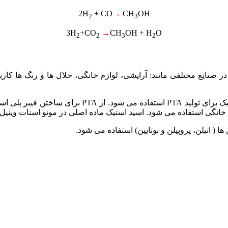
2H
+ CO
→
CH
OH
2
3
3H
+CO
→
CH
OH + H
O
2
2
3
2
در صنایع مختلفی مانند: آرایشی، لوازم خانگی، حلال ها و رنگ ها 
انگی استفاده می شود. اسید استیک ماده اصلی در مونو استات وینیل می
ها ( اتیلن، پروپیلن و بوتایین) استفاده می شود.