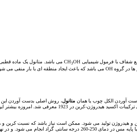
شفاف با فرمول شیمیایی CH
OH می باشد. متانول یک ماده قطبی، قابل حل در آب با نقطه جوش 64.7C
3
باشد. علت قطبی بودن این ماده به علت تفاوت الکترونگاتیوی بین اتم ها در گروه OH می با
متانول
، روش اصلی بدست آوردن این ماد
استفاده می شد. بنابراین برای نا کارآمد بودن آن روش جدید ب
 کربن و هیدروژن تولید می شود. ممکن است نیاز باشد که نسبت کربن
در حضور کاتالیست با پایه مس در دمای 250-260 درجه سانت