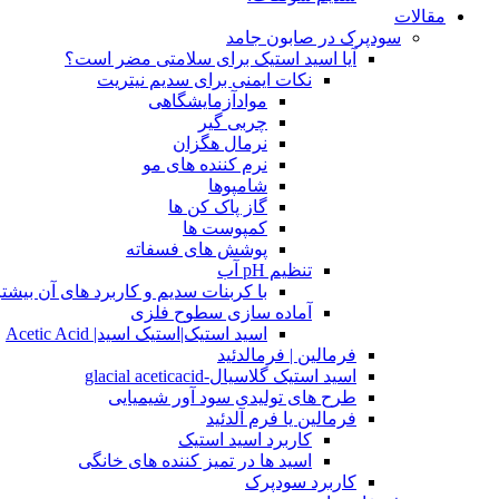
مقالات
سودپرک در صابون جامد
آیا اسید استیک برای سلامتی مضر است؟
نکات ایمنی برای سدیم نیتریت
موادآزمایشگاهی
چربی گیر
نرمال هگزان
نرم کننده های مو
شامپوها
گاز پاک کن ها
کمپوست ها
پوشش های فسفاته
تنظیم pH آب
با کربنات سدیم و کاربرد های آن بیشتر
آماده سازی سطوح فلزی
اسید استیک|استیک اسید| Acetic Acid
فرمالین | فرمالدئید
اسید استیک گلاسیال-glacial aceticacid
طرح های تولیدی سود آور شیمیایی
فرمالین یا فرم آلدئید
کاربرد اسید استیک
اسید ها در تمیز کننده های خانگی
کاربرد سودپرک