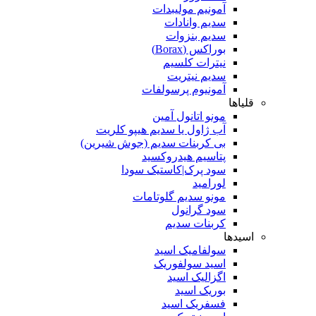
آمونیم مولیبدات
سدیم وانادات
سدیم بنزوات
بوراکس (Borax)
نیترات کلسیم
سدیم نیتریت
آمونیوم پرسولفات
قلیاها
مونو اتانول آمین
آب ژاول یا سدیم هیپو کلریت
بی کربنات سدیم (جوش شیرین)
پتاسیم هیدروکسید
سود پرک|کاستیک سودا
لورامید
مونو سدیم گلوتامات
سود گرانول
کربنات سدیم
اسیدها
سولفامیک اسید
اسید سولفوریک
اگزالیک اسید
بوریک اسید
فسفریک اسید