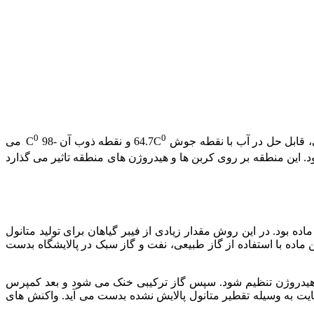
0
0
و نقطه ذوب آن -98 C
می
شد که باعث ایجاد منطقه ای با بار منفی می شود. این منطقه بر روی کربن ها و هیدروژن های منطقه تاثیر می گذارد
ه بود. در این روش مقدار زیادی از فیبر گیاهان برای تولید متانول
ر مبنای ترکیبات اکسید هیدروژن-کربن در 1923 معرفی شد. امروزه بیشتر این ماده با استفاده از گاز طبیعی، نفت و گاز سبک در پالایشگاه بدست
 و هیدروژن تنظیم شود. سپس گاز ترکیبی خنک می شود و بعد کمپرس
ی گراد انجام می شود. و در نهایت به وسیله تقطیر متانول پالایش نشده بدست می آید. واکنش های