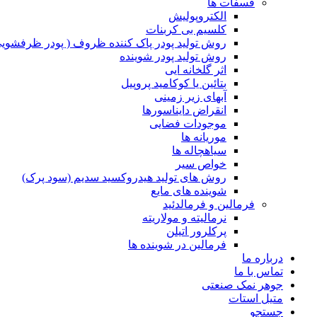
فسفات ها
الکتروپولیش
کلسیم بی کربنات
روش تولید پودر پاک کننده ظروف ( پودر ظرفشویی
روش تولید پودر شوینده
اثر گلخانه ایی
بتائین یا کوکامید پروپیل
آبهای زیر زمینی
انقراض دایناسورها
موجودات فضایی
موریانه ها
سیاهچاله ها
خواص سیر
روش های تولید هیدروکسید سدیم (سود پرک)
شوینده های مایع
فرمالین و فرمالدئید
نرمالیته و مولاریته
پرکلرور اتیلن
فرمالین در شوینده ها
درباره ما
تماس با ما
جوهر نمک صنعتی
متیل استات
جستجو