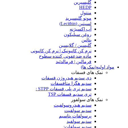
گلیسیرین
HEDP
منتول
مونو گلیسیرید
لسیتین (Lecithin)
آب اکسیژنه
روغن سیلیکون
بتائین
گلیسین / گلایسین
نرم کن کاتیونیک | نرم کن کاتیونی
ماده ضدعفونی کننده سطوح
فرمالین | فرمالدئید
مواد اولیه(نمک ها)
نمک های فسفات
دی سدیم هیدروژن فسفات
سدیم هگزا متافسفات
سدیم تری پلی فسفات STPP :
تری سدیم فسفات TSP
نمک های سولفور
سدیم هیدروسولفیت
سدیم سولفیت
پرسولفات پتاسیم
سدیم سولفید
سدیم سولفات: