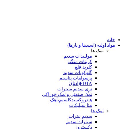
خانه
مواد اولیه (اسیدها و بازها)
نمک ها
مولیبدات سدیم
کربنات منگنز
کلرید قلع
گلوکونات سدیم
پرسولفات پتاسیم
EDTA(ادتا) :
تری سدیم سیترات
نمک صنعتی و نمک خوراکی
هیدروکسیدکلسیم-آهک
متا سیلیکات
نمک ها
سدیم نیترات
سیترات سدیم
دکستروز