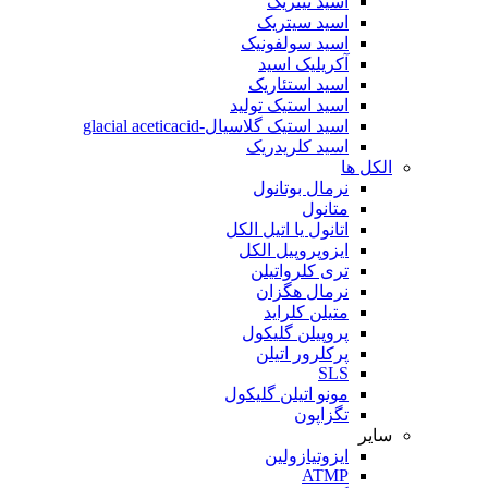
اسید نیتریک
اسید سیتریک
اسید سولفونیک
آکریلیک اسید
اسید استئاریک
اسید استیک تولید
اسید استیک گلاسیال-glacial aceticacid
اسید کلریدریک
الکل ها
نرمال بوتانول
متانول
اتانول یا اتیل الکل
ایزوپروپیل الکل
تری کلرواتیلن
نرمال هگزان
متیلن کلراید
پروپیلن گلیکول
پرکلرور اتیلن
SLS
مونو اتیلن گلیکول
تگزاپون
سایر
ایزوتیازولین
ATMP