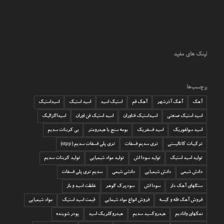
لینک های مفید
برچسب‌ها
آهک
آهک آذرشهر
آهک قم
استیک اسید
اسید استیک
اسیداستیک
اسید استیک صنعتی
اسیداستیک فناوران
اسید استیک فن اوران
اسیداگزالیک
اسید سولفوریک
اسید فسفریک
بومه سنج یا هیدرومتر
بی کربنات سدیم
ترکیبات کاتالیستی
تری سدیم فسفات
تری پلی فسفات سدیم (stpp)
تولید اسید استیک
تولید سودا اش
تولید مواد شیمیایی
تولید کربنات سدیم
دانش شیمی
دانش شیمیایی
دانشی شیمی
سدیم تری پلی فسفات
سنگهای آهک دار
سودا اش
سودپرک گوهر
غلظت اسید و باز
فروش آهک فله و کیسه
فروش انواع مواد شیمایی
قیمت اسید استیک
مواد شیمیایی
نمکهای وانادیم
هیدروکسید سدیم
هیدروکلریک اسید
پودر شوینده