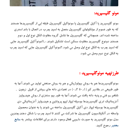
مونو گلیسیرید:
مونو گلیسیرید یا آکیل گلیسیرول یا مونواکیل گلیسیرول طبقه ایی از گلیسیریدها هستند
که به طور عموم از مولکولهای گلیسیرول متصل به اسید چرب در اتصال با باند استری
ساخته شده اند. همچنانی که گلیسیرول ها شامل گروه متفاوت الکل نوع اول و دوم
هستند دونوع گلیسیرید متفاوت ممکن است تشکیل شوند. ۱٫امونوآکیل گلیسیرید جایی
که اسید چرب به الکل نوع اول وصل می شود.۲مونوآکیل گلیسیرول جایی که اسید چرب
به الکل نوع دوم وصل می شود.
طرزتهیه مونوگلیسیرید :
مونوگلیسیریدها هم به روش بیولوژیکی و هم به روش صنعتی تولید می شوند.آنها به
طور طبیعی در مقادیر کم (۰٫۱تا ۰٫۲) در تعدادی دانه های روغنی از قبیل زیتون ‚
شلغم رو غنی و پنبه دانه یافت می شوند.آنها به طور بیو سنتزی از روش هیدرولیز
آنزیماتیک تری گلیسیریدها بوسیله لیپاز لیپو پروتئین و هیدرولیز آنزیماتیکی دی
گلیسیریدها بوسیله لیپاز دی آکیل گلیسیرول ساخته می شوند یا به عنوان محصول
واسطه در آلکیلاسیون گلیسیرول ها شرکت می کنند تا اسید چرب را شکل دهند.چندین
مدل مونو گلیسیرید به صورت دارویی فعال وجود دارند.برای اطلاعات بیشتر به
منابع
معتبر
رجوع کنید.