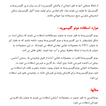
از لحاظ صنعتی آنها به طور ابتدائی از واکنش گلیسیریزه کردن میان تری گلیسریدها و
گلیسیرول ها تولید می شوند.مواد خام تجارتی برای تولید مونو آکیل گلیسیرول ممکن
استروغن یاچربی منبع سبزیجات ویا حیوانی باشند .
موارد استفاده مونو گلیسیرید :
مونو گلیسیریدها به طور عمده به عنوان سورفکتانت استفاده می شوند که ممکن است در
شکل امولسیفایر با دی گلسیریدها و مونو گلیسیریدها وجود داشته باشند که به مقدار کم
به عنوان E471 به محصولات غذایی تجارتی اضافه می شوندکه در این محصولات به
عنوان بازدارنده از اینکه مخلوط روغن و آب جدا شوند ‚ایفای نقش می کند.
مونو گلیسیریدها اغلب در محصولات غذایی آماده از قبیل نوشیدنی ها ‚بستنی‚آدامس‚
روغن تردکننده شیرینی‚خامه روی کیک ‚مارگارین و شیرینی استفاده می شود.در
محصولات نانوایی مونوگلیسیریدها به عنوان بهبود دهنده حجم و بافت نان استفاده می
شود.مونوگلیسیریدها برای افزایش پایداری فیزیکی خامه در نوشیدنی های شیر استفاده
می شود.
مثالها:
مونولاورین به طور عموم در محصولات آرایشی استفاده می شودو به عنوان یک افزودنی
خوراکی استفاده می شود.