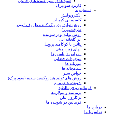
اسید ها در تمیز کننده های خانگی
کاربرد سودپرک
فسفات ها
الکتروپولیش
کلسیم بی کربنات
روش تولید پودر پاک کننده ظروف ( پودر
ظرفشویی )
روش تولید پودر شوینده
اثر گلخانه ایی
بتائین یا کوکامید پروپیل
آبهای زیر زمینی
انقراض دایناسورها
موجودات فضایی
موریانه ها
سیاهچاله ها
خواص سیر
روش های تولید هیدروکسید سدیم (سود پرک)
شوینده های مایع
فرمالین و فرمالدئید
نرمالیته و مولاریته
پرکلرور اتیلن
فرمالین در شوینده ها
درباره ما
تماس با ما