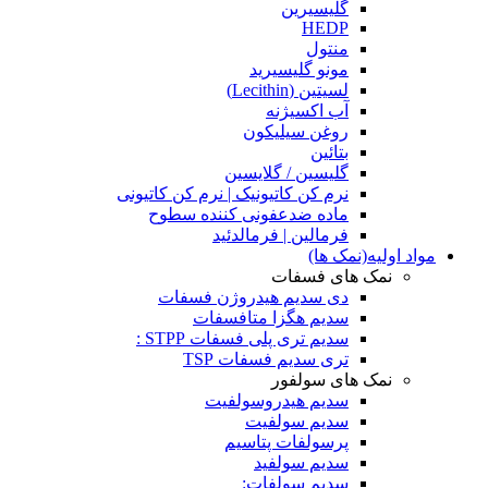
گلیسیرین
HEDP
منتول
مونو گلیسیرید
لسیتین (Lecithin)
آب اکسیژنه
روغن سیلیکون
بتائین
گلیسین / گلایسین
نرم کن کاتیونیک | نرم کن کاتیونی
ماده ضدعفونی کننده سطوح
فرمالین | فرمالدئید
مواد اولیه(نمک ها)
نمک های فسفات
دی سدیم هیدروژن فسفات
سدیم هگزا متافسفات
سدیم تری پلی فسفات STPP :
تری سدیم فسفات TSP
نمک های سولفور
سدیم هیدروسولفیت
سدیم سولفیت
پرسولفات پتاسیم
سدیم سولفید
سدیم سولفات: