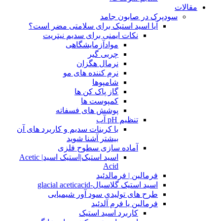
مقالات
سودپرک در صابون جامد
آیا اسید استیک برای سلامتی مضر است؟
نکات ایمنی برای سدیم نیتریت
موادآزمایشگاهی
چربی گیر
نرمال هگزان
نرم کننده های مو
شامپوها
گاز پاک کن ها
کمپوست ها
پوشش های فسفاته
تنظیم pH آب
با کربنات سدیم و کاربرد های آن
بیشتر آشنا شوید
آماده سازی سطوح فلزی
اسید استیک|استیک اسید| Acetic
Acid
فرمالین | فرمالدئید
اسید استیک گلاسیال-glacial aceticacid
طرح های تولیدی سود آور شیمیایی
فرمالین یا فرم آلدئید
کاربرد اسید استیک