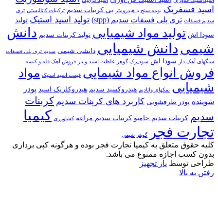
اسیداستیک فناوران
اسیداگزالیک
اسید فسفریک
بی کربنات سدیم
بومه سنج یا هیدرومتر
ترکیبات کاتالیستی
تری
تولید اسید استیک
تری پلی فسفات سدیم (stpp)
تولید
سدیم فسفات
دانش
تولید مواد شیمیایی
سودا اش
تولید کربنات سدیم
دانش شیمیایی
شیمی
دانشی شیمی
سدیم تری پلی فسفات
سودا اش
سنگهای آهک دار
سودپرک گوهر
غلظت اسید و باز
فروش آهک فله و کیسه
فروش انواع مواد شیمایی
مواد
قیمت اسید استیک
شیمیایی
پودر
هیدروکسید سدیم
هیدروکلریک اسید
نمکهای وانادیم
کربنات
کاربرد های کربنات سدیم
شوینده
پودر ظرفشویی
کیمیا
سدیم
کربنات سدیم جامبو
کربنات سدیم مراغه
کشاورزی
تجارت فجر
گوهر شیمی
کلیه حقوق متعلق به کیمیا تجارت فجر بوده و هرگونه کپی برداری
بدون کسب اجازه ممنوع می باشد.
طراحی توسط
یار تجهیز
رفتن به بالا