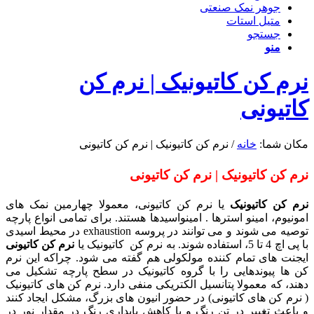
جوهر نمک صنعتی
متیل استات
جستجو
منو
نرم کن کاتیونیک | نرم کن
کاتیونی
مکان شما:
خانه
/
نرم کن کاتیونیک | نرم کن کاتیونی
نرم کن کاتیونیک | نرم کن کاتیونی
نرم کن کاتیونیک
یا نرم کن کاتیونی، معمولا چهارمین نمک های
امونیوم، امینو استرها . امینواسیدها هستند. برای تمامی انواع پارچه
توصیه می شوند و می توانند در پروسه exhaustion در محیط اسیدی
با پی اچ 4 تا 5، استفاده شوند. به نرم کن کاتیونیک یا
نرم کن کاتیونی
ایجنت های تمام کننده مولکولی هم گفته می شود. چراکه این نرم
کن ها پیوندهایی را با گروه کاتیونیک در سطح پارچه تشکیل می
دهند، که معمولا پتانسیل الکتریکی منفی دارد. نرم کن های کاتیونیک
( نرم کن های کاتیونی) در حضور انیون های بزرگ، مشکل ایجاد کنند
و باعث تغییر در تن رنگ و یا کاهش پایداری رنگ در مقدار نور در