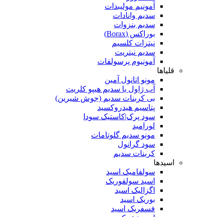
آمونیم مولیبدات
سدیم وانادات
سدیم بنزوات
بوراکس (Borax)
نیترات کلسیم
سدیم نیتریت
آمونیوم پرسولفات
قلیاها
مونو اتانول آمین
آب ژاول یا سدیم هیپو کلریت
بی کربنات سدیم (جوش شیرین)
پتاسیم هیدروکسید
سود پرک|کاستیک سودا
لورامید
مونو سدیم گلوتامات
سود گرانول
کربنات سدیم
اسیدها
سولفامیک اسید
اسید سولفوریک
اگزالیک اسید
بوریک اسید
فسفریک اسید