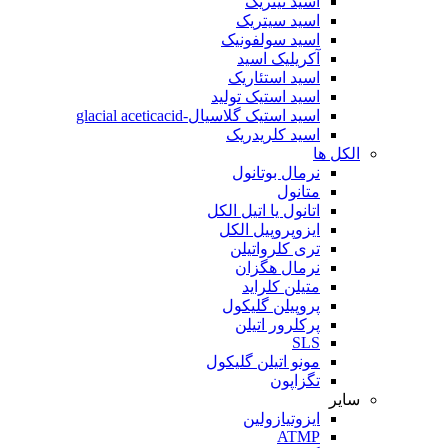
اسید نیتریک
اسید سیتریک
اسید سولفونیک
آکریلیک اسید
اسید استئاریک
اسید استیک تولید
اسید استیک گلاسیال-glacial aceticacid
اسید کلریدریک
الکل ها
نرمال بوتانول
متانول
اتانول یا اتیل الکل
ایزوپروپیل الکل
تری کلرواتیلن
نرمال هگزان
متیلن کلراید
پروپیلن گلیکول
پرکلرور اتیلن
SLS
مونو اتیلن گلیکول
تگزاپون
سایر
ایزوتیازولین
ATMP