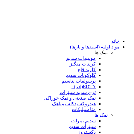
خانه
مواد اولیه (اسیدها و بازها)
نمک ها
مولیبدات سدیم
کربنات منگنز
کلرید قلع
گلوکونات سدیم
پرسولفات پتاسیم
EDTA(ادتا) :
تری سدیم سیترات
نمک صنعتی و نمک خوراکی
هیدروکسیدکلسیم-آهک
متا سیلیکات
نمک ها
سدیم نیترات
سیترات سدیم
دکستروز