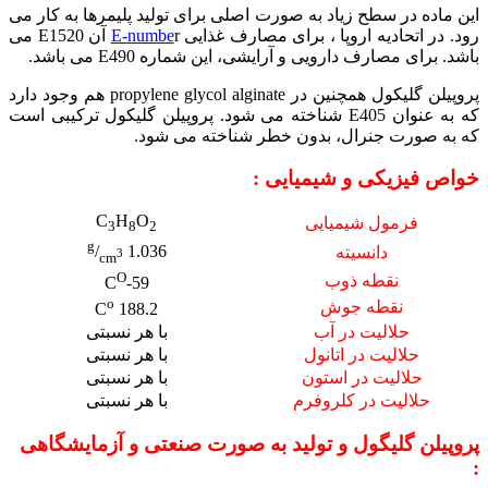
این ماده در سطح زیاد به صورت اصلی برای تولید پلیمرها به کار می
رود. در اتحادیه اروپا ، برای مصارف غذایی
E-numbe
r آن E1520 می
باشد. برای مصارف دارویی و آرایشی، این شماره E490 می باشد.
پروپیلن گلیکول همچنین در propylene glycol alginate هم وجود دارد
که به عنوان E405 شناخته می شود. پروپیلن گلیکول ترکیبی است
که به صورت جنرال، بدون خطر شناخته می شود.
خواص فیزیکی و شیمیایی :
C
H
O
فرمول شیمیایی
3
8
2
g
/
1.036
دانسیته
3
cm
O
نقطه ذوب
C
-59
o
نقطه جوش
188.2 C
حلالیت در آب
با هر نسبتی
حلالیت در اتانول
با هر نسبتی
حلالیت در استون
با هر نسبتی
حلالیت در کلروفرم
با هر نسبتی
پروپیلن گلیگول و تولید به صورت صنعتی و آزمایشگاهی
: