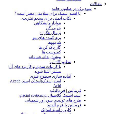
مقالات
سودپرک در صابون جامد
آیا اسید استیک برای سلامتی مضر است؟
نکات ایمنی برای سدیم نیتریت
موادآزمایشگاهی
چربی گیر
نرمال هگزان
نرم کننده های مو
شامپوها
گاز پاک کن ها
کمپوست ها
پوشش های فسفاته
تنظیم pH آب
با کربنات سدیم و کاربرد های آن
بیشتر آشنا شوید
آماده سازی سطوح فلزی
اسید استیک|استیک اسید| Acetic
Acid
فرمالین | فرمالدئید
اسید استیک گلاسیال-glacial aceticacid
طرح های تولیدی سود آور شیمیایی
فرمالین یا فرم آلدئید
کاربرد اسید استیک