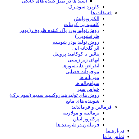
اسید ها در تمیز کننده های خانگی
کاربرد سودپرک
فسفات ها
الکتروپولیش
کلسیم بی کربنات
روش تولید پودر پاک کننده ظروف ( پودر
ظرفشویی )
روش تولید پودر شوینده
اثر گلخانه ایی
بتائین یا کوکامید پروپیل
آبهای زیر زمینی
انقراض دایناسورها
موجودات فضایی
موریانه ها
سیاهچاله ها
خواص سیر
روش های تولید هیدروکسید سدیم (سود پرک)
شوینده های مایع
فرمالین و فرمالدئید
نرمالیته و مولاریته
پرکلرور اتیلن
فرمالین در شوینده ها
درباره ما
تماس با ما