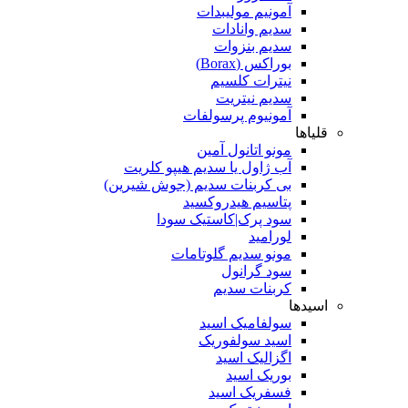
آمونیم مولیبدات
سدیم وانادات
سدیم بنزوات
بوراکس (Borax)
نیترات کلسیم
سدیم نیتریت
آمونیوم پرسولفات
قلیاها
مونو اتانول آمین
آب ژاول یا سدیم هیپو کلریت
بی کربنات سدیم (جوش شیرین)
پتاسیم هیدروکسید
سود پرک|کاستیک سودا
لورامید
مونو سدیم گلوتامات
سود گرانول
کربنات سدیم
اسیدها
سولفامیک اسید
اسید سولفوریک
اگزالیک اسید
بوریک اسید
فسفریک اسید