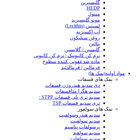
گلیسیرین
HEDP
منتول
مونو گلیسیرید
لسیتین (Lecithin)
آب اکسیژنه
روغن سیلیکون
بتائین
گلیسین / گلایسین
نرم کن کاتیونیک | نرم کن کاتیونی
ماده ضدعفونی کننده سطوح
فرمالین | فرمالدئید
مواد اولیه(نمک ها)
نمک های فسفات
دی سدیم هیدروژن فسفات
سدیم هگزا متافسفات
سدیم تری پلی فسفات STPP :
تری سدیم فسفات TSP
نمک های سولفور
سدیم هیدروسولفیت
سدیم سولفیت
پرسولفات پتاسیم
سدیم سولفید
سدیم سولفات: