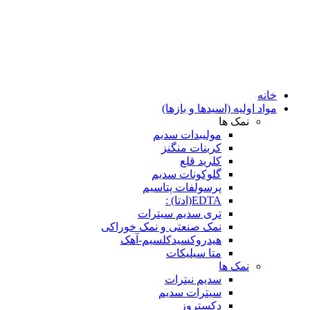
خانه
مواد اولیه (اسیدها و بازها)
نمک ها
مولیبدات سدیم
کربنات منگنز
کلرید قلع
گلوکونات سدیم
پرسولفات پتاسیم
EDTA(ادتا) :
تری سدیم سیترات
نمک صنعتی و نمک خوراکی
هیدروکسیدکلسیم-آهک
متا سیلیکات
نمک ها
سدیم نیترات
سیترات سدیم
دکستروز