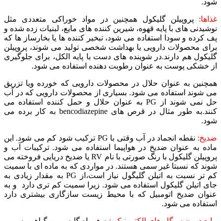
شود.
غذاها:
پروپیلن گلیکول همچنین در مواد خوراکی متعددی مثل
نوشیدنی های با پایه قهوه، شیرین کننده های مایع، لبنیات زده شده و
پف کرده و سودا استفاده می شود، تبخیر کننده ها یا بخارساز ها که
برای محصولات دارویی یا بهداشت شخصی تولید می شوند، پروپیلن
گلیکول هم دارند.در شوینده های دست با پایه الکل، برای جلوگیری
از خشکی پوست به عنوان رطوبت دهنده استفاده می شود.
همچنین به عنوان حلال در محصولات دارویی که خورده ویا تزریق
می شوند استفاده می شود. بسیاری از محصولات دارویی که در آب
حل نمی شوند از PG به عنوان حلال و حمل کننده استفاده می
کنند.به طور مثال در قرص های bencodiazepine به کار برده می
شود.
ضدیخ:
نقطه انجماد در آب وقتی با PG ترکیب شود کم می شود. این
ماده به عنوان ضدیخ در هواپیما استفاده می شود. ترکیبات آب و
پروپیلن گلیکول با رنگ صورتی با نام RV یا ضدیخ دریایی فروخته می
شوند که نسبتا غیر سمی هستند. در مواردی که به ماده ای با سمیت
کم تر نسبت به اتیلن گلیگول نیاز است،از PG به مقدار زیادی به
جای اتیلن گلیکول استفاده می شود. زیرا سمیت کم تری دارد و به
عنوان ضدیخ اتومبیل که با محیط زیست سازگاری بیشتری دارد
استفاده می شود.
مایع درون سیگار های الکترونیکی:
به همراه گلیسیرین گیاهی به