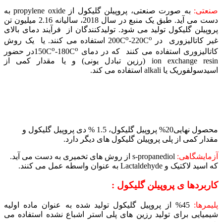
صنعتی:
به صورت صنعتی، پروپیلن گلیکول از propylene oxide به
دست می آید. طبق یک منبع در سال 2018، سالیانه 2.16 میلیون تن
پروپیلن گلیکول تولید می شود. تولیدکنندگان از فرآیند دمای بالای
o
o
غیر کاتالیزوری در 200C
-220C
استفاده می کنند. یا یک روش
o
o
کاتالیزوری استفاده می کنند که در دمای 150C
-180C
در حضور
ion exchange resin (رزین تبادل یونی) و یا مقدار کمی از
اسیدسولفوریک یا alkali استفاده می کند.
محصول نهایی20% پروپیل گلیکول، 1.5 % دی پروپیل گلیکول و
مقدار کمی از پلی پروپیلن گلیکول های دیگر دارد.
آزمایشگاهی:
s-propanediol از روش های تخمیری به دست می آید.
که اسید لاکتیک و Lactaldehyde به عنوان واسطه عمل می کنند.
کاربردها ی پروپیلن گلیکول :
پلیمرها:
45% از پروپیل گلیکول تولید شده به عنوان ماده اولیه
شیمیایی برای تولید رزین های پلی استر اشباع نشده استفاده می