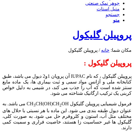
جوهر نمک صنعتی
متیل استات
جستجو
منو
پروپیلن گلیکول
مکان شما:
خانه
/
پروپیلن گلیکول
پروپیلن گلیکول :
پروپیلن گلیکول ، که نام IUPAC آن پروپان 1و2 دیول می باشد، طبق
کتابخانه ملی و آژانس مواد سمی و ثبت بیماری ها، یک ماده مایع
سنتز شده است که آب را جذب می کند، در شیمی به دلیل خواص
کربنی یک ترکیب ارگانیک شناخته می شود.
فرمول شیمیایی پروپیلن گلیکول CH
CH(OH)CH
OH می باشد. به
3
2
عنوان دیول طبقه بندی می شود. این ماده با هر نسبتی با حلال های
مختلف مثل آب، استون و کلروفرم حل می شود. به صورت کلی،
گلیکول ها غیر حساسیت زا هستند، خاصیت فراری و سمیت کمی
دارند.