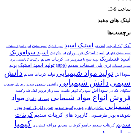
ساعت 9-13
لینک های مفید
برچسب‌ها
استیک اسید
آهک
آهک آذرشهر
آهک قم
اسید استیک
اسیداستیک
اسید استیک صنعتی
اسید سولفوریک
اسید استیک فن اوران
اسیداستیک فناوران
اسیداگزالیک
اسید فسفریک
بی کربنات سدیم
بومه سنج یا هیدرومتر
ترکیبات کاتالیستی
تری
تولید اسید استیک
تری پلی فسفات سدیم (stpp)
تولید
سدیم فسفات
دانش
تولید مواد شیمیایی
سودا اش
تولید کربنات سدیم
دانش شیمیایی
شیمی
دانشی شیمی
سدیم تری پلی فسفات
سودا اش
سنگهای آهک دار
سودپرک گوهر
غلظت اسید و باز
فروش آهک فله و کیسه
فروش انواع مواد شیمایی
مواد
قیمت اسید استیک
شیمیایی
پودر
هیدروکسید سدیم
هیدروکلریک اسید
نمکهای وانادیم
کربنات
کاربرد های کربنات سدیم
شوینده
پودر ظرفشویی
کیمیا
سدیم
کربنات سدیم جامبو
کربنات سدیم مراغه
کشاورزی