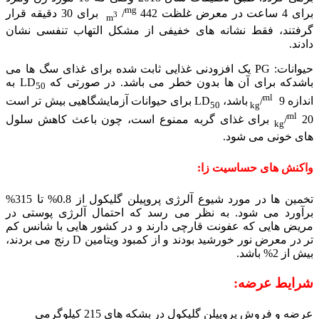
mg
برای 4 ساعت در معرض غلظت 442
/
برای 30 دقیقه قرار
3
m
گرفتند، فقط نشانه های خفیفی از مشکل التهاب تنفسی نشان
دادند.
حیوانات: PG یک افزودنی غذایی ثابت شده برای غذای سگ ها می
باشدکه برای آن ها بدون خطر می باشد. در صورتی که LD
به
50
ml
اندازه 9
/
باشد، LD
برای حیوانات آزمایشگاهیی بیش تر است
50
kg
ml
20
/
برای غذای گربه ممنوع است، چون باعث کاهش سلول
kg
های خونی می شود.
واکنش های حساسیت زا:
تخمین ها در مورد شیوع آلرژی پروپیلن گلیکول از 0.8% تا 315%
برآورد می شود. به نظر می رسد که احتمال آلرژی پوستی در
مریض هایی که عفونت قارچی دارند و در کشور هایی با شانس کم
تر در معرض نور خورشید بودند و از کمبود ویتامین D رنج می بردند،
بیش از 2% باشد.
شرایط عرضه:
عرضه و فروش پروپیلن گلیکول در بشکه های 215 کیلوگرمی