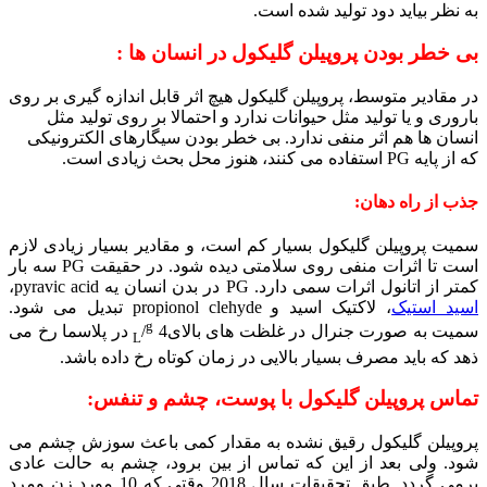
به نظر بیاید دود تولید شده است.
بی خطر بودن پروپیلن گلیکول در انسان ها :
در مقادیر متوسط، پروپیلن گلیکول هیچ اثر قابل اندازه گیری بر روی
باروری و یا تولید مثل حیوانات ندارد و احتمالا بر روی تولید مثل
انسان ها هم اثر منفی ندارد. بی خطر بودن سیگارهای الکترونیکی
که از پایه PG استفاده می کنند، هنوز محل بحث زیادی است.
جذب از راه دهان:
سمیت پروپیلن گلیکول بسیار کم است، و مقادیر بسیار زیادی لازم
است تا اثرات منفی روی سلامتی دیده شود. در حقیقت PG سه بار
کمتر از اتانول اثرات سمی دارد. PG در بدن انسان یه pyravic acid،
اسید استیک
، لاکتیک اسید و propionol clehyde تبدیل می شود.
g
سمیت به صورت جنرال در غلظت های بالای4
/
در پلاسما رخ می
L
ذهد که باید مصرف بسیار بالایی در زمان کوتاه رخ داده باشد.
تماس پروپیلن گلیکول با پوست، چشم و تنفس:
پروپیلن گلیکول رقیق نشده به مقدار کمی باعث سوزش چشم می
شود. ولی بعد از این که تماس از بین برود، چشم به حالت عادی
برمی گردد. طبق تحقیقات سال 2018 وقتی که 10 مورد زن ومرد