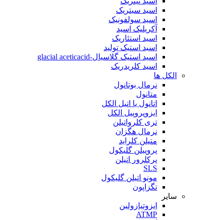
اسید نیتریک
اسید سیتریک
اسید سولفونیک
آکریلیک اسید
اسید استئاریک
اسید استیک تولید
اسید استیک گلاسیال-glacial aceticacid
اسید کلریدریک
الکل ها
نرمال بوتانول
متانول
اتانول یا اتیل الکل
ایزوپروپیل الکل
تری کلرواتیلن
نرمال هگزان
متیلن کلراید
پروپیلن گلیکول
پرکلرور اتیلن
SLS
مونو اتیلن گلیکول
تگزاپون
سایر
ایزوتیازولین
ATMP