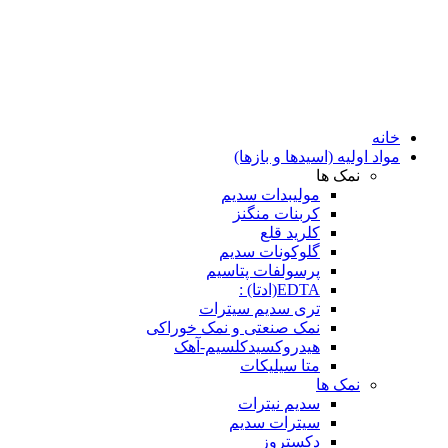
خانه
مواد اولیه (اسیدها و بازها)
نمک ها
مولیبدات سدیم
کربنات منگنز
کلرید قلع
گلوکونات سدیم
پرسولفات پتاسیم
EDTA(ادتا) :
تری سدیم سیترات
نمک صنعتی و نمک خوراکی
هیدروکسیدکلسیم-آهک
متا سیلیکات
نمک ها
سدیم نیترات
سیترات سدیم
دکستروز