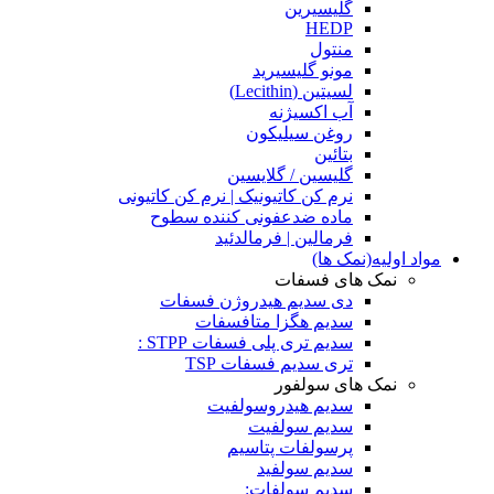
گلیسیرین
HEDP
منتول
مونو گلیسیرید
لسیتین (Lecithin)
آب اکسیژنه
روغن سیلیکون
بتائین
گلیسین / گلایسین
نرم کن کاتیونیک | نرم کن کاتیونی
ماده ضدعفونی کننده سطوح
فرمالین | فرمالدئید
مواد اولیه(نمک ها)
نمک های فسفات
دی سدیم هیدروژن فسفات
سدیم هگزا متافسفات
سدیم تری پلی فسفات STPP :
تری سدیم فسفات TSP
نمک های سولفور
سدیم هیدروسولفیت
سدیم سولفیت
پرسولفات پتاسیم
سدیم سولفید
سدیم سولفات: