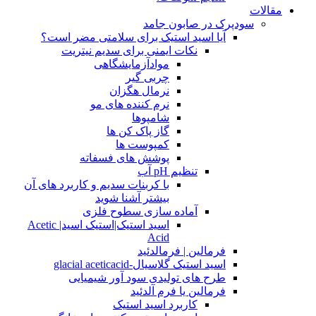
مقالات
سودپرک در صابون جامد
آیا اسید استیک برای سلامتی مضر است؟
نکات ایمنی برای سدیم نیتریت
موادآزمایشگاهی
چربی گیر
نرمال هگزان
نرم کننده های مو
شامپوها
گاز پاک کن ها
کمپوست ها
پوشش های فسفاته
تنظیم pH آب
با کربنات سدیم و کاربرد های آن
بیشتر آشنا شوید
آماده سازی سطوح فلزی
اسید استیک|استیک اسید| Acetic
Acid
فرمالین | فرمالدئید
اسید استیک گلاسیال-glacial aceticacid
طرح های تولیدی سود آور شیمیایی
فرمالین یا فرم آلدئید
کاربرد اسید استیک