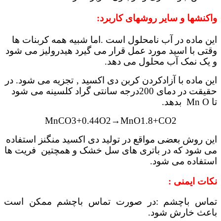
واکنشها و سایر روشهای کاربرد:
این ماده در آب نامحلول است .اما شبیه همه کربنات ها
وقتی با اسید مورد عمل قرار می گیرد هیدرولیز می شود
و یک نمک آب محلول می دهد.
این ماده با آزادکردن کربن دی اکسید ‚ تجزیه می شود. در
حقیقت در دمای 200درجه سانتی گراد کلسینه می شود
تا Mn O بدهد.
MnCO3+0.44O2→MnO1.8+CO2
این روش بعضی مواقع در تولید دی اکسید منگنز استفاده
می شود که در باتری های سل خشک و همچتین فریت ها
استفاده می شود.
نکات ایمنی :
تماس باچشم :در صورت تماس باچشم ممکن است
باعث خارش شود.