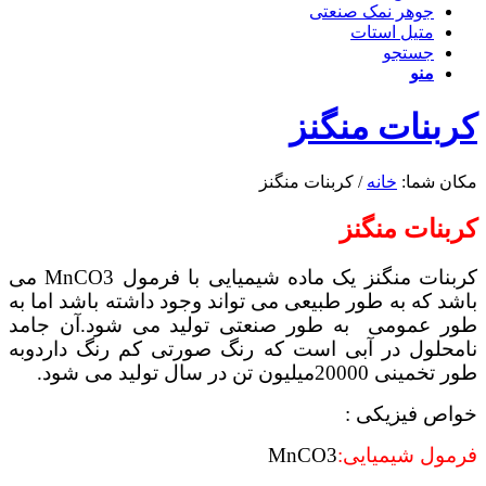
جوهر نمک صنعتی
متیل استات
جستجو
منو
کربنات منگنز
مکان شما:
خانه
/
کربنات منگنز
کربنات منگنز
کربنات منگنز یک ماده شیمیایی با فرمول MnCO3 می
باشد که به طور طبیعی می تواند وجود داشته باشد اما به
طور عمومی به طور صنعتی تولید می شود.آن جامد
نامحلول در آبی است که رنگ صورتی کم رنگ داردوبه
طور تخمینی 20000میلیون تن در سال تولید می شود.
خواص فیزیکی :
فرمول شیمیایی:
MnCO3