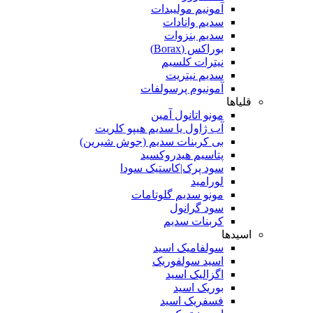
آمونیم مولیبدات
سدیم وانادات
سدیم بنزوات
بوراکس (Borax)
نیترات کلسیم
سدیم نیتریت
آمونیوم پرسولفات
قلیاها
مونو اتانول آمین
آب ژاول یا سدیم هیپو کلریت
بی کربنات سدیم (جوش شیرین)
پتاسیم هیدروکسید
سود پرک|کاستیک سودا
لورامید
مونو سدیم گلوتامات
سود گرانول
کربنات سدیم
اسیدها
سولفامیک اسید
اسید سولفوریک
اگزالیک اسید
بوریک اسید
فسفریک اسید