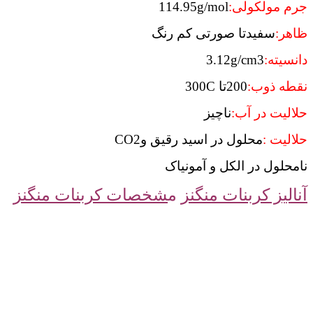
جرم مولکولی:
114.95g/mol
ظاهر:
سفیدتا صورتی کم رنگ
دانسیته:
3.12g/cm3
نقطه ذوب:
200تا 300C
حلالیت در آب:
ناچیز
حلالیت :
محلول در اسید رقیق وCO2
نامحلول در الکل و آمونیاک
آنالیز کربنات منگنز
م
شخصات کربنات منگنز