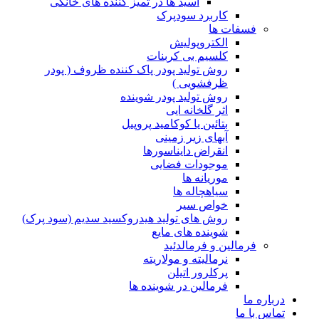
اسید ها در تمیز کننده های خانگی
کاربرد سودپرک
فسفات ها
الکتروپولیش
کلسیم بی کربنات
روش تولید پودر پاک کننده ظروف ( پودر
ظرفشویی )
روش تولید پودر شوینده
اثر گلخانه ایی
بتائین یا کوکامید پروپیل
آبهای زیر زمینی
انقراض دایناسورها
موجودات فضایی
موریانه ها
سیاهچاله ها
خواص سیر
روش های تولید هیدروکسید سدیم (سود پرک)
شوینده های مایع
فرمالین و فرمالدئید
نرمالیته و مولاریته
پرکلرور اتیلن
فرمالین در شوینده ها
درباره ما
تماس با ما