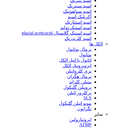
اسید نیتریک
اسید سیتریک
اسید سولفونیک
آکریلیک اسید
اسید استئاریک
اسید استیک تولید
اسید استیک گلاسیال-glacial aceticacid
اسید کلریدریک
الکل ها
نرمال بوتانول
متانول
اتانول یا اتیل الکل
ایزوپروپیل الکل
تری کلرواتیلن
نرمال هگزان
متیلن کلراید
پروپیلن گلیکول
پرکلرور اتیلن
SLS
مونو اتیلن گلیکول
تگزاپون
سایر
ایزوتیازولین
ATMP