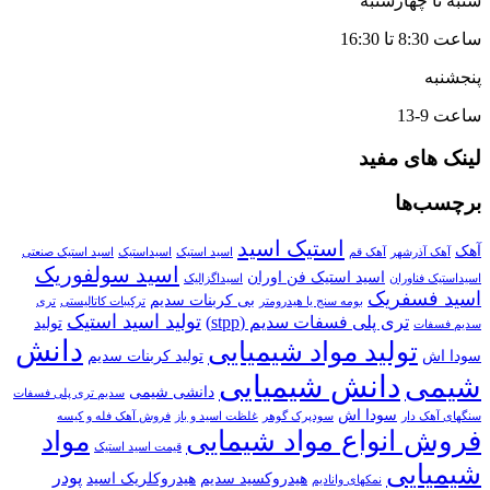
شنبه تا چهارشنبه
ساعت 8:30 تا 16:30
پنجشنبه
ساعت 9-13
لینک های مفید
برچسب‌ها
استیک اسید
آهک
آهک آذرشهر
آهک قم
اسید استیک
اسیداستیک
اسید استیک صنعتی
اسید سولفوریک
اسید استیک فن اوران
اسیداستیک فناوران
اسیداگزالیک
اسید فسفریک
بی کربنات سدیم
بومه سنج یا هیدرومتر
ترکیبات کاتالیستی
تری
تولید اسید استیک
تری پلی فسفات سدیم (stpp)
تولید
سدیم فسفات
دانش
تولید مواد شیمیایی
سودا اش
تولید کربنات سدیم
دانش شیمیایی
شیمی
دانشی شیمی
سدیم تری پلی فسفات
سودا اش
سنگهای آهک دار
سودپرک گوهر
غلظت اسید و باز
فروش آهک فله و کیسه
فروش انواع مواد شیمایی
مواد
قیمت اسید استیک
شیمیایی
پودر
هیدروکسید سدیم
هیدروکلریک اسید
نمکهای وانادیم