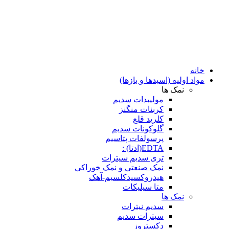
خانه
مواد اولیه (اسیدها و بازها)
نمک ها
مولیبدات سدیم
کربنات منگنز
کلرید قلع
گلوکونات سدیم
پرسولفات پتاسیم
EDTA(ادتا) :
تری سدیم سیترات
نمک صنعتی و نمک خوراکی
هیدروکسیدکلسیم-آهک
متا سیلیکات
نمک ها
سدیم نیترات
سیترات سدیم
دکستروز