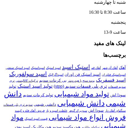
شنبه تا چهارشنبه
ساعت 8:30 تا 16:30
پنجشنبه
ساعت 9-13
لینک های مفید
برچسب‌ها
استیک اسید
آهک
آهک آذرشهر
آهک قم
اسید استیک
اسیداستیک
اسید استیک صنعتی
اسید سولفوریک
اسید استیک فن اوران
اسیداستیک فناوران
اسیداگزالیک
اسید فسفریک
بی کربنات سدیم
بومه سنج یا هیدرومتر
ترکیبات کاتالیستی
تری
تولید اسید استیک
تری پلی فسفات سدیم (stpp)
تولید
سدیم فسفات
دانش
تولید مواد شیمیایی
سودا اش
تولید کربنات سدیم
دانش شیمیایی
شیمی
دانشی شیمی
سدیم تری پلی فسفات
سودا اش
سنگهای آهک دار
سودپرک گوهر
غلظت اسید و باز
فروش آهک فله و کیسه
فروش انواع مواد شیمایی
مواد
قیمت اسید استیک
شیمیایی
پودر
هیدروکسید سدیم
هیدروکلریک اسید
نمکهای وانادیم