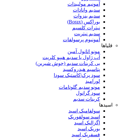
آمونیم مولیبدات
سدیم وانادات
سدیم بنزوات
بوراکس (Borax)
نیترات کلسیم
سدیم نیتریت
آمونیوم پرسولفات
قلیاها
مونو اتانول آمین
آب ژاول یا سدیم هیپو کلریت
بی کربنات سدیم (جوش شیرین)
پتاسیم هیدروکسید
سود پرک|کاستیک سودا
لورامید
مونو سدیم گلوتامات
سود گرانول
کربنات سدیم
اسیدها
سولفامیک اسید
اسید سولفوریک
اگزالیک اسید
بوریک اسید
فسفریک اسید