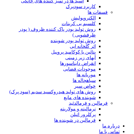
اسید ها در تمیز کننده های خانگی
کاربرد سودپرک
فسفات ها
الکتروپولیش
کلسیم بی کربنات
روش تولید پودر پاک کننده ظروف ( پودر
ظرفشویی )
روش تولید پودر شوینده
اثر گلخانه ایی
بتائین یا کوکامید پروپیل
آبهای زیر زمینی
انقراض دایناسورها
موجودات فضایی
موریانه ها
سیاهچاله ها
خواص سیر
روش های تولید هیدروکسید سدیم (سود پرک)
شوینده های مایع
فرمالین و فرمالدئید
نرمالیته و مولاریته
پرکلرور اتیلن
فرمالین در شوینده ها
درباره ما
تماس با ما