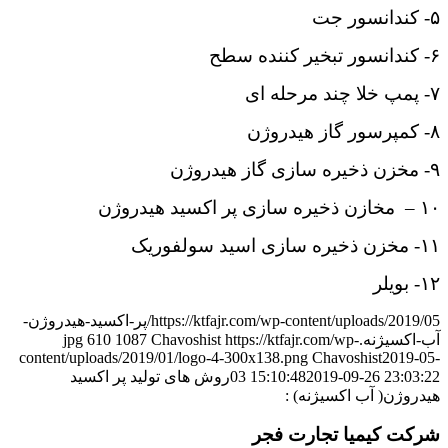
۵- کندانسور جت
۶- کندانسور تبخیر کننده سطح
۷- پمپ خلا چند مرحله ای
۸- کمپرسور گاز هیدروژن
۹- مخزن ذخیره سازی گاز هیدروژن
۱۰ – مخازن ذخیره سازی پر اکسید هیدروژن
۱۱- مخزن ذخیره سازی اسید سولفوریک
۱۲- بویلر
https://ktfajr.com/wp-content/uploads/2019/05/پر-اکسید-هیدروژن-
آب-اکسیژنه.jpg
https://ktfajr.com/wp-
Chavoshist
1087
610
content/uploads/2019/01/logo-4-300x138.png
Chavoshist
2019-05-
2019-09-26 23:03:22
03 15:10:48
روش های تولید پر اکسید
هیدروژن( آب اکسیژنه) :
شرکت کیمیا تجارت فجر