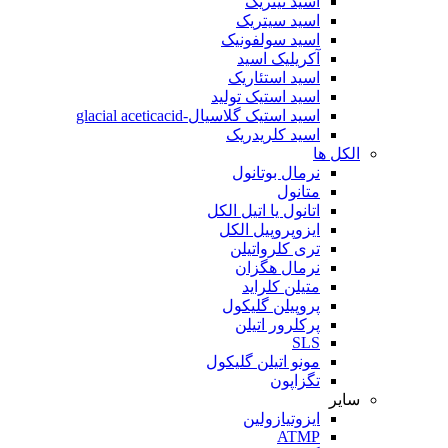
اسید نیتریک
اسید سیتریک
اسید سولفونیک
آکریلیک اسید
اسید استئاریک
اسید استیک تولید
اسید استیک گلاسیال-glacial aceticacid
اسید کلریدریک
الکل ها
نرمال بوتانول
متانول
اتانول یا اتیل الکل
ایزوپروپیل الکل
تری کلرواتیلن
نرمال هگزان
متیلن کلراید
پروپیلن گلیکول
پرکلرور اتیلن
SLS
مونو اتیلن گلیکول
تگزاپون
سایر
ایزوتیازولین
ATMP