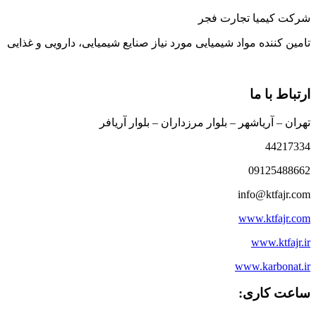
شرکت کیمیا تجارت فجر
تامین کننده مواد شیمیایی مورد نیاز صنایع شیمیایی، دارویی و غذایی
ارتباط با ما
تهران – آریاشهر – بلوار مرزداران – بلوار آریافر
44217334
09125488662
info@ktfajr.com
www.ktfajr.com
www.ktfajr.ir
www.karbonat.ir
ساعت کاری: