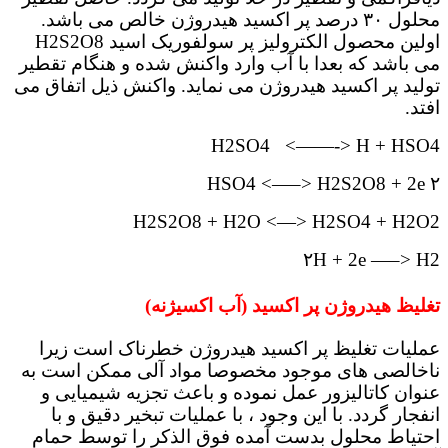
محلول ۳۰ درصد پر اکسید هیدروژن خالص می باشد.
اولین محصول الکترولیز پر سولفوریک اسید H2S2O8
می باشد که بعدا با آب وارد واکنش شده و هنگام تقطیر
تولید پر اکسید هیدروژن می نماید. واکنش ذیل اتفاق می
افتد.
H2SO4 <——-> H + HSO4
۲ HSO4 <—–> H2S2O8 + 2e
H2S2O8 + H2O <—> H2SO4 + H2O2
۲H + 2e —–> H2
تغلیظ هیدروژن پر اکسید (آب اکسیژنه)
عملیات تغلیظ پر اکسید هیدروژن خطرناک است زیرا
ناخالصی های موجود مخصوصا مواد آلی ممکن است به
عنوان کاتالیزور عمل نموده و باعث تجزیه شیمیایی و
انفجار گردد. با این وجود ، با عملیات تبخیر دقیق و با
احتیاط محلول بدست آمده فوق الذکر را توسط حمام