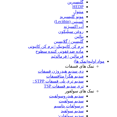
گلیسیرین
HEDP
منتول
مونو گلیسیرید
لسیتین (Lecithin)
آب اکسیژنه
روغن سیلیکون
بتائین
گلیسین / گلایسین
نرم کن کاتیونیک | نرم کن کاتیونی
ماده ضدعفونی کننده سطوح
فرمالین | فرمالدئید
مواد اولیه(نمک ها)
نمک های فسفات
دی سدیم هیدروژن فسفات
سدیم هگزا متافسفات
سدیم تری پلی فسفات STPP :
تری سدیم فسفات TSP
نمک های سولفور
سدیم هیدروسولفیت
سدیم سولفیت
پرسولفات پتاسیم
سدیم سولفید
سدیم سولفات: