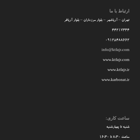
ارتباط با ما
تهران – آریاشهر – بلوار مرزداران – بلوار آریافر
44217334
09125488662
info@ktfajr.com
www.ktfajr.com
www.ktfajr.ir
www.karbonat.ir
ساعت کاری:
شنبه تا چهارشنبه
ساعت 8:30 تا 16:30