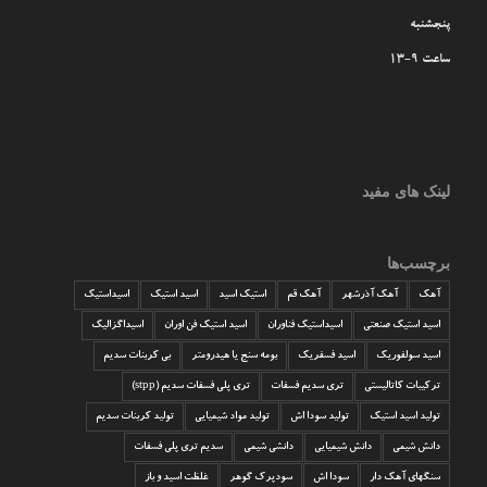
پنجشنبه
ساعت 9-13
لینک های مفید
برچسب‌ها
آهک
آهک آذرشهر
آهک قم
استیک اسید
اسید استیک
اسیداستیک
اسید استیک صنعتی
اسیداستیک فناوران
اسید استیک فن اوران
اسیداگزالیک
اسید سولفوریک
اسید فسفریک
بومه سنج یا هیدرومتر
بی کربنات سدیم
ترکیبات کاتالیستی
تری سدیم فسفات
تری پلی فسفات سدیم (stpp)
تولید اسید استیک
تولید سودا اش
تولید مواد شیمیایی
تولید کربنات سدیم
دانش شیمی
دانش شیمیایی
دانشی شیمی
سدیم تری پلی فسفات
سنگهای آهک دار
سودا اش
سودپرک گوهر
غلظت اسید و باز