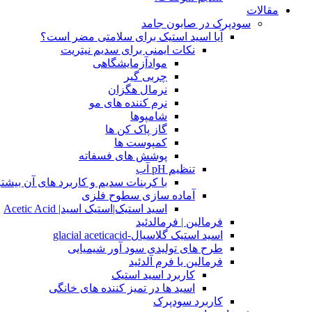
مقالات
سودپرک در صابون جامد
آیا اسید استیک برای سلامتی مضر است؟
نکات ایمنی برای سدیم نیتریت
موادآزمایشگاهی
چربی گیر
نرمال هگزان
نرم کننده های مو
شامپوها
گاز پاک کن ها
کمپوست ها
پوشش های فسفاته
تنظیم pH آب
با کربنات سدیم و کاربرد های آن بیشتر
آماده سازی سطوح فلزی
اسید استیک|استیک اسید| Acetic Acid
فرمالین | فرمالدئید
اسید استیک گلاسیال-glacial aceticacid
طرح های تولیدی سود آور شیمیایی
فرمالین یا فرم آلدئید
کاربرد اسید استیک
اسید ها در تمیز کننده های خانگی
کاربرد سودپرک