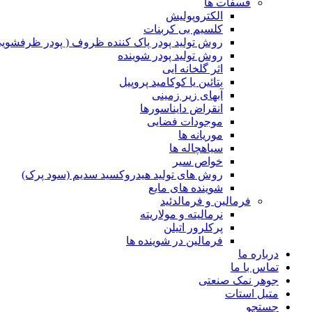
فسفات ها
الکتروپولیش
کلسیم بی کربنات
روش تولید پودر پاک کننده ظروف ( پودر ظرفشویی
روش تولید پودر شوینده
اثر گلخانه ایی
بتائین یا کوکامید پروپیل
آبهای زیر زمینی
انقراض دایناسورها
موجودات فضایی
موریانه ها
سیاهچاله ها
خواص سیر
روش های تولید هیدروکسید سدیم (سود پرک)
شوینده های مایع
فرمالین و فرمالدئید
نرمالیته و مولاریته
پرکلرور اتیلن
فرمالین در شوینده ها
درباره ما
تماس با ما
جوهر نمک صنعتی
متیل استات
جستجو