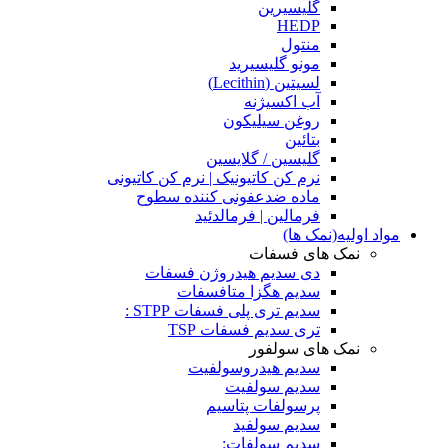
گلیسیرین
HEDP
منتول
مونو گلیسیرید
لسیتین (Lecithin)
آب اکسیژنه
روغن سیلیکون
بتائین
گلیسین / گلایسین
نرم کن کاتیونیک | نرم کن کاتیونی
ماده ضدعفونی کننده سطوح
فرمالین | فرمالدئید
مواد اولیه(نمک ها)
نمک های فسفات
دی سدیم هیدروژن فسفات
سدیم هگزا متافسفات
سدیم تری پلی فسفات STPP :
تری سدیم فسفات TSP
نمک های سولفور
سدیم هیدروسولفیت
سدیم سولفیت
پرسولفات پتاسیم
سدیم سولفید
سدیم سولفات: