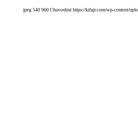
540
960
Chavoshist
https://ktfajr.com/wp-content/up