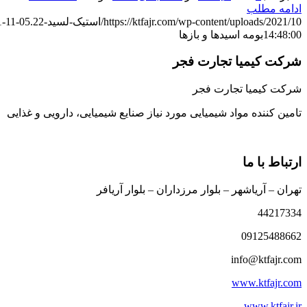
ادامه مطلب
https://ktfajr.com/wp-content/uploads/2021/10/استیک-لسید-22.jpeg
1-11-05
14:48:00
بومه اسیدها و بازها
شرکت کیمیا تجارت فجر
شرکت کیمیا تجارت فجر
تامین کننده مواد شیمیایی مورد نیاز صنایع شیمیایی، دارویی و غذایی
ارتباط با ما
تهران – آریاشهر – بلوار مرزداران – بلوار آریافر
44217334
09125488662
info@ktfajr.com
www.ktfajr.com
www.ktfajr.ir