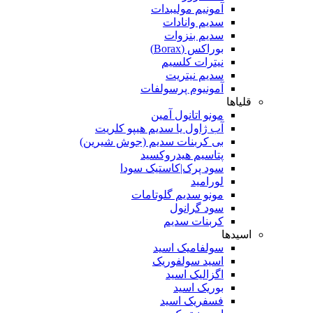
آمونیم مولیبدات
سدیم وانادات
سدیم بنزوات
بوراکس (Borax)
نیترات کلسیم
سدیم نیتریت
آمونیوم پرسولفات
قلیاها
مونو اتانول آمین
آب ژاول یا سدیم هیپو کلریت
بی کربنات سدیم (جوش شیرین)
پتاسیم هیدروکسید
سود پرک|کاستیک سودا
لورامید
مونو سدیم گلوتامات
سود گرانول
کربنات سدیم
اسیدها
سولفامیک اسید
اسید سولفوریک
اگزالیک اسید
بوریک اسید
فسفریک اسید