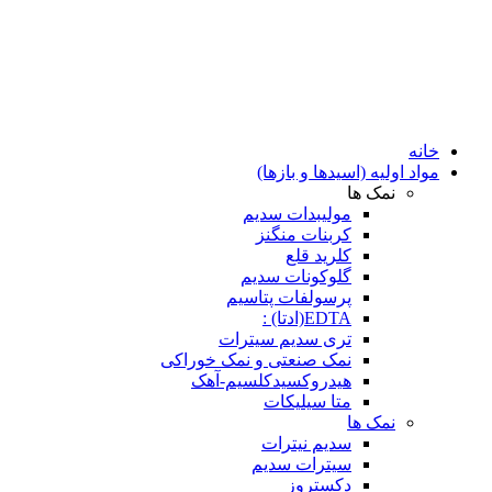
خانه
مواد اولیه (اسیدها و بازها)
نمک ها
مولیبدات سدیم
کربنات منگنز
کلرید قلع
گلوکونات سدیم
پرسولفات پتاسیم
EDTA(ادتا) :
تری سدیم سیترات
نمک صنعتی و نمک خوراکی
هیدروکسیدکلسیم-آهک
متا سیلیکات
نمک ها
سدیم نیترات
سیترات سدیم
دکستروز