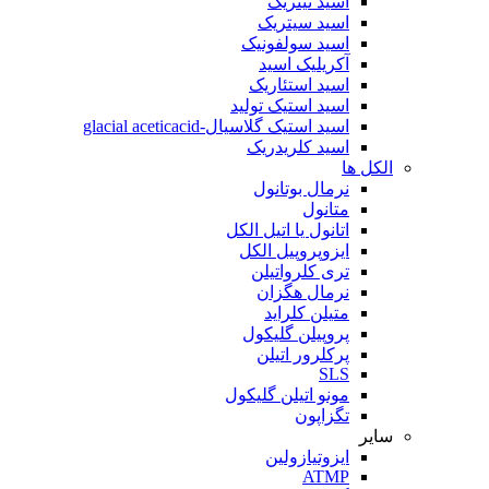
اسید نیتریک
اسید سیتریک
اسید سولفونیک
آکریلیک اسید
اسید استئاریک
اسید استیک تولید
اسید استیک گلاسیال-glacial aceticacid
اسید کلریدریک
الکل ها
نرمال بوتانول
متانول
اتانول یا اتیل الکل
ایزوپروپیل الکل
تری کلرواتیلن
نرمال هگزان
متیلن کلراید
پروپیلن گلیکول
پرکلرور اتیلن
SLS
مونو اتیلن گلیکول
تگزاپون
سایر
ایزوتیازولین
ATMP