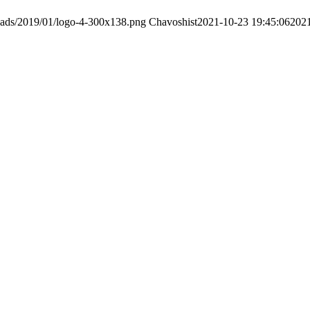
loads/2019/01/logo-4-300x138.png
Chavoshist
2021-10-23 19:45:06
202