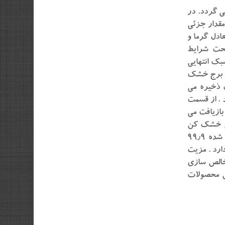
می گردد. در
مقدار جزئی
ادل گرما و
تحت شرایط
بک انتهایی
ز برج خشک
 ذخیره می
 . از قسمت
بازیافت می
برج خشک کن
گرفته می شود دوباره در سیتسم واکنس به گردش در می آید. اسید استیک تولید شده ۹۹٫۹
ه متان دارد . مزیت
 خالص سازی
ش محصولات