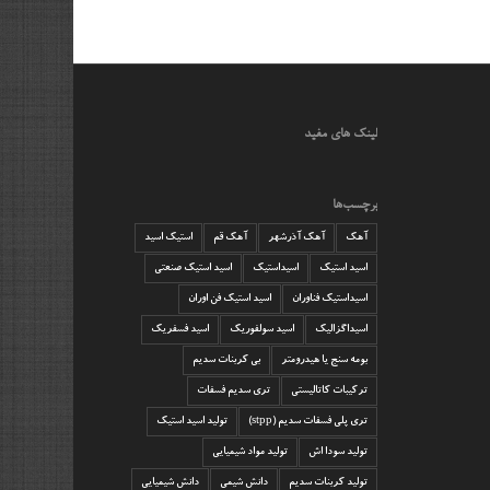
لینک های مفید
برچسب‌ها
آهک
آهک آذرشهر
آهک قم
استیک اسید
اسید استیک
اسیداستیک
اسید استیک صنعتی
اسیداستیک فناوران
اسید استیک فن اوران
اسیداگزالیک
اسید سولفوریک
اسید فسفریک
بومه سنج یا هیدرومتر
بی کربنات سدیم
ترکیبات کاتالیستی
تری سدیم فسفات
تری پلی فسفات سدیم (stpp)
تولید اسید استیک
تولید سودا اش
تولید مواد شیمیایی
تولید کربنات سدیم
دانش شیمی
دانش شیمیایی