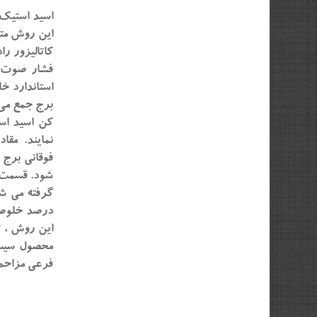
اسید استیک ا
این روش متا
کاتالیزور ر
فشار صوت م
استاندارد خ
برج جمع می
کن اسید اس
نمایند. مقا
فوقانی برج 
شود. قسمت ب
این روش ، ت
محصول سیست
فرعی مزاحم