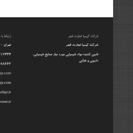
شرکت کیمیا تجارت فجر
ارتباط با م
شرکت کیمیا تجارت فجر
تهران – آ
تامین کننده مواد شیمیایی مورد نیاز صنایع شیمیایی،
217334
دارویی و غذایی
488662
ajr.com
ajr.com
fajr.ir
onat.ir