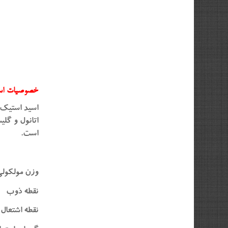
خصوصیات اس
اسید استیک 
اتانول و گل
است.
وزن مو
نقطه ذوب 
نقطه اشتعال ۳۹ 