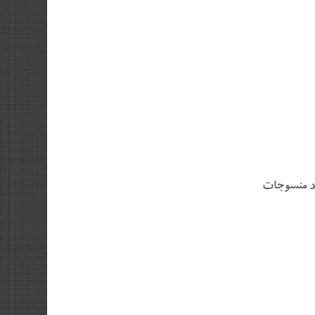
ت ، استات سلولز ، استر های استیک ، DMT ، تولید منسوجات