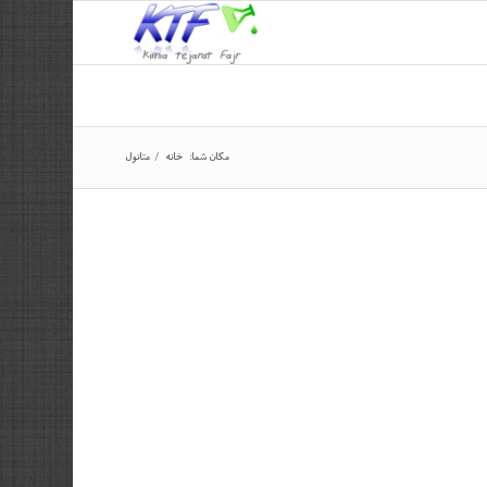
مکان شما:
خانه
/
متانول