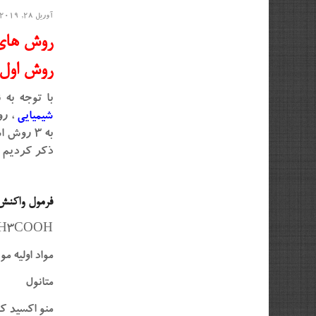
آوریل 28, 2019
روش های تول
روش اول:
با توجه به
شیمیایی
، رو
به ۳ روش اشاره میکنیم :
ذکر کردیم ، 
فرمول واکنش 
CH3COOH
مواد اولیه م
متانول ۵۳۳ 
منو اکسید کربن