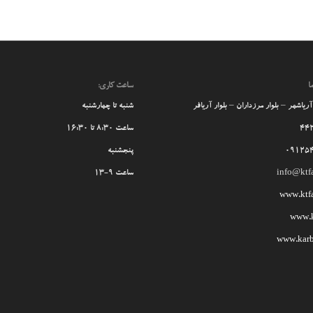
ا
ساعت کاری:
ریاشهر – بلوار مرزداران – بلوار آریافر
شنبه تا چهارشنبه
44
ساعت 8:30 تا 16:30
09125
پنجشنبه
info@ktf
ساعت 9-13
www.ktf
www.kt
www.karb