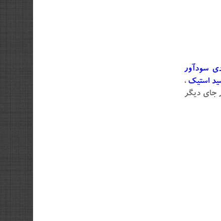
دی سودآور
ید استیک
،
 جای دیگر