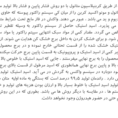
ز طریق کربنیلاسیون متانول با دو روش فشار پایین و فشار بالا تولید 
نول و مونو اکسید کربن را از میان کی سیستم راکتور پیوسته که حاوی 
ادیوم و ید می باشد ، عبور می دهند. واکنش در فاز مایع تحت شرایط متع
ی پذیرد. اسید استیک حاصل از سیستم راکتور به وسیله تقطیر 
الص می گردد. مقدار کمی از مواد سبک انتهایی سییتم راکتور یا مواد س
 شود. و برای خشک کردن به داخل برج خشک کن هدایت می شوند. ا
تیک خشک شده را از قسمت تحتانی خارح نموده و در برج محصول
دیر کمی از اسید استیک و پروپیونیک به قسمت پایین برج حرکت میکنند
محصول را به برج نهایی میفرستند ، جایی که اسید استیک با خلوص بالا 
الا و پایین برج نهایی همانطوری که اسید مرطول از قسمت بالای 
درصد خلوص دارد . راندمان تولید ۹۹٫۵ درصد است که بستگی به ماده اولی
ولید اسید استیک با خلوط بسیار بالا و ارزان بودن هزینه های تولید و
م ها ، در مقایسه با دیگر روش ها می باشد. بطوری که در این رو
 حتی در حضور هیدروژن وجود نخواهد داشت
.