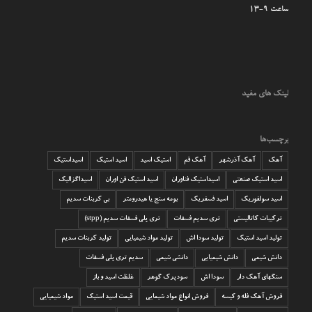
ساعت 9-13
لینک های مفید
برچسب‌ها
آهک
آهک آذرشهر
آهک قم
استیک اسید
اسید استیک
اسیداستیک
اسید استیک صنعتی
اسیداستیک فناوران
اسید استیک فن اوران
اسیداگزالیک
اسید سولفوریک
اسید فسفریک
بومه سنج یا هیدرومتر
بی کربنات سدیم
ترکیبات کاتالیستی
تری سدیم فسفات
تری پلی فسفات سدیم (stpp)
تولید اسید استیک
تولید سودا اش
تولید مواد شیمیایی
تولید کربنات سدیم
دانش شیمی
دانش شیمیایی
دانشی شیمی
سدیم تری پلی فسفات
سنگهای آهک دار
سودا اش
سودپرک گوهر
غلظت اسید و باز
فروش آهک فله و کیسه
فروش انواع مواد شیمایی
قیمت اسید استیک
مواد شیمیایی