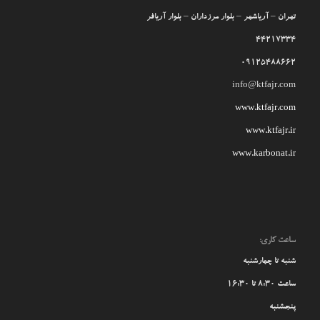
تهران – آریاشهر – بلوار مرزداران – بلوار آریافر
44217334
09125488662
info@ktfajr.com
www.ktfajr.com
www.ktfajr.ir
www.karbonat.ir
ساعت کاری:
شنبه تا چهارشنبه
ساعت 8:30 تا 16:30
پنجشنبه