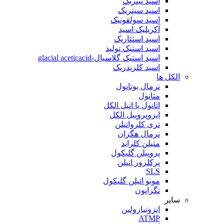
اسید نیتریک
اسید سیتریک
اسید سولفونیک
آکریلیک اسید
اسید استئاریک
اسید استیک تولید
اسید استیک گلاسیال-glacial aceticacid
اسید کلریدریک
الکل ها
نرمال بوتانول
متانول
اتانول یا اتیل الکل
ایزوپروپیل الکل
تری کلرواتیلن
نرمال هگزان
متیلن کلراید
پروپیلن گلیکول
پرکلرور اتیلن
SLS
مونو اتیلن گلیکول
تگزاپون
سایر
ایزوتیازولین
ATMP