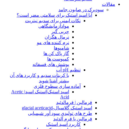
مقالات
سودپرک در صابون جامد
آیا اسید استیک برای سلامتی مضر است؟
نکات ایمنی برای سدیم نیتریت
موادآزمایشگاهی
چربی گیر
نرمال هگزان
نرم کننده های مو
شامپوها
گاز پاک کن ها
کمپوست ها
پوشش های فسفاته
تنظیم pH آب
با کربنات سدیم و کاربرد های آن
بیشتر آشنا شوید
آماده سازی سطوح فلزی
اسید استیک|استیک اسید| Acetic
Acid
فرمالین | فرمالدئید
اسید استیک گلاسیال-glacial aceticacid
طرح های تولیدی سود آور شیمیایی
فرمالین یا فرم آلدئید
کاربرد اسید استیک