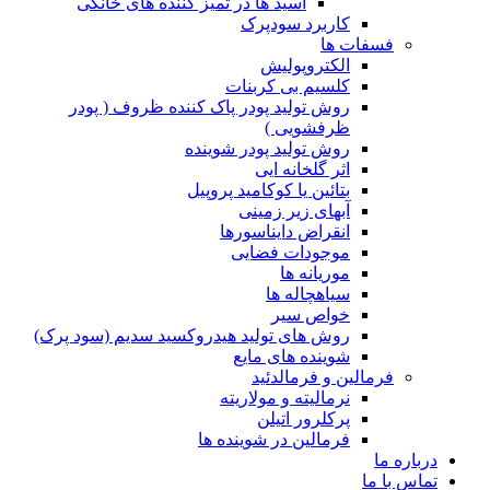
اسید ها در تمیز کننده های خانگی
کاربرد سودپرک
فسفات ها
الکتروپولیش
کلسیم بی کربنات
روش تولید پودر پاک کننده ظروف ( پودر
ظرفشویی )
روش تولید پودر شوینده
اثر گلخانه ایی
بتائین یا کوکامید پروپیل
آبهای زیر زمینی
انقراض دایناسورها
موجودات فضایی
موریانه ها
سیاهچاله ها
خواص سیر
روش های تولید هیدروکسید سدیم (سود پرک)
شوینده های مایع
فرمالین و فرمالدئید
نرمالیته و مولاریته
پرکلرور اتیلن
فرمالین در شوینده ها
درباره ما
تماس با ما