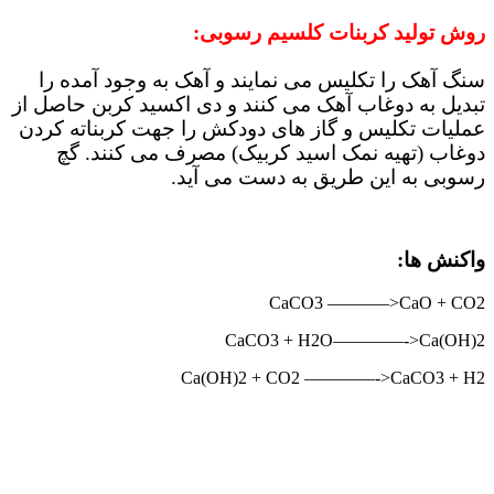
روش تولید کربنات کلسیم رسوبی:
سنگ آهک را تکلیس می نمایند و آهک به وجود آمده را
تبدیل به دوغاب آهک می کنند و دی اکسید کربن حاصل از
عملیات تکلیس و گاز های دودکش را جهت کربناته کردن
دوغاب (تهیه نمک اسید کربیک) مصرف می کنند. گچ
رسوبی به این طریق به دست می آید.
واکنش ها:
CaCO3 ———–>CaO + CO2
CaCO3 + H2O————->Ca(OH)2
Ca(OH)2 + CO2 ————->CaCO3 + H2