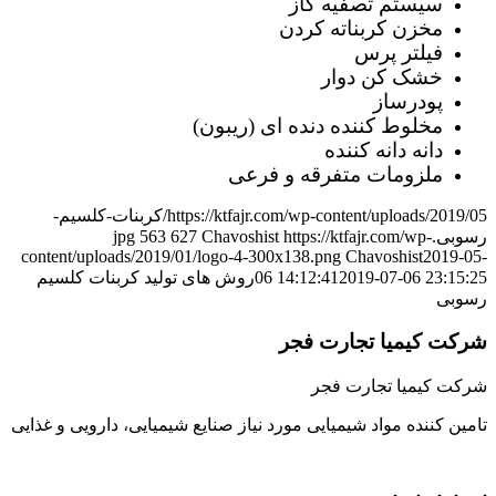
سیستم تصفیه گاز
مخزن کربناته کردن
فیلتر پرس
خشک کن دوار
پودرساز
مخلوط کننده دنده ای (ریبون)
دانه دانه کننده
ملزومات متفرقه و فرعی
https://ktfajr.com/wp-content/uploads/2019/05/کربنات-کلسیم-
رسوبی.jpg
https://ktfajr.com/wp-
Chavoshist
627
563
content/uploads/2019/01/logo-4-300x138.png
Chavoshist
2019-05-
2019-07-06 23:15:25
06 14:12:41
روش های تولید کربنات کلسیم
رسوبی
شرکت کیمیا تجارت فجر
شرکت کیمیا تجارت فجر
تامین کننده مواد شیمیایی مورد نیاز صنایع شیمیایی، دارویی و غذایی