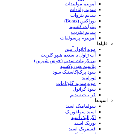
آمونیم مولیبدات
سدیم وانادات
سدیم بنزوات
بوراکس (Borax)
نیترات کلسیم
سدیم نیتریت
آمونیوم پرسولفات
قلیاها
مونو اتانول آمین
آب ژاول یا سدیم هیپو کلریت
بی کربنات سدیم (جوش شیرین)
پتاسیم هیدروکسید
سود پرک|کاستیک سودا
لورامید
مونو سدیم گلوتامات
سود گرانول
کربنات سدیم
اسیدها
سولفامیک اسید
اسید سولفوریک
اگزالیک اسید
بوریک اسید
فسفریک اسید