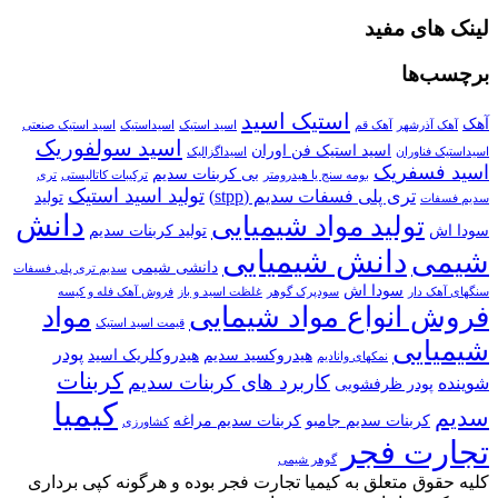
لینک های مفید
برچسب‌ها
استیک اسید
آهک
آهک آذرشهر
آهک قم
اسید استیک
اسیداستیک
اسید استیک صنعتی
اسید سولفوریک
اسید استیک فن اوران
اسیداستیک فناوران
اسیداگزالیک
اسید فسفریک
بی کربنات سدیم
بومه سنج یا هیدرومتر
ترکیبات کاتالیستی
تری
تولید اسید استیک
تری پلی فسفات سدیم (stpp)
تولید
سدیم فسفات
دانش
تولید مواد شیمیایی
سودا اش
تولید کربنات سدیم
دانش شیمیایی
شیمی
دانشی شیمی
سدیم تری پلی فسفات
سودا اش
سنگهای آهک دار
سودپرک گوهر
غلظت اسید و باز
فروش آهک فله و کیسه
فروش انواع مواد شیمایی
مواد
قیمت اسید استیک
شیمیایی
پودر
هیدروکسید سدیم
هیدروکلریک اسید
نمکهای وانادیم
کربنات
کاربرد های کربنات سدیم
شوینده
پودر ظرفشویی
کیمیا
سدیم
کربنات سدیم جامبو
کربنات سدیم مراغه
کشاورزی
تجارت فجر
گوهر شیمی
کلیه حقوق متعلق به کیمیا تجارت فجر بوده و هرگونه کپی برداری