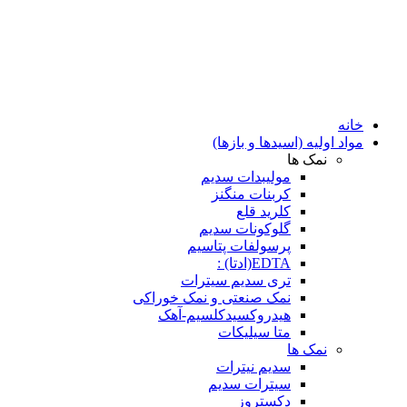
خانه
مواد اولیه (اسیدها و بازها)
نمک ها
مولیبدات سدیم
کربنات منگنز
کلرید قلع
گلوکونات سدیم
پرسولفات پتاسیم
EDTA(ادتا) :
تری سدیم سیترات
نمک صنعتی و نمک خوراکی
هیدروکسیدکلسیم-آهک
متا سیلیکات
نمک ها
سدیم نیترات
سیترات سدیم
دکستروز