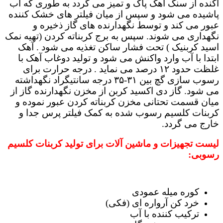
آکنده از سنگ آهک پاک و تمیز می گردد به طوری که آب
پاشیده می شود و سپس از میان فیلتر های خشک کننده
عبور می کند و توسط نگهدارنده های گاز ذخیره و
نگهداری می شوند. سپس به برج کربناته کردن (تهیه نمک
اسید کربنیک ) تحت فشار ساکن تغذیه می شود . آهک
ابتدا با آب وارد واکنش می شود و تولید دوغاب آهک با
غلظت حدود ۱۲ درصد می نماید . درجه حرارت برای
رسوب سازی گچ بین ۳۱-۳۵ درجه سانتیگراد نگهداشته
می شود. گاز دی اکسید کربن از مخزن نگهدارنده گاز از
میان قسمت تحتانی مخزن کربناته کردن عبور نموده و
کربنات کلسیم رسوب شده به کمک فیلتر پرس جدا و
خارج می گردد.
لیست تجهیزات و ماشین آلات برای تولید کربنات کلسیم
رسوبی:
کوره میله عمودی
خرد کن آرواره ای (فکی)
ترکیب کننده با آب