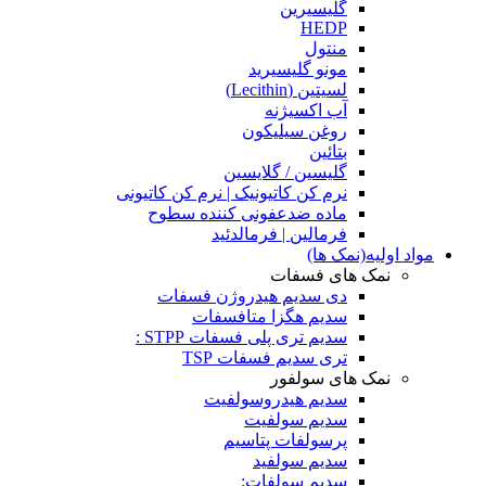
گلیسیرین
HEDP
منتول
مونو گلیسیرید
لسیتین (Lecithin)
آب اکسیژنه
روغن سیلیکون
بتائین
گلیسین / گلایسین
نرم کن کاتیونیک | نرم کن کاتیونی
ماده ضدعفونی کننده سطوح
فرمالین | فرمالدئید
مواد اولیه(نمک ها)
نمک های فسفات
دی سدیم هیدروژن فسفات
سدیم هگزا متافسفات
سدیم تری پلی فسفات STPP :
تری سدیم فسفات TSP
نمک های سولفور
سدیم هیدروسولفیت
سدیم سولفیت
پرسولفات پتاسیم
سدیم سولفید
سدیم سولفات: