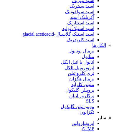
اسید نیتریک
اسید سیتریک
اسید سولفونیک
آکریلیک اسید
اسید استئاریک
اسید استیک تولید
اسید استیک گلاسیال-glacial aceticacid
اسید کلریدریک
الکل ها
نرمال بوتانول
متانول
اتانول یا اتیل الکل
ایزوپروپیل الکل
تری کلرواتیلن
نرمال هگزان
متیلن کلراید
پروپیلن گلیکول
پرکلرور اتیلن
SLS
مونو اتیلن گلیکول
تگزاپون
سایر
ایزوتیازولین
ATMP