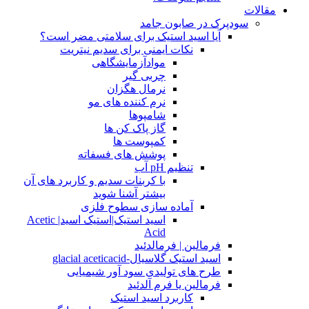
مقالات
سودپرک در صابون جامد
آیا اسید استیک برای سلامتی مضر است؟
نکات ایمنی برای سدیم نیتریت
موادآزمایشگاهی
چربی گیر
نرمال هگزان
نرم کننده های مو
شامپوها
گاز پاک کن ها
کمپوست ها
پوشش های فسفاته
تنظیم pH آب
با کربنات سدیم و کاربرد های آن
بیشتر آشنا شوید
آماده سازی سطوح فلزی
اسید استیک|استیک اسید| Acetic
Acid
فرمالین | فرمالدئید
اسید استیک گلاسیال-glacial aceticacid
طرح های تولیدی سود آور شیمیایی
فرمالین یا فرم آلدئید
کاربرد اسید استیک