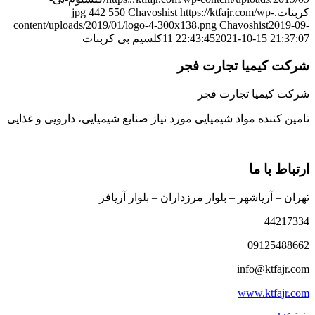
کربنات.jpg
https://ktfajr.com/wp-
Chavoshist
550
442
content/uploads/2019/01/logo-4-300x138.png
Chavoshist
2019-09-
2021-10-15 21:37:07
11 22:43:45
کلسیم بی کربنات
شرکت کیمیا تجارت فجر
شرکت کیمیا تجارت فجر
تامین کننده مواد شیمیایی مورد نیاز صنایع شیمیایی، دارویی و غذایی
ارتباط با ما
تهران – آریاشهر – بلوار مرزداران – بلوار آریافر
44217334
09125488662
info@ktfajr.com
www.ktfajr.com