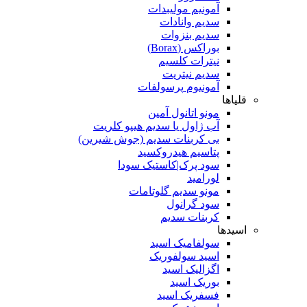
آمونیم مولیبدات
سدیم وانادات
سدیم بنزوات
بوراکس (Borax)
نیترات کلسیم
سدیم نیتریت
آمونیوم پرسولفات
قلیاها
مونو اتانول آمین
آب ژاول یا سدیم هیپو کلریت
بی کربنات سدیم (جوش شیرین)
پتاسیم هیدروکسید
سود پرک|کاستیک سودا
لورامید
مونو سدیم گلوتامات
سود گرانول
کربنات سدیم
اسیدها
سولفامیک اسید
اسید سولفوریک
اگزالیک اسید
بوریک اسید
فسفریک اسید