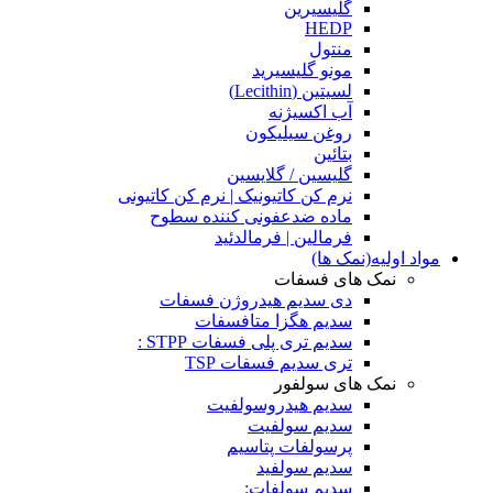
گلیسیرین
HEDP
منتول
مونو گلیسیرید
لسیتین (Lecithin)
آب اکسیژنه
روغن سیلیکون
بتائین
گلیسین / گلایسین
نرم کن کاتیونیک | نرم کن کاتیونی
ماده ضدعفونی کننده سطوح
فرمالین | فرمالدئید
مواد اولیه(نمک ها)
نمک های فسفات
دی سدیم هیدروژن فسفات
سدیم هگزا متافسفات
سدیم تری پلی فسفات STPP :
تری سدیم فسفات TSP
نمک های سولفور
سدیم هیدروسولفیت
سدیم سولفیت
پرسولفات پتاسیم
سدیم سولفید
سدیم سولفات: