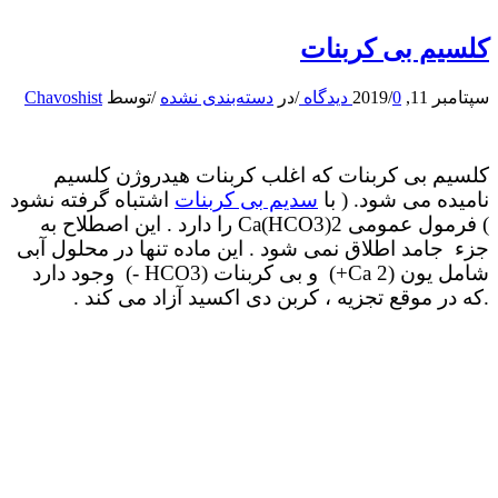
کلسیم بی کربنات
سپتامبر 11, 2019
0 دیدگاه
/
/
در
دسته‌بندی نشده
/
توسط
Chavoshist
کلسیم بی کربنات که اغلب کربنات هیدروژن کلسیم
نامیده می شود. ( با
سدیم بی کربنات
اشتباه گرفته نشود
) فرمول عمومی Ca(HCO3)2 را دارد . این اصطلاح به
جزء جامد اطلاق نمی شود . این ماده تنها در محلول آبی
شامل یون (Ca 2+) و بی کربنات (HCO3 -) وجود دارد
.که در موقع تجزیه ، کربن دی اکسید آزاد می کند .