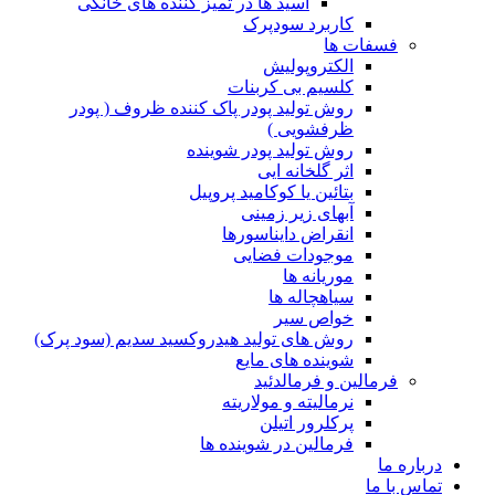
اسید ها در تمیز کننده های خانگی
کاربرد سودپرک
فسفات ها
الکتروپولیش
کلسیم بی کربنات
روش تولید پودر پاک کننده ظروف ( پودر
ظرفشویی )
روش تولید پودر شوینده
اثر گلخانه ایی
بتائین یا کوکامید پروپیل
آبهای زیر زمینی
انقراض دایناسورها
موجودات فضایی
موریانه ها
سیاهچاله ها
خواص سیر
روش های تولید هیدروکسید سدیم (سود پرک)
شوینده های مایع
فرمالین و فرمالدئید
نرمالیته و مولاریته
پرکلرور اتیلن
فرمالین در شوینده ها
درباره ما
تماس با ما