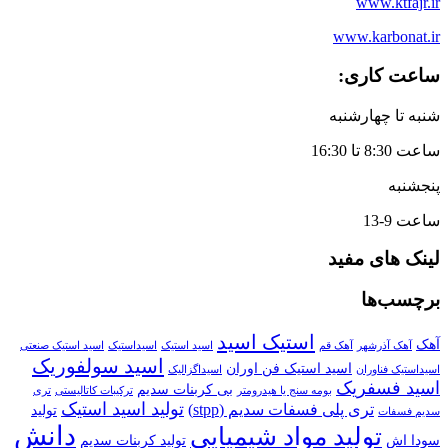
www.ktfajr.ir
www.karbonat.ir
ساعت کاری:
شنبه تا چهارشنبه
ساعت 8:30 تا 16:30
پنجشنبه
ساعت 9-13
لینک های مفید
برچسب‌ها
استیک اسید
آهک
آهک آذرشهر
آهک قم
اسید استیک
اسیداستیک
اسید استیک صنعتی
اسید سولفوریک
اسید استیک فن اوران
اسیداستیک فناوران
اسیداگزالیک
اسید فسفریک
بی کربنات سدیم
بومه سنج یا هیدرومتر
ترکیبات کاتالیستی
تری
تولید اسید استیک
تری پلی فسفات سدیم (stpp)
تولید
سدیم فسفات
دانش
تولید مواد شیمیایی
سودا اش
تولید کربنات سدیم