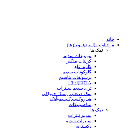
خانه
مواد اولیه (اسیدها و بازها)
نمک ها
مولیبدات سدیم
کربنات منگنز
کلرید قلع
گلوکونات سدیم
پرسولفات پتاسیم
EDTA(ادتا) :
تری سدیم سیترات
نمک صنعتی و نمک خوراکی
هیدروکسیدکلسیم-آهک
متا سیلیکات
نمک ها
سدیم نیترات
سیترات سدیم
دکستروز