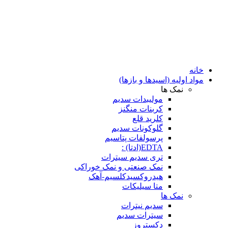
خانه
مواد اولیه (اسیدها و بازها)
نمک ها
مولیبدات سدیم
کربنات منگنز
کلرید قلع
گلوکونات سدیم
پرسولفات پتاسیم
EDTA(ادتا) :
تری سدیم سیترات
نمک صنعتی و نمک خوراکی
هیدروکسیدکلسیم-آهک
متا سیلیکات
نمک ها
سدیم نیترات
سیترات سدیم
دکستروز