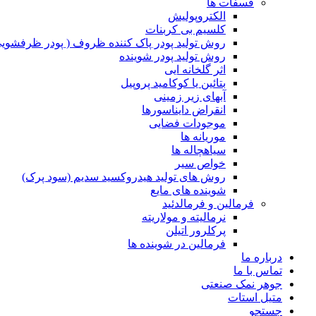
فسفات ها
الکتروپولیش
کلسیم بی کربنات
روش تولید پودر پاک کننده ظروف ( پودر ظرفشویی
روش تولید پودر شوینده
اثر گلخانه ایی
بتائین یا کوکامید پروپیل
آبهای زیر زمینی
انقراض دایناسورها
موجودات فضایی
موریانه ها
سیاهچاله ها
خواص سیر
روش های تولید هیدروکسید سدیم (سود پرک)
شوینده های مایع
فرمالین و فرمالدئید
نرمالیته و مولاریته
پرکلرور اتیلن
فرمالین در شوینده ها
درباره ما
تماس با ما
جوهر نمک صنعتی
متیل استات
جستجو