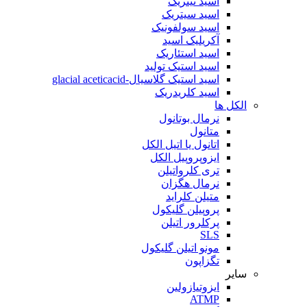
اسید نیتریک
اسید سیتریک
اسید سولفونیک
آکریلیک اسید
اسید استئاریک
اسید استیک تولید
اسید استیک گلاسیال-glacial aceticacid
اسید کلریدریک
الکل ها
نرمال بوتانول
متانول
اتانول یا اتیل الکل
ایزوپروپیل الکل
تری کلرواتیلن
نرمال هگزان
متیلن کلراید
پروپیلن گلیکول
پرکلرور اتیلن
SLS
مونو اتیلن گلیکول
تگزاپون
سایر
ایزوتیازولین
ATMP