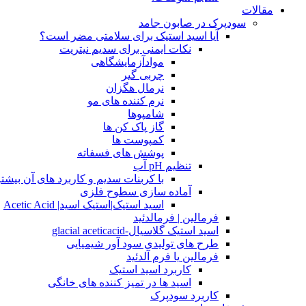
مقالات
سودپرک در صابون جامد
آیا اسید استیک برای سلامتی مضر است؟
نکات ایمنی برای سدیم نیتریت
موادآزمایشگاهی
چربی گیر
نرمال هگزان
نرم کننده های مو
شامپوها
گاز پاک کن ها
کمپوست ها
پوشش های فسفاته
تنظیم pH آب
با کربنات سدیم و کاربرد های آن بیشتر
آماده سازی سطوح فلزی
اسید استیک|استیک اسید| Acetic Acid
فرمالین | فرمالدئید
اسید استیک گلاسیال-glacial aceticacid
طرح های تولیدی سود آور شیمیایی
فرمالین یا فرم آلدئید
کاربرد اسید استیک
اسید ها در تمیز کننده های خانگی
کاربرد سودپرک