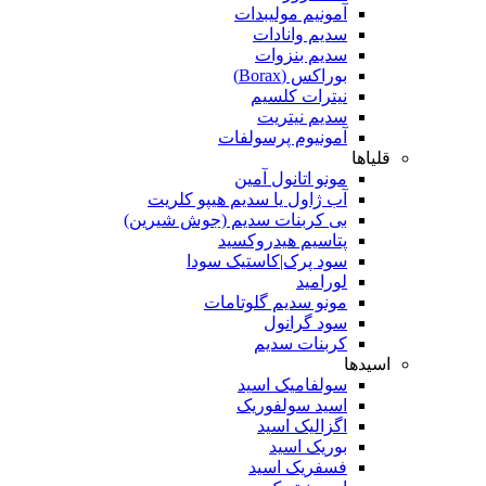
آمونیم مولیبدات
سدیم وانادات
سدیم بنزوات
بوراکس (Borax)
نیترات کلسیم
سدیم نیتریت
آمونیوم پرسولفات
قلیاها
مونو اتانول آمین
آب ژاول یا سدیم هیپو کلریت
بی کربنات سدیم (جوش شیرین)
پتاسیم هیدروکسید
سود پرک|کاستیک سودا
لورامید
مونو سدیم گلوتامات
سود گرانول
کربنات سدیم
اسیدها
سولفامیک اسید
اسید سولفوریک
اگزالیک اسید
بوریک اسید
فسفریک اسید