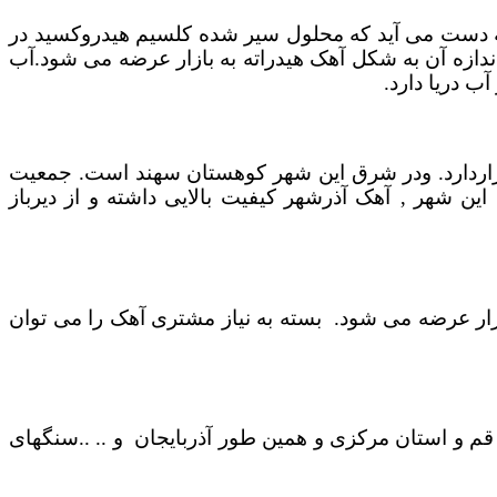
به دست می آید که محلول سیر شده کلسیم هیدروکسید در
ازه آن به شکل آهک هیدراته به بازار عرضه می شود.آب
ب دریا دارد.
قراردارد. ودر شرق این شهر کوهستان سهند است. جمعیت
ی خاص این شهر ‚ آهک آذرشهر کیفیت بالایی داشته و از دیرباز
وناگونی به بازار ارائه می شود. از کیسه های دولایه 25 کیلوگرمی تا جامبو های 1.5تنی به بازار عرضه می شود. بسته به نیاز مشتری آهک را می توان
قم و استان مرکزی و همین طور آذربایجان و .. ..سنگهای