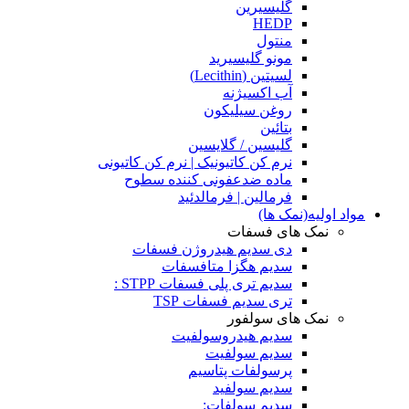
گلیسیرین
HEDP
منتول
مونو گلیسیرید
لسیتین (Lecithin)
آب اکسیژنه
روغن سیلیکون
بتائین
گلیسین / گلایسین
نرم کن کاتیونیک | نرم کن کاتیونی
ماده ضدعفونی کننده سطوح
فرمالین | فرمالدئید
مواد اولیه(نمک ها)
نمک های فسفات
دی سدیم هیدروژن فسفات
سدیم هگزا متافسفات
سدیم تری پلی فسفات STPP :
تری سدیم فسفات TSP
نمک های سولفور
سدیم هیدروسولفیت
سدیم سولفیت
پرسولفات پتاسیم
سدیم سولفید
سدیم سولفات: