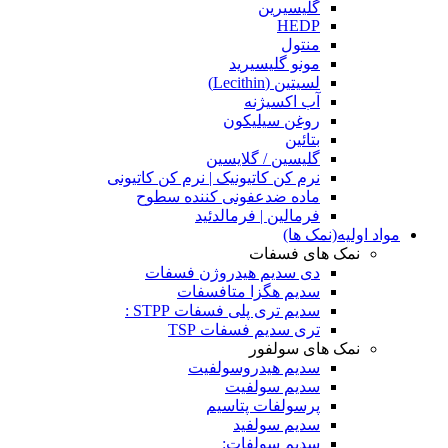
گلیسیرین
HEDP
منتول
مونو گلیسیرید
لسیتین (Lecithin)
آب اکسیژنه
روغن سیلیکون
بتائین
گلیسین / گلایسین
نرم کن کاتیونیک | نرم کن کاتیونی
ماده ضدعفونی کننده سطوح
فرمالین | فرمالدئید
مواد اولیه(نمک ها)
نمک های فسفات
دی سدیم هیدروژن فسفات
سدیم هگزا متافسفات
سدیم تری پلی فسفات STPP :
تری سدیم فسفات TSP
نمک های سولفور
سدیم هیدروسولفیت
سدیم سولفیت
پرسولفات پتاسیم
سدیم سولفید
سدیم سولفات: