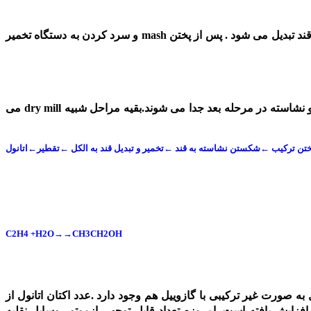
در این روش دانه غلات به صورت کامل خرد شده ‚سپس با آب مخلوط شده تا mashبدست آید .بعد از افزودن آنزیم ها به مش‚. نشاسته به قند تبدیل می شود . پس از پختن mash و سرد کردن به دستگاه تخمیر
در این روش در ابتدا دانه های غلات خیسانده می شوند .سپس خمیر به دست امده از طریق آسیاب ها له می شود و باقیمانده فیبر‚ گلوتن و نشاسته در مرحله بعد جدا می شوند.بقیه مراحل شبیه dry mill می
C2H4 +H2O→→CH3CH2OH
 صورت غیر ترکیبی با گازوییل هم وجود دارد .عدد اکتان اتانول از
زایش یافته است .امروزه تعداد قابل توجهی ازموتور وسایل نقلیه