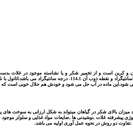
46.07g/molدارد.اتانول یک مایع بدون بو است که نقطه جوش آن 78.2سانتی
 می شود.این ماده در آب حل می شود و خودش هم حلال خوبی است که در 
 میزان بالای شکر در گیاهان میتواند به شکل ارزانی به سوخت های پاک 