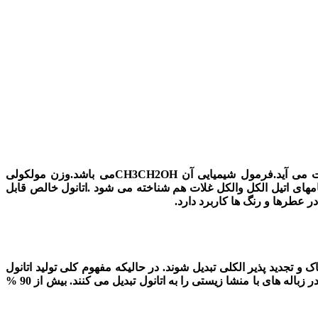
اتانول یا اتیل الکل یک الکل مایع ساخته شده از اکسیژن ‚هیدروژن و کربن است و از تخمیر شکر و یا نشاسته موجود در غلات بدست می آید.فرمول شیمیایی آن CH3CH2OHمی باشد.وزن مولکولی
گراد و نقطه ذوب آن 114.1- درجه سانتیگراد می باشد.اتانول با نامهای اتیل الکل والکل غلات هم شناخته می شود .اتانول خالص قابل
عطرها و رنگ ها کاربرد دارد.
و تجدید پذیر الکلی تبدیل شوند. در حالیکه مفهوم کلی تولید اتانول
تغییری نکرده پالایشگاههای سوخت های تجدید پذیر با استفاده از تکنولوژی پیشرفته غلات ‚نوشیدنی ها ‚ضایعات مواد غذایی و سلولز موجود در زباله های با منشا زیستی را به اتانول تبدیل می کنند. بیش از 90 %