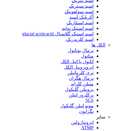
اسید نیتریک
اسید سیتریک
اسید سولفونیک
آکریلیک اسید
اسید استئاریک
اسید استیک تولید
اسید استیک گلاسیال-glacial aceticacid
اسید کلریدریک
الکل ها
نرمال بوتانول
متانول
اتانول یا اتیل الکل
ایزوپروپیل الکل
تری کلرواتیلن
نرمال هگزان
متیلن کلراید
پروپیلن گلیکول
پرکلرور اتیلن
SLS
مونو اتیلن گلیکول
تگزاپون
سایر
ایزوتیازولین
ATMP