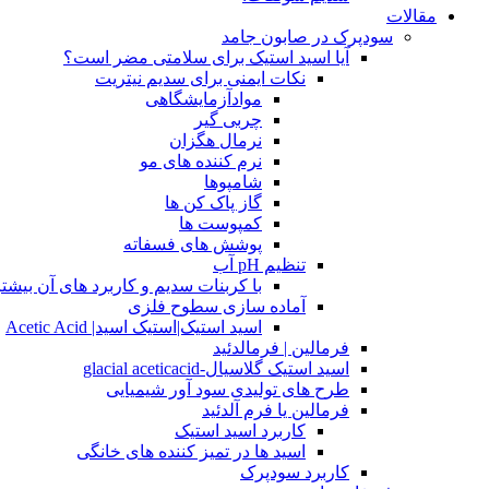
مقالات
سودپرک در صابون جامد
آیا اسید استیک برای سلامتی مضر است؟
نکات ایمنی برای سدیم نیتریت
موادآزمایشگاهی
چربی گیر
نرمال هگزان
نرم کننده های مو
شامپوها
گاز پاک کن ها
کمپوست ها
پوشش های فسفاته
تنظیم pH آب
با کربنات سدیم و کاربرد های آن بیشتر
آماده سازی سطوح فلزی
اسید استیک|استیک اسید| Acetic Acid
فرمالین | فرمالدئید
اسید استیک گلاسیال-glacial aceticacid
طرح های تولیدی سود آور شیمیایی
فرمالین یا فرم آلدئید
کاربرد اسید استیک
اسید ها در تمیز کننده های خانگی
کاربرد سودپرک