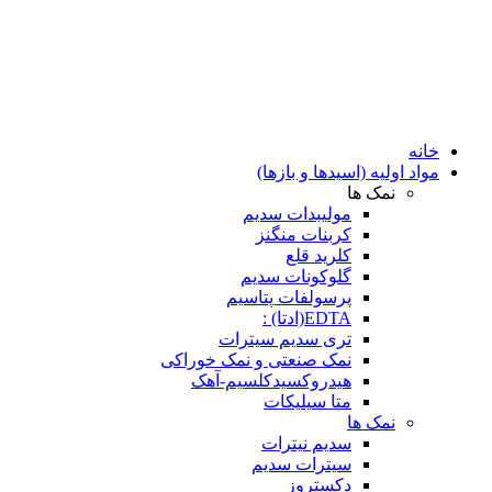
خانه
مواد اولیه (اسیدها و بازها)
نمک ها
مولیبدات سدیم
کربنات منگنز
کلرید قلع
گلوکونات سدیم
پرسولفات پتاسیم
EDTA(ادتا) :
تری سدیم سیترات
نمک صنعتی و نمک خوراکی
هیدروکسیدکلسیم-آهک
متا سیلیکات
نمک ها
سدیم نیترات
سیترات سدیم
دکستروز