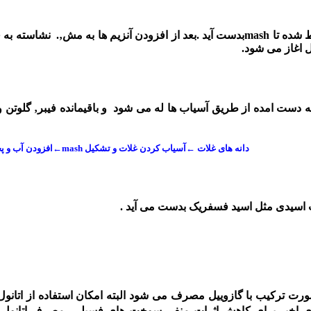
ل اغاز می شود.
دانه های غلات ←آسیاب کردن غلات و تشکیل mash←افزودن آب و پختن ترکیب ←شکستن نشاسته به قند ←تخمیر و تبدیل قند به الکل ←تقطیر←اتانول
یست اسیدی مثل اسید فسفریک بدست می آید .
 ترکیب با گازوییل مصرف می شود البته امکان استفاده از اتانول به
های اخیر برای کاهش اثرات منفی سوخت های فسیلی ‚مصرف اتانول اف