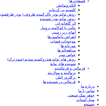
فسفات ها
الکتروپولیش
کلسیم بی کربنات
روش تولید پودر پاک کننده ظروف ( پودر ظرفشویی
روش تولید پودر شوینده
اثر گلخانه ایی
بتائین یا کوکامید پروپیل
آبهای زیر زمینی
انقراض دایناسورها
موجودات فضایی
موریانه ها
سیاهچاله ها
خواص سیر
روش های تولید هیدروکسید سدیم (سود پرک)
شوینده های مایع
فرمالین و فرمالدئید
نرمالیته و مولاریته
پرکلرور اتیلن
فرمالین در شوینده ها
درباره ما
تماس با ما
جوهر نمک صنعتی
متیل استات
جستجو