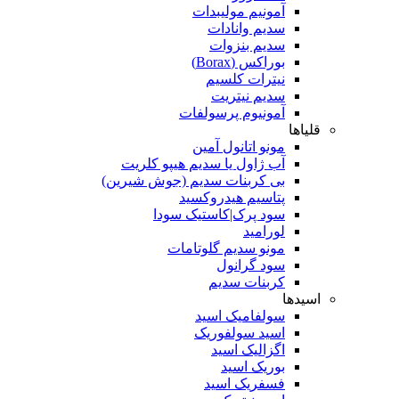
آمونیم مولیبدات
سدیم وانادات
سدیم بنزوات
بوراکس (Borax)
نیترات کلسیم
سدیم نیتریت
آمونیوم پرسولفات
قلیاها
مونو اتانول آمین
آب ژاول یا سدیم هیپو کلریت
بی کربنات سدیم (جوش شیرین)
پتاسیم هیدروکسید
سود پرک|کاستیک سودا
لورامید
مونو سدیم گلوتامات
سود گرانول
کربنات سدیم
اسیدها
سولفامیک اسید
اسید سولفوریک
اگزالیک اسید
بوریک اسید
فسفریک اسید