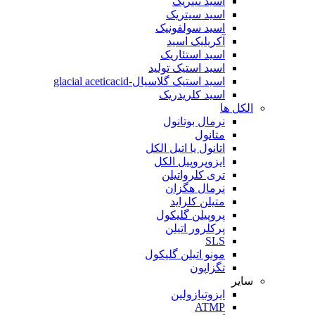
اسید نیتریک
اسید سیتریک
اسید سولفونیک
آکریلیک اسید
اسید استئاریک
اسید استیک تولید
اسید استیک گلاسیال-glacial aceticacid
اسید کلریدریک
الکل ها
نرمال بوتانول
متانول
اتانول یا اتیل الکل
ایزوپروپیل الکل
تری کلرواتیلن
نرمال هگزان
متیلن کلراید
پروپیلن گلیکول
پرکلرور اتیلن
SLS
مونو اتیلن گلیکول
تگزاپون
سایر
ایزوتیازولین
ATMP