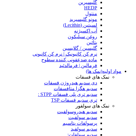
گلیسیرین
HEDP
منتول
مونو گلیسیرید
لسیتین (Lecithin)
آب اکسیژنه
روغن سیلیکون
بتائین
گلیسین / گلایسین
نرم کن کاتیونیک | نرم کن کاتیونی
ماده ضدعفونی کننده سطوح
فرمالین | فرمالدئید
مواد اولیه(نمک ها)
نمک های فسفات
دی سدیم هیدروژن فسفات
سدیم هگزا متافسفات
سدیم تری پلی فسفات STPP :
تری سدیم فسفات TSP
نمک های سولفور
سدیم هیدروسولفیت
سدیم سولفیت
پرسولفات پتاسیم
سدیم سولفید
سدیم سولفات: