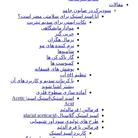
مقالات
سودپرک در صابون جامد
آیا اسید استیک برای سلامتی مضر است؟
نکات ایمنی برای سدیم نیتریت
موادآزمایشگاهی
چربی گیر
نرمال هگزان
نرم کننده های مو
شامپوها
گاز پاک کن ها
کمپوست ها
پوشش های فسفاته
تنظیم pH آب
با کربنات سدیم و کاربرد های آن
بیشتر آشنا شوید
آماده سازی سطوح فلزی
اسید استیک|استیک اسید| Acetic
Acid
فرمالین | فرمالدئید
اسید استیک گلاسیال-glacial aceticacid
طرح های تولیدی سود آور شیمیایی
فرمالین یا فرم آلدئید
کاربرد اسید استیک