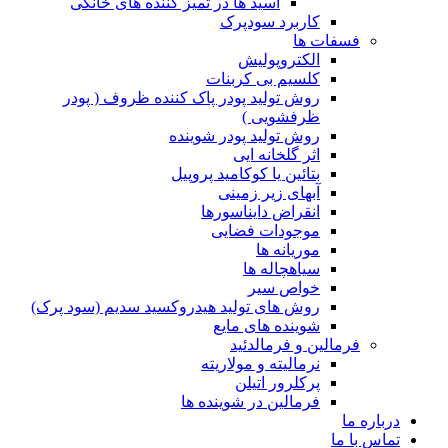
اسید ها در تمیز کننده های خانگی
کاربرد سودپرک
فسفات ها
الکتروپولیش
کلسیم بی کربنات
روش تولید پودر پاک کننده ظروف ( پودر
ظرفشویی )
روش تولید پودر شوینده
اثر گلخانه ایی
بتائین یا کوکامید پروپیل
آبهای زیر زمینی
انقراض دایناسورها
موجودات فضایی
موریانه ها
سیاهچاله ها
خواص سیر
روش های تولید هیدروکسید سدیم (سود پرک)
شوینده های مایع
فرمالین و فرمالدئید
نرمالیته و مولاریته
پرکلرور اتیلن
فرمالین در شوینده ها
درباره ما
تماس با ما