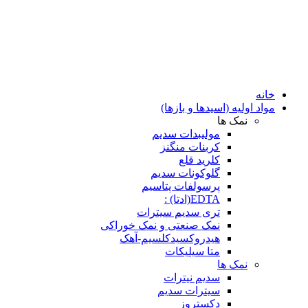
خانه
مواد اولیه (اسیدها و بازها)
نمک ها
مولیبدات سدیم
کربنات منگنز
کلرید قلع
گلوکونات سدیم
پرسولفات پتاسیم
EDTA(ادتا) :
تری سدیم سیترات
نمک صنعتی و نمک خوراکی
هیدروکسیدکلسیم-آهک
متا سیلیکات
نمک ها
سدیم نیترات
سیترات سدیم
دکستروز