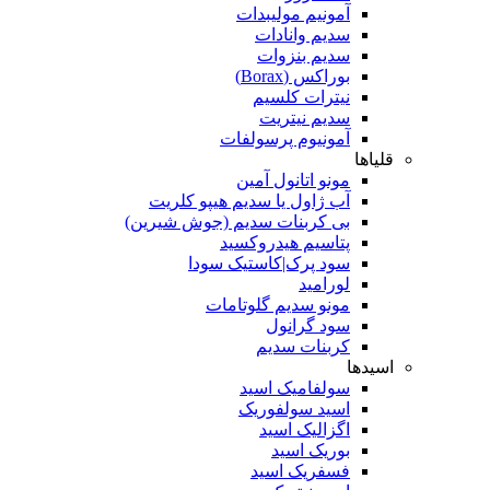
آمونیم مولیبدات
سدیم وانادات
سدیم بنزوات
بوراکس (Borax)
نیترات کلسیم
سدیم نیتریت
آمونیوم پرسولفات
قلیاها
مونو اتانول آمین
آب ژاول یا سدیم هیپو کلریت
بی کربنات سدیم (جوش شیرین)
پتاسیم هیدروکسید
سود پرک|کاستیک سودا
لورامید
مونو سدیم گلوتامات
سود گرانول
کربنات سدیم
اسیدها
سولفامیک اسید
اسید سولفوریک
اگزالیک اسید
بوریک اسید
فسفریک اسید