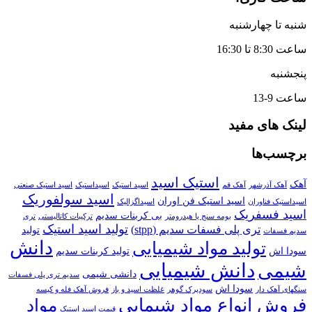
شنبه تا چهارشنبه
ساعت 8:30 تا 16:30
پنجشنبه
ساعت 9-13
لینک های مفید
برچسب‌ها
استیک اسید
آهک
آهک آذرشهر
آهک قم
اسید استیک
اسیداستیک
اسید استیک صنعتی
اسید سولفوریک
اسید استیک فن اوران
اسیداستیک فناوران
اسیداگزالیک
اسید فسفریک
بی کربنات سدیم
بومه سنج یا هیدرومتر
ترکیبات کاتالیستی
تری
تولید اسید استیک
تری پلی فسفات سدیم (stpp)
تولید
سدیم فسفات
دانش
تولید مواد شیمیایی
سودا اش
تولید کربنات سدیم
دانش شیمیایی
شیمی
دانشی شیمی
سدیم تری پلی فسفات
سودا اش
سنگهای آهک دار
سودپرک گوهر
غلظت اسید و باز
فروش آهک فله و کیسه
فروش انواع مواد شیمایی
مواد
قیمت اسید استیک