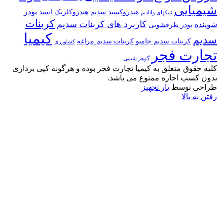
شیمیایی
پودر
هیدروکسید سدیم
هیدروکلریک اسید
نمکهای وانادیم
کربنات
کاربرد های کربنات سدیم
شوینده
پودر ظرفشویی
کیمیا
سدیم
کربنات سدیم جامبو
کربنات سدیم مراغه
کشاورزی
تجارت فجر
گوهر شیمی
کلیه حقوق متعلق به کیمیا تجارت فجر بوده و هرگونه کپی برداری
بدون کسب اجازه ممنوع می باشد.
طراحی توسط
یار تجهیز
رفتن به بالا