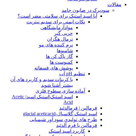
مقالات
سودپرک در صابون جامد
آیا اسید استیک برای سلامتی مضر است؟
نکات ایمنی برای سدیم نیتریت
موادآزمایشگاهی
چربی گیر
نرمال هگزان
نرم کننده های مو
شامپوها
گاز پاک کن ها
کمپوست ها
پوشش های فسفاته
تنظیم pH آب
با کربنات سدیم و کاربرد های آن
بیشتر آشنا شوید
آماده سازی سطوح فلزی
اسید استیک|استیک اسید| Acetic
Acid
فرمالین | فرمالدئید
اسید استیک گلاسیال-glacial aceticacid
طرح های تولیدی سود آور شیمیایی
فرمالین یا فرم آلدئید
کاربرد اسید استیک