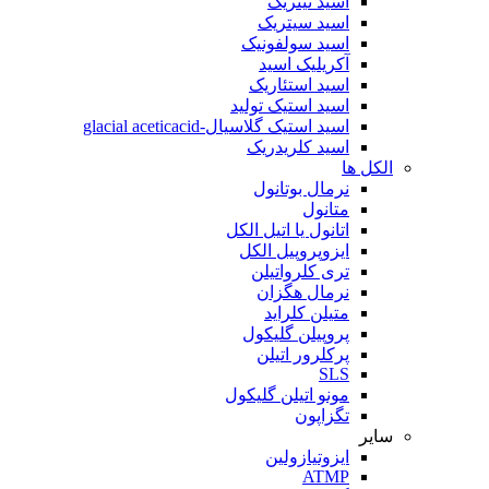
اسید نیتریک
اسید سیتریک
اسید سولفونیک
آکریلیک اسید
اسید استئاریک
اسید استیک تولید
اسید استیک گلاسیال-glacial aceticacid
اسید کلریدریک
الکل ها
نرمال بوتانول
متانول
اتانول یا اتیل الکل
ایزوپروپیل الکل
تری کلرواتیلن
نرمال هگزان
متیلن کلراید
پروپیلن گلیکول
پرکلرور اتیلن
SLS
مونو اتیلن گلیکول
تگزاپون
سایر
ایزوتیازولین
ATMP