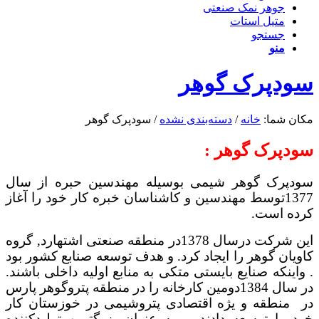
جوهر نمک صنعتی
متیل استات
جستجو
منو
سودپرک گوهر
مکان شما:
خانه
/
دسته‌بندی نشده
/
سودپرک گوهر
سودپرک گوهر :
سودپرک گوهر شیمی بوسیله مهندسین حبره از سال
1377توسط مهندسین و کاشناسان خبره کار خود را آغاز
کرده است.
این شرکت درسال 1378در منطقه صنعتی اشتهارد‚ گروه
کاویان گوهر را ایجاد کرد. و هدف توسعه صنابع کشور بود
. واینکه صنایع بایستی متکی به منابع اولیه داخلی باشند.
در سال 1384دومین کارخانه را در منطقه پتروگوهر پارس
در منطقه و یژه اقتصادی پتروشیمی در خوزستان کار
خود را توسعه دادند. و به عنوان بزرگترین تولیدکننده