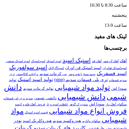
ساعت 8:30 تا 16:30
پنجشنبه
ساعت 9-13
لینک های مفید
برچسب‌ها
استیک اسید
آهک
آهک آذرشهر
آهک قم
اسید استیک
اسیداستیک
اسید استیک صنعتی
اسید سولفوریک
اسید استیک فن اوران
اسیداستیک فناوران
اسیداگزالیک
اسید فسفریک
بی کربنات سدیم
بومه سنج یا هیدرومتر
ترکیبات کاتالیستی
تری
تولید اسید استیک
تری پلی فسفات سدیم (stpp)
تولید
سدیم فسفات
دانش
تولید مواد شیمیایی
سودا اش
تولید کربنات سدیم
دانش شیمیایی
شیمی
دانشی شیمی
سدیم تری پلی فسفات
سودا اش
سنگهای آهک دار
سودپرک گوهر
غلظت اسید و باز
فروش آهک فله و کیسه
فروش انواع مواد شیمایی
مواد
قیمت اسید استیک
شیمیایی
پودر
هیدروکسید سدیم
هیدروکلریک اسید
نمکهای وانادیم
کربنات
کاربرد های کربنات سدیم
شوینده
پودر ظرفشویی