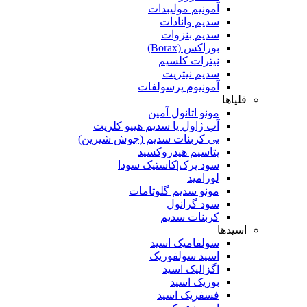
آمونیم مولیبدات
سدیم وانادات
سدیم بنزوات
بوراکس (Borax)
نیترات کلسیم
سدیم نیتریت
آمونیوم پرسولفات
قلیاها
مونو اتانول آمین
آب ژاول یا سدیم هیپو کلریت
بی کربنات سدیم (جوش شیرین)
پتاسیم هیدروکسید
سود پرک|کاستیک سودا
لورامید
مونو سدیم گلوتامات
سود گرانول
کربنات سدیم
اسیدها
سولفامیک اسید
اسید سولفوریک
اگزالیک اسید
بوریک اسید
فسفریک اسید