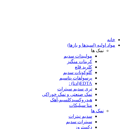
خانه
مواد اولیه (اسیدها و بازها)
نمک ها
مولیبدات سدیم
کربنات منگنز
کلرید قلع
گلوکونات سدیم
پرسولفات پتاسیم
EDTA(ادتا) :
تری سدیم سیترات
نمک صنعتی و نمک خوراکی
هیدروکسیدکلسیم-آهک
متا سیلیکات
نمک ها
سدیم نیترات
سیترات سدیم
دکستروز