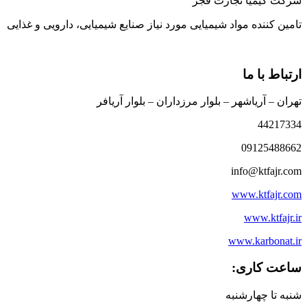
شرکت کیمیا تجارت فجر
تامین کننده مواد شیمیایی مورد نیاز صنایع شیمیایی، دارویی و غذایی
ارتباط با ما
تهران – آریاشهر – بلوار مرزداران – بلوار آریافر
44217334
09125488662
info@ktfajr.com
www.ktfajr.com
www.ktfajr.ir
www.karbonat.ir
ساعت کاری:
شنبه تا چهارشنبه