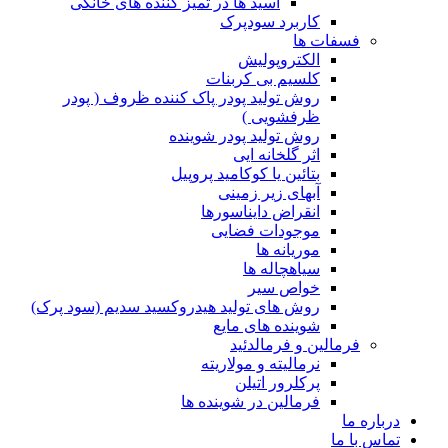
اسید ها در تمیز کننده های خانگی
کاربرد سودپرک
فسفات ها
الکتروپولیش
کلسیم بی کربنات
روش تولید پودر پاک کننده ظروف ( پودر
ظرفشویی )
روش تولید پودر شوینده
اثر گلخانه ایی
بتائین یا کوکامید پروپیل
آبهای زیر زمینی
انقراض دایناسورها
موجودات فضایی
موریانه ها
سیاهچاله ها
خواص سیر
روش های تولید هیدروکسید سدیم (سود پرک)
شوینده های مایع
فرمالین و فرمالدئید
نرمالیته و مولاریته
پرکلرور اتیلن
فرمالین در شوینده ها
درباره ما
تماس با ما