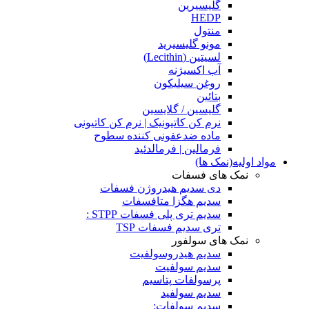
گلیسیرین
HEDP
منتول
مونو گلیسیرید
لسیتین (Lecithin)
آب اکسیژنه
روغن سیلیکون
بتائین
گلیسین / گلایسین
نرم کن کاتیونیک | نرم کن کاتیونی
ماده ضدعفونی کننده سطوح
فرمالین | فرمالدئید
مواد اولیه(نمک ها)
نمک های فسفات
دی سدیم هیدروژن فسفات
سدیم هگزا متافسفات
سدیم تری پلی فسفات STPP :
تری سدیم فسفات TSP
نمک های سولفور
سدیم هیدروسولفیت
سدیم سولفیت
پرسولفات پتاسیم
سدیم سولفید
سدیم سولفات: