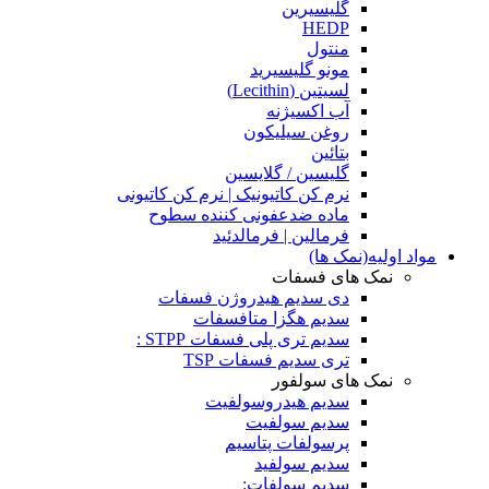
گلیسیرین
HEDP
منتول
مونو گلیسیرید
لسیتین (Lecithin)
آب اکسیژنه
روغن سیلیکون
بتائین
گلیسین / گلایسین
نرم کن کاتیونیک | نرم کن کاتیونی
ماده ضدعفونی کننده سطوح
فرمالین | فرمالدئید
مواد اولیه(نمک ها)
نمک های فسفات
دی سدیم هیدروژن فسفات
سدیم هگزا متافسفات
سدیم تری پلی فسفات STPP :
تری سدیم فسفات TSP
نمک های سولفور
سدیم هیدروسولفیت
سدیم سولفیت
پرسولفات پتاسیم
سدیم سولفید
سدیم سولفات: