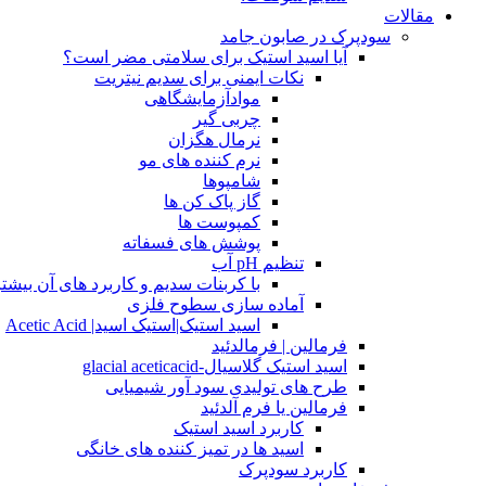
مقالات
سودپرک در صابون جامد
آیا اسید استیک برای سلامتی مضر است؟
نکات ایمنی برای سدیم نیتریت
موادآزمایشگاهی
چربی گیر
نرمال هگزان
نرم کننده های مو
شامپوها
گاز پاک کن ها
کمپوست ها
پوشش های فسفاته
تنظیم pH آب
با کربنات سدیم و کاربرد های آن بیشتر
آماده سازی سطوح فلزی
اسید استیک|استیک اسید| Acetic Acid
فرمالین | فرمالدئید
اسید استیک گلاسیال-glacial aceticacid
طرح های تولیدی سود آور شیمیایی
فرمالین یا فرم آلدئید
کاربرد اسید استیک
اسید ها در تمیز کننده های خانگی
کاربرد سودپرک