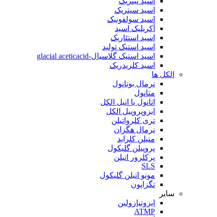
اسید نیتریک
اسید سیتریک
اسید سولفونیک
آکریلیک اسید
اسید استئاریک
اسید استیک تولید
اسید استیک گلاسیال-glacial aceticacid
اسید کلریدریک
الکل ها
نرمال بوتانول
متانول
اتانول یا اتیل الکل
ایزوپروپیل الکل
تری کلرواتیلن
نرمال هگزان
متیلن کلراید
پروپیلن گلیکول
پرکلرور اتیلن
SLS
مونو اتیلن گلیکول
تگزاپون
سایر
ایزوتیازولین
ATMP