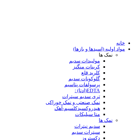
خانه
مواد اولیه (اسیدها و بازها)
نمک ها
مولیبدات سدیم
کربنات منگنز
کلرید قلع
گلوکونات سدیم
پرسولفات پتاسیم
EDTA(ادتا) :
تری سدیم سیترات
نمک صنعتی و نمک خوراکی
هیدروکسیدکلسیم-آهک
متا سیلیکات
نمک ها
سدیم نیترات
سیترات سدیم
دکستروز