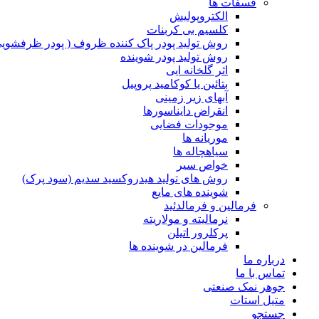
فسفات ها
الکتروپولیش
کلسیم بی کربنات
روش تولید پودر پاک کننده ظروف ( پودر ظرفشویی
روش تولید پودر شوینده
اثر گلخانه ایی
بتائین یا کوکامید پروپیل
آبهای زیر زمینی
انقراض دایناسورها
موجودات فضایی
موریانه ها
سیاهچاله ها
خواص سیر
روش های تولید هیدروکسید سدیم (سود پرک)
شوینده های مایع
فرمالین و فرمالدئید
نرمالیته و مولاریته
پرکلرور اتیلن
فرمالین در شوینده ها
درباره ما
تماس با ما
جوهر نمک صنعتی
متیل استات
جستجو