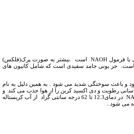
ر به صورت پرک
(فلکس)
ه است. جز یونی جامد سفیدی است که شامل کاتیون های
د و باعث سوختگی شدید می شود . به همین دلیل به نام
آسانی رطوبت و دی اکسید کربن را از هوا جذب می کند و
یک سری هیدراتها را به فرم NaOH-nH2O تشکیل می دهد. کریستال های هیدروژن مونوهیدرات آن به فرم NAOH,H2O در دمای12.3 تا 62 درجه سانتی گراد از آب کریستاله