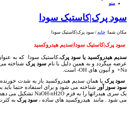
منو
سود پرک|کاستیک سودا
مکان شما:
خانه
/
سود پرک|کاستیک سودا
سود پرک|کاستیک سودا|سدیم هیدروکسید
سدیم هیدروکسید یا سود پرک
،کاستیک سودا که به عنوان قلیا ش
عرضه میگردد و به همین دلیل با نام
سود پرک
شناخته می 
Na+ و آنیون های OH- است.
سود پرک
یا همان سدیم هیدروکسید باز به شدت خورنده 
سود سوز آور
شناخته می شود و برای استفاده حتما باید 
می شود . مانند هیدروکسید های ساده ،
سود پرک
به کثرت در