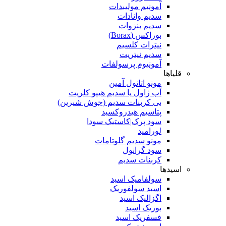
آمونیم مولیبدات
سدیم وانادات
سدیم بنزوات
بوراکس (Borax)
نیترات کلسیم
سدیم نیتریت
آمونیوم پرسولفات
قلیاها
مونو اتانول آمین
آب ژاول یا سدیم هیپو کلریت
بی کربنات سدیم (جوش شیرین)
پتاسیم هیدروکسید
سود پرک|کاستیک سودا
لورامید
مونو سدیم گلوتامات
سود گرانول
کربنات سدیم
اسیدها
سولفامیک اسید
اسید سولفوریک
اگزالیک اسید
بوریک اسید
فسفریک اسید