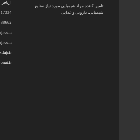
آریافر
تامین کننده مواد شیمیایی مورد نیاز صنایع
شیمیایی، دارویی و غذایی
217334
488662
ajr.com
ajr.com
tfajr.ir
onat.ir