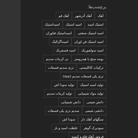
برچسب‌ها
آهک
آهک آذرشهر
آهک قم
استیک اسید
اسید استیک
اسیداستیک
اسید استیک صنعتی
اسیداستیک فناوران
اسید استیک فن اوران
اسیداگزالیک
اسید سولفوریک
اسید فسفریک
بومه سنج یا هیدرومتر
بی کربنات سدیم
ترکیبات کاتالیستی
تری سدیم فسفات
تری پلی فسفات سدیم (stpp)
تولید اسید استیک
تولید سودا اش
تولید مواد شیمیایی
تولید کربنات سدیم
دانش شیمی
دانش شیمیایی
دانشی شیمی
سدیم تری پلی فسفات
سنگهای آهک دار
سودا اش
سودپرک گوهر
غلظت اسید و باز
فروش آهک فله و کیسه