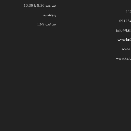
ساعت 8:30 تا 16:30
44
پنجشنبه
09125
ساعت 9-13
info@ktf
www.ktf
www.k
www.karb