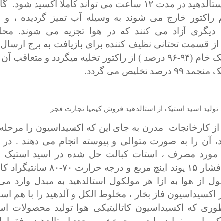
کیلوگرم استالدهید در مدت ۱۲ ساعت می تواند کاملا اکسید شو
راکتور خارج می شوند به وسیله آب تمیز گردیده ، و ن
دیگری آزاد می کنند که در هوا تجزیه می شوند. محل
 از قسمت تحتانی نظیف کننده برای بازیافت به برج ارسال
اسید استیک خام (۹۴-۹۶ درصد ) از راکتور تخلیه میگردد و متعاق
درصد تخلیص می گردد.
ز کارخانجات مدرن به جای این که اکسیداسیون را مرحله 
د، آن را به صورت متوالی و پیوسته انجام می دهند . در 
 مورد مصرف ، استات کبالت حل شده در اسید استیک م
راکتور در فشار ۱۵ پوند اینچ مربع و درجه حر
ریبا ۴ مول از هوا به ازا هر مولکول استالدهید به مبدل وارد م
اکسیداسیون فاز بخار ، مخلوط الکل و آلدهید را با هم اس
طوری که اکسیداسیون کاتالیتیکی هوا تولید محصولات است
ک را می نماید. با دوره چرخشی مجدد استالدهید ، فقط ا