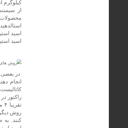
از سیستم 
محصولات 
استالدهید
اسید استیک منجمد ۹۹ 
در بعضی ا
انجام دهن
کاتالیست
تق
روش دیگر 
کنند. به 
اسید استی