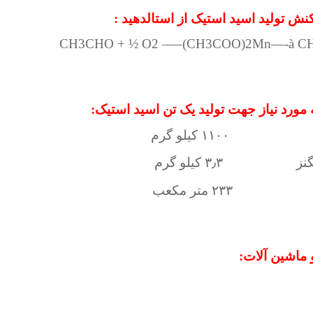
نش تولید اسید استیک از استالدهید :
CH3CHO + ½ O2 —–(CH3COO)2Mn—-à C
 مورد نیاز جهت تولید یک تن اسید استیک:
 ۱۱۰۰ کیلو گرم
نز ۳٫۳ کیلو گرم
 متر مکعب
 ماشین آلات: