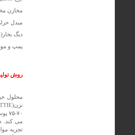
مخازن مخل
مبدل حرار
دیگ بخار(ب
پمپ و موت
روش تولید