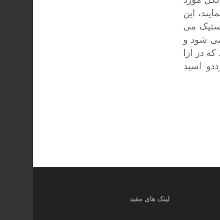
یند، این
استیک می
می شود و
ه دز ازا
ی گرددو اسید
لینک های مفید