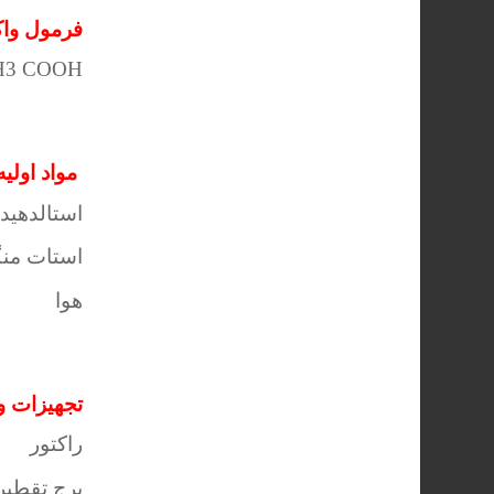
فرمول واک
H3 COOH
مواد اولیه
استالدهید
استات منگ
هوا ۲۳۳
تجهیزات و
راکتور
برج تقطیر