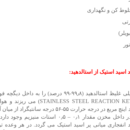
وط کن و نگهداری
تی
ویلر)
ور
 اسید استیک از استالدهید:
محلول خیلی غلیظ استالدهید (۹۹٫۸-۹۹ درصد) را به داخل
نزن(STAINLESS STEEL REACTION KETTIE) می
۷۰-۷۵ پوند اینچ مربع در درجه حرارت ۵۵-۵۶ درجه سانتیگ
می کند. در داخل مخزن مقدار ۰٫۱ – ۰٫۵ استات منیزیم