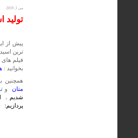
می 1, 2019
تولید ا
پیش از ای
ترین اسید
فیلم های 
بخوانید :
ه
همچنین با ۲ روش تولید اسید استی
متان
و
ت
شدیم . ا
پردازیم: