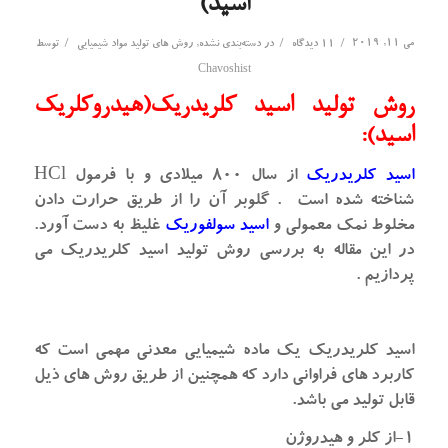
اسید)
می 11, 2019
/
/
/
11 دیدگاه
در
دسته‌بندی نشده
,
روش های تولید مواد شیمیایی
توسط
Chavoshist
روش تولید اسید کلریدریک(هیدروکلریک
اسید):
اسید کلریدریک
از سال ۸۰۰ میلادی و با فرمول HCl
شناخته شده است . گلوبر آن را از طریق حرارت دادن
مخلوط نمک معمولی و
اسید سولفوریک
غلیظ به دست آورد.
در این مقاله به بررسی روش تولید اسید کلریدریک می
پردازیم .
اسید کلریدریک یک ماده شیمیایی معدنی مهمی است که
کاربرد های فراوانی دارد که همچنین از طریق روش های ذیل
قابل تولید می باشد.
۱-از کلر و هیدروژن