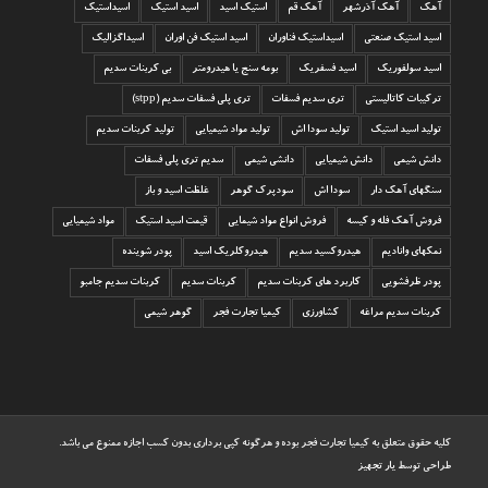
آهک
آهک آذرشهر
آهک قم
استیک اسید
اسید استیک
اسیداستیک
اسید استیک صنعتی
اسیداستیک فناوران
اسید استیک فن اوران
اسیداگزالیک
اسید سولفوریک
اسید فسفریک
بومه سنج یا هیدرومتر
بی کربنات سدیم
ترکیبات کاتالیستی
تری سدیم فسفات
تری پلی فسفات سدیم (stpp)
تولید اسید استیک
تولید سودا اش
تولید مواد شیمیایی
تولید کربنات سدیم
دانش شیمی
دانش شیمیایی
دانشی شیمی
سدیم تری پلی فسفات
سنگهای آهک دار
سودا اش
سودپرک گوهر
غلظت اسید و باز
فروش آهک فله و کیسه
فروش انواع مواد شیمایی
قیمت اسید استیک
مواد شیمیایی
نمکهای وانادیم
هیدروکسید سدیم
هیدروکلریک اسید
پودر شوینده
پودر ظرفشویی
کاربرد های کربنات سدیم
کربنات سدیم
کربنات سدیم جامبو
کربنات سدیم مراغه
کشاورزی
کیمیا تجارت فجر
گوهر شیمی
کلیه حقوق متعلق به کیمیا تجارت فجر بوده و هرگونه کپی برداری بدون کسب اجازه ممنوع می باشد.
طراحی توسط
یار تجهیز