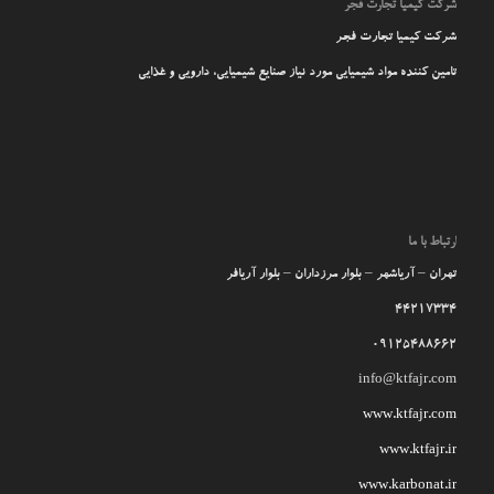
شرکت کیمیا تجارت فجر
شرکت کیمیا تجارت فجر
تامین کننده مواد شیمیایی مورد نیاز صنایع شیمیایی، دارویی و غذایی
ارتباط با ما
تهران – آریاشهر – بلوار مرزداران – بلوار آریافر
44217334
09125488662
info@ktfajr.com
www.ktfajr.com
www.ktfajr.ir
www.karbonat.ir