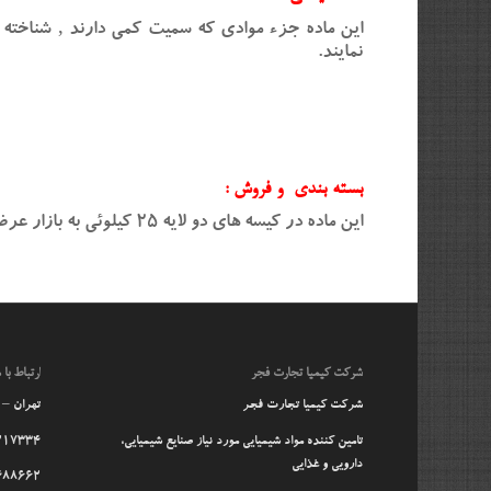
این ماده جزء موادی که سمیت کمی دارند ‚ شناخته ش
نمایند.
بسته بندی و فروش :
این ماده در کیسه های دو لایه 25 کیلوئی به بازار عرضه می شود .در صورت نیاز به خرید ویا مشاوره با کارشناسان
شرکت کیمیا تجارت فجر
ارتباط با م
شرکت کیمیا تجارت فجر
تهران – آ
تامین کننده مواد شیمیایی مورد نیاز صنایع شیمیایی،
217334
دارویی و غذایی
488662