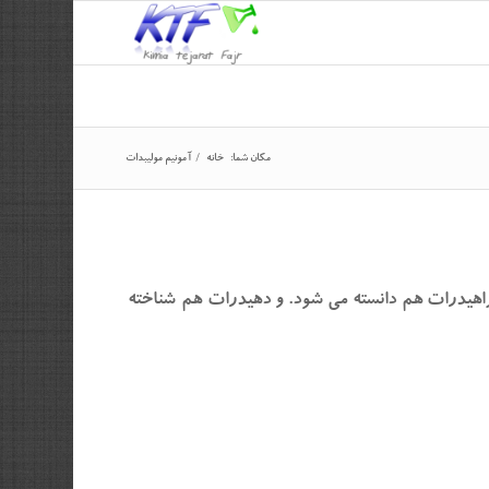
مکان شما:
خانه
/
آمونیم مولیبدات
ترکیب شیمیائی Mo7O24(NH4)6است که به طور عمومی تتراهیدرات هم دانسته می شود. و دهیدرات هم شناخته