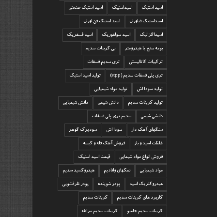
اسید استیک
اسیداستیک
اسید استیک صنعتی
اسیداستیک فناوران
اسید استیک فن اوران
اسیداگزالیک
اسید سولفوریک
اسید فسفریک
بومه سنج یا هیدرومتر
بی کربنات سدیم
ترکیبات کاتالیستی
تری سدیم فسفات
تری پلی فسفات سدیم (stpp)
تولید اسید استیک
تولید سودا اش
تولید مواد شیمیایی
تولید کربنات سدیم
دانش شیمی
دانش شیمیایی
دانشی شیمی
سدیم تری پلی فسفات
سنگهای آهک دار
سودا اش
سودپرک گوهر
غلظت اسید و باز
فروش آهک فله و کیسه
فروش انواع مواد شیمایی
قیمت اسید استیک
مواد شیمیایی
نمکهای وانادیم
هیدروکسید سدیم
هیدروکلریک اسید
پودر شوینده
پودر ظرفشویی
کاربرد های کربنات سدیم
کربنات سدیم
کربنات سدیم جامبو
کربنات سدیم مراغه