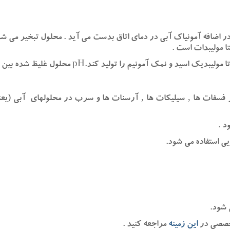
 در اضافه آمونیاک آبی در دمای اتاق بدست می آید . محلول تبخیر می شو
 مولیبدات است .
و نمک آمونیم را تولید کند.pH محلول غلیظ شده بین 5و 6است.
ر فسفات ها ‚ سیلیکات ها ‚ آرسنات ها و سرب در محلولهای آبی (یعن
د .
یی استفاده می شود.
 شود.
تخصصی در
این زمینه
مراجعه کنید .