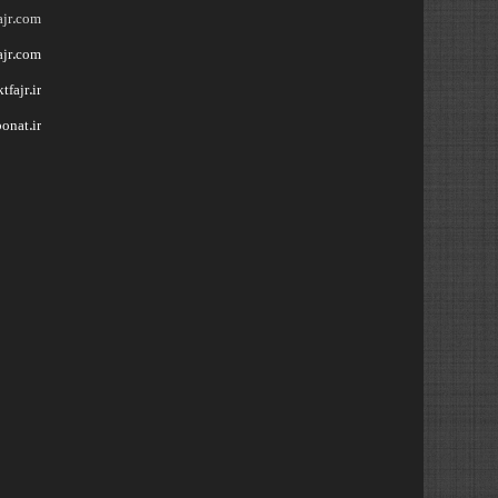
ajr.com
ajr.com
fajr.ir
onat.ir