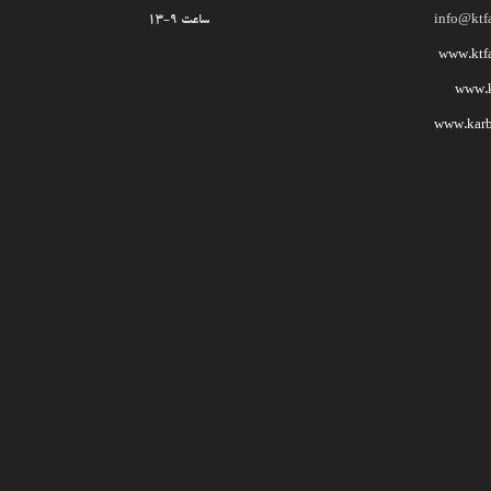
info@ktf
ساعت 9-13
www.ktf
www.kt
www.karb