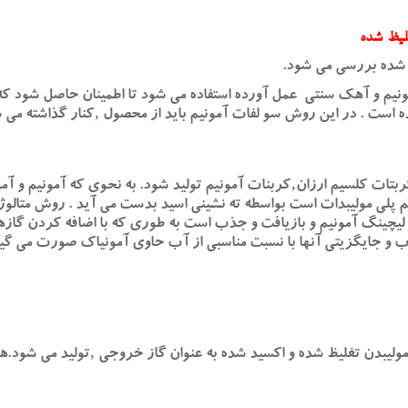
غلیظ شده
ظ شده بررسی می شود.
le)که محلول کربنات آمونیم و آهک سنتی عمل آورده استفاده می شود تا اطمینان حاص
ه است . در این روش سو لفات آمونیم باید از محصول ‚کنار گذاشته می 
تات کلسیم ارزان‚کربنات آمونیم تولید شود. به نحوی که آمونیم و آمو
م پلی مولیبدات است بواسطه ته نشینی اسید بدست می آید . روش متالوژ
 جایگزیتی آنها با نسبت مناسبی از آب حاوی آمونیاک صورت می گیرد .
رشته کردن مولیبدن تغلیظ شده و اکسید شده به عنوان گاز خروجی ‚تولید می ش