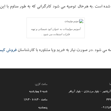
ده است .به هرحال توصیه می شود کارگرانی که به طور مداوم با این م
آمونیم مولیبدات به عنوان کود شیمیائی و تهیه
فلزات استفاده می شود .
فروش کیمی
ا
ساعت کاری:
ریاشهر – بلوار مرزداران – بلوار آریافر
شنبه تا چهارشنبه
44
ساعت 8:30 تا 16:30
09125
پنجشنبه