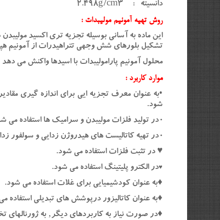
دانسیته : 2.498g/cm3
روش تهیه آمونیم مولیبدات :
این ماده به آسانی بوسیله تجزیه تری اکسید مولیبدن
تشکیل بلورهای شش وجهی تتراهیدرات از آمونیم هپتا
محلول آمونیم پارامولیبدات با اسیدها واکنش می دهد تا مولیبدیک اسید 
موارد کاربرد :
•به عنوان معرف تجزیه ایی برای اندازه گیری مقادی
شود.
در تولید فلزات مولیبدن و سرامیک ها استفاده می شو
•
در تهیه کاتالیست های هیدروژن زدایی و سولفور زدا
•
♥ در تثبت فلزات استفاده می شود.
در الکترو پلیتینگ استفاده می شود.
♥
♦به عنوان کودشیمیایی برای غلات استفاده می شود.
♦به عنوان کاتالیزور درپوشش های تبدیلی استفاده می
♦در صورت نیاز به کاربردهای دیگر‚ به ژورنالهای 