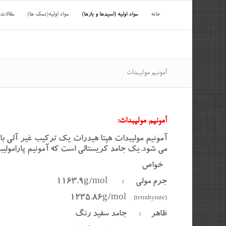
خانه
مواد اولیه (اسیدها و بازها)
مواد اولیه(نمک ها)
مقالات
آمونیم مولیبدات
آمونیم مولیبدات:
می شود.یک جامد کریستالی است که آمونیم پارامولیبدا
خواص
جرم مولی : 1163.9g/mol
1235.86g/mol
(tetrahyrate)
ظاهر : جامد سفید رنگ