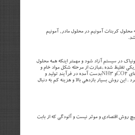
ل شود که محلول کربنات آمونیم در محلول مادر‚ آمونیم
شد.
نیاک در سیستم آزاد شود و مهمتر اینکه همه محلول
یکی تغلیظ شده ,عبازت از مرحله شکل مواد خام و
برشته کردن مواد اکسید کننده ,عملیات تخلیص تمک لیچینگ آمونیم و بازیافت و جذب است به طوری که با اضافه کردن گازهای CO2و NH3بدست آمده در فرآیند تولید و
 این روش بسیار بازدهی بالا و هزینه کم به دنبال
ود.هیچ روش اقتصادی و موثر نیست و آلودگی که از بابت