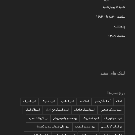
شنبه تا چهارشنبه
ساعت 8:30 تا 16:30
پنجشنبه
ساعت 9-13
لینک های مفید
برچسب‌ها
آهک
آهک آذرشهر
آهک قم
استیک اسید
اسید استیک
اسیداستیک
اسید استیک صنعتی
اسیداستیک فناوران
اسید استیک فن اوران
اسیداگزالیک
اسید سولفوریک
اسید فسفریک
بومه سنج یا هیدرومتر
بی کربنات سدیم
ترکیبات کاتالیستی
تری سدیم فسفات
تری پلی فسفات سدیم (stpp)