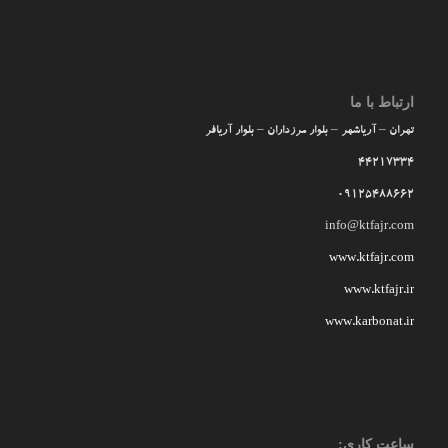
ارتباط با ما
تهران – آریاشهر – بلوار مرزداران – بلوار آریافر
44217334
09125488662
info@ktfajr.com
www.ktfajr.com
www.ktfajr.ir
www.karbonat.ir
ساعت کاری: