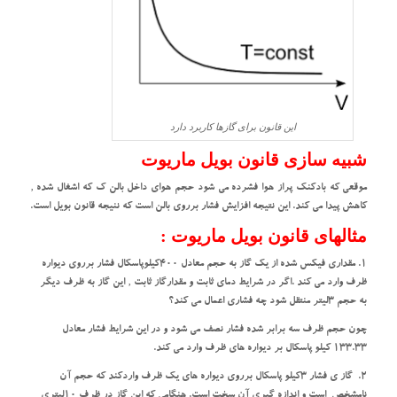
این قانون برای گازها کاربرد دارد
شبیه سازی قانون بویل ماریوت
موقعی که بادکنک پراز هوا فشرده می شود حجم هوای داخل بالن ک که اشغال شده ‚
کاهش پیدا می کند. این نتیجه افزایش فشار برروی بالن است که ننیجه قانون بویل است.
مثالهای قانون بویل ماریوت :
1. مقداری فیکس شده از یک گاز به حجم معادل 400کیلوپاسکال فشار برروی دیواره
ظرف وارد می کند .اگر در شرایط دمای ثابت و مقدارگاز ثابت ‚ این گاز به ظرف دیگر
به حجم 3لیتر منتقل شود چه فشاری اعمال می کند؟
چون حجم ظرف سه برابر شده فشار نصف می شود و در این شرایط فشار معادل
133.33 کیلو پاسکال بر دیواره های ظرف وارد می کند.
2. گاز ی فشار 3کیلو پاسکال برروی دیواره های یک ظرف واردکند که حجم آن
نامشخص است و اندازه گیری آن سخت است. هنگامی که این گاز در ظرف 10لیتری