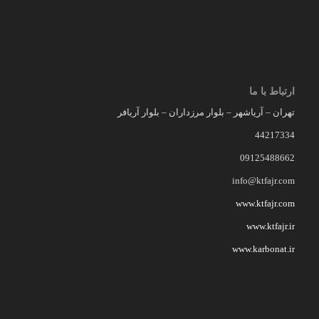
ارتباط با ما
تهران – آریاشهر – بلوار مرزداران – بلوار آریافر
44217334
09125488662
info@ktfajr.com
www.ktfajr.com
www.ktfajr.ir
www.karbonat.ir