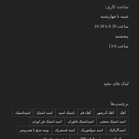
ساعت کاری:
شنبه تا چهارشنبه
ساعت 8:30 تا 16:30
پنجشنبه
ساعت 9-13
لینک های مفید
برچسب‌ها
آهک
آهک آذرشهر
آهک قم
استیک اسید
اسید استیک
اسیداستیک
اسید استیک صنعتی
اسیداستیک فناوران
اسید استیک فن اوران
اسیداگزالیک
اسید سولفوریک
اسید فسفریک
بومه سنج یا هیدرومتر
بی کربنات سدیم
ترکیبات کاتالیستی
تری سدیم فسفات