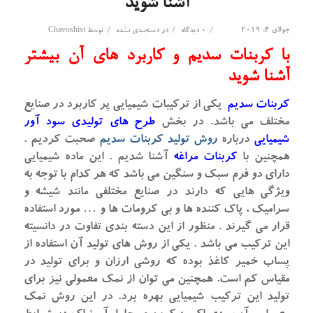
آشنا شوید
جولای 4, 2019
/
/
/
0 دیدگاه
در
دسته‌بندی نشده
توسط
Chavoshist
با کربنات سدیم و کاربرد های آن بیشتر
آشنا شوید
کربنات سدیم
یکی از ترکیبات شیمیایی پر کاربرد در صنایع
مختلف می باشد. در بخش
طرح های تولیدی سود آور
شیمیایی
درباره
روش تولید کربنات سدیم
صحبت کردیم .
همچنین با
کربنات مراغه
آشنا شدیم . این ماده شیمیایی
دارای دو فرم سبک و سنگین می باشد که هر کدام با توجه به
ویژگی هایی که دارند در صنایع مختلفی مانند شیشه و
سرامیک ، پاک کننده ها و بی کرومات ها و … مورد استفاده
قرار می گیرند . منظور از این دسته بندی تفاوت در دانسیته
این ترکیب می باشد . یکی از روش های تولید آن استفاده از
پساب خمیر کاغذ بوده که روشی ارزان و برای تولید در
مقیاس کم است. همچنین می توان از نمک معمولی نیز برای
تولید این ترکیب شیمیایی بهره برد. در این روش نمک