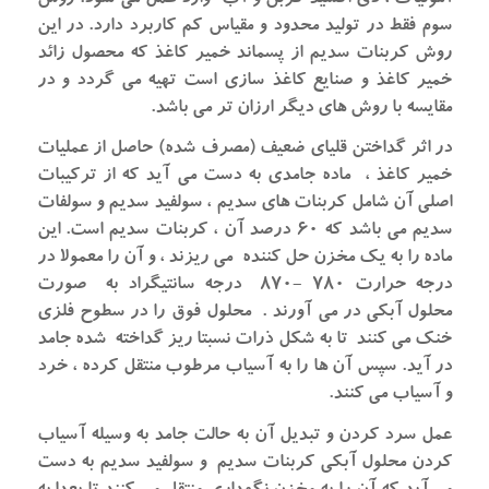
سوم فقط در تولید محدود و مقیاس کم کاربرد دارد. در این
روش کربنات سدیم از پسماند خمیر کاغذ که محصول زائد
خمیر کاغذ و صنایع کاغذ سازی است تهیه می گردد و در
مقایسه با روش های دیگر ارزان تر می باشد.
در اثر گداختن قلیای ضعیف (مصرف شده) حاصل از عملیات
خمیر کاغذ ، ماده جامدی به دست می آید که از ترکیبات
اصلی آن شامل کربنات های سدیم ، سولفید سدیم و سولفات
سدیم می باشد که ۶۰ درصد آن ، کربنات سدیم است. این
ماده را به یک مخزن حل کننده می ریزند ، و آن را معمولا در
درجه حرارت ۷۸۰ -۸۷۰ درجه سانتیگراد به صورت
محلول آبکی در می آورند . محلول فوق را در سطوح فلزی
خنک می کنند تا به شکل ذرات نسبتا ریز گداخته شده جامد
در آید. سپس آن ها را به آسیاب مرطوب منتقل کرده ، خرد
و آسیاب می کنند.
عمل سرد کردن و تبدیل آن به حالت جامد به وسیله آسیاب
کردن محلول آبکی کربنات سدیم و سولفید سدیم به دست