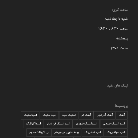
ساعت کاری:
شنبه تا چهارشنبه
ساعت 8:30 تا 16:30
پنجشنبه
ساعت 9-13
لینک های مفید
برچسب‌ها
آهک
آهک آذرشهر
آهک قم
استیک اسید
اسید استیک
اسیداستیک
اسید استیک صنعتی
اسیداستیک فناوران
اسید استیک فن اوران
اسیداگزالیک
اسید سولفوریک
اسید فسفریک
بومه سنج یا هیدرومتر
بی کربنات سدیم