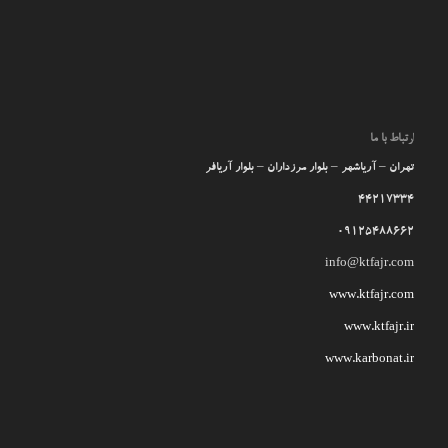
ارتباط با ما
تهران – آریاشهر – بلوار مرزداران – بلوار آریافر
44217334
09125488662
info@ktfajr.com
www.ktfajr.com
www.ktfajr.ir
www.karbonat.ir