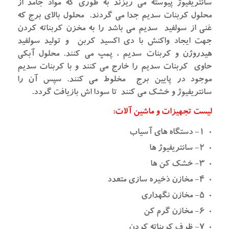
سانتریفیوژ پیوسته می ریزند به طوری که مواد جامد از
محلول کربنات سدیم جدا می گردند. محلول بالای برج که
غنی از سولفید سدیم می باشد را به مخزن کربناته کردن
جهت ایجاد واکنش با دی اکسید کربن و تولید سولفید
هیدروژن و کربنات سدیم ، پمپ می کنند. محلول آبکی
حاوی کربنات سدیم را خارج می کنند و با کربنات سدیم
موجود در پایین برج مخلوط می کنند. سپس آن را
سانتریفیوژ و خشک می کنند تا سودا اش بازیافت گردد.
لیست تجهیزات و ماشین آلات:
۱- دستگاه های آسیاب
۲- سانتریفیوژ ها
۳- خشک کن ها
۴- مخازن ذخیره سازی متعدد
۵- مخازن نگهداری
۶- مخازن گرم کن
۷- ظرف کربناته کردن