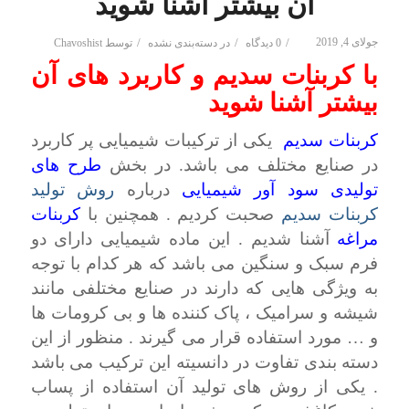
آن بیشتر آشنا شوید
جولای 4, 2019
/
/
/
0 دیدگاه
در
دسته‌بندی نشده
توسط
Chavoshist
با کربنات سدیم و کاربرد های آن
بیشتر آشنا شوید
کربنات سدیم
یکی از ترکیبات شیمیایی پر کاربرد
در صنایع مختلف می باشد. در بخش
طرح های
تولیدی سود آور شیمیایی
درباره
روش تولید
کربنات سدیم
صحبت کردیم . همچنین با
کربنات
مراغه
آشنا شدیم . این ماده شیمیایی دارای دو
فرم سبک و سنگین می باشد که هر کدام با توجه
به ویژگی هایی که دارند در صنایع مختلفی مانند
شیشه و سرامیک ، پاک کننده ها و بی کرومات ها
و … مورد استفاده قرار می گیرند . منظور از این
دسته بندی تفاوت در دانسیته این ترکیب می باشد
. یکی از روش های تولید آن استفاده از پساب