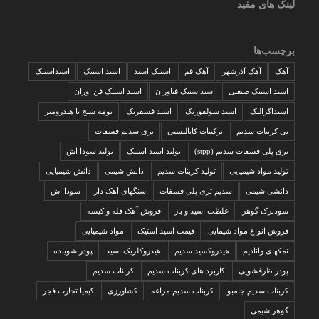
لینک های مفید
برچسب‌ها
آهک
آهک آذرشهر
آهک قم
استیک اسید
اسید استیک
اسیداستیک
اسید استیک صنعتی
اسیداستیک فناوران
اسید استیک فن اوران
اسیداگزالیک
اسید سولفوریک
اسید فسفریک
بومه سنج یا هیدرومتر
بی کربنات سدیم
ترکیبات کاتالیستی
تری سدیم فسفات
تری پلی فسفات سدیم (stpp)
تولید اسید استیک
تولید سودا اش
تولید مواد شیمیایی
تولید کربنات سدیم
دانش شیمی
دانش شیمیایی
دانشی شیمی
سدیم تری پلی فسفات
سنگهای آهک دار
سودا اش
سودپرک گوهر
غلظت اسید و باز
فروش آهک فله و کیسه
فروش انواع مواد شیمایی
قیمت اسید استیک
مواد شیمیایی
نمکهای وانادیم
هیدروکسید سدیم
هیدروکلریک اسید
پودر شوینده
پودر ظرفشویی
کاربرد های کربنات سدیم
کربنات سدیم
کربنات سدیم جامبو
کربنات سدیم مراغه
کشاورزی
کیمیا تجارت فجر
گوهر شیمی