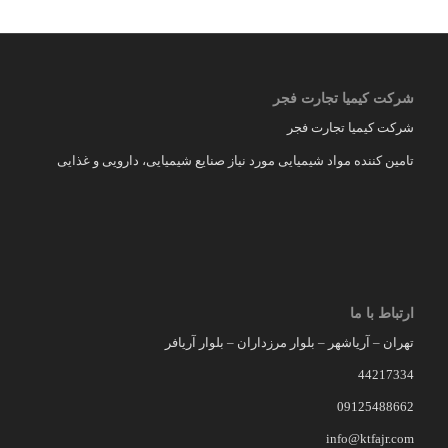
شرکت کیمیا تجارت فجر
شرکت کیمیا تجارت فجر
تامین کننده مواد شیمیایی مورد نیاز صنایع شیمیایی، دارویی و غذایی
ارتباط با ما
تهران – آریاشهر – بلوار مرزداران – بلوار آریافر
44217334
09125488662
info@ktfajr.com