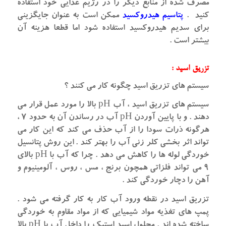
مصرف شده از منابع دیگر را در رژیم غذایی خود استفاده
کنید .
پتاسیم هیدروکسید
ممکن است به عنوان جایگزینی
برای سدیم هیدروکسید استفاده شود اما قطعا هزینه آن
بیشتر است .
تزریق اسید :
سیستم های تزریق اسید چگونه کار می کنند ؟
سیستم های تزریق اسید ، آب pH بالا را مورد عمل قرار می
دهند . و با پایین آوردن pH آب در رساندن آن به حدود ۷ ،
هرگونه ذرات سودا را از آب حذف می کند که این کار می
تواند اثر بخشی کلر زنی آب را بهتر کند . این روش پتانسیل
خوردگی لوله ها را کاهش می دهد . چرا که آب با pH بالای
۹ می تواند فلزاتی همچون برنج ، مس ، روس ، آلومینیوم و
آهن را دچار خوردگی کند .
تزریق اسید در نقطه ورود آب کار به کار گرفته می شود .
پمپ های تغذیه مواد شیمیایی که از مواد مقاوم به خوردگی
ساخته شده اند . محلول اسید استیک را داخل آب با pH بالا