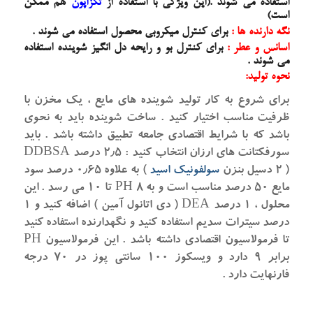
استفاده می شوند .(این ویژگی با استفاده از
تگزاپون
هم ممکن
است)
نگه دارنده ها :
برای کنترل میکروبی محصول استفاده می شوند .
اسانس و عطر :
برای کنترل بو و رایحه دل انگیز شوینده استفاده
می شوند .
نحوه تولید:
برای شروع به کار تولید شوینده های مایع ، یک مخزن با
ظرفیت مناسب اختیار کنید . ساخت شوینده باید به نحوی
باشد که با شرایط اقتصادی جامعه تطبیق داشته باشد . باید
سورفکتانت های ارزان انتخاب کنید : ۲٫۵ درصد DDBSA
( 2 دسیل بنزن
سولفونیک اسید
) به علاوه ۰٫۶۵ درصد سود
مایع ۵۰ درصد مناسب است و به PH 8 تا ۱۰ می رسد . این
محلول ، ۱ درصد DEA ( دی اتانول آمین ) اضافه کنید و ۱
درصد سیترات سدیم استفاده کنید و نگهدارنده استفاده کنید
تا فرمولاسیون اقتصادی داشته باشد . این فرمولاسیون PH
برابر ۹ دارد و ویسکوز ۱۰۰ سانتی پوز در ۷۰ درجه
فارنهایت دارد .