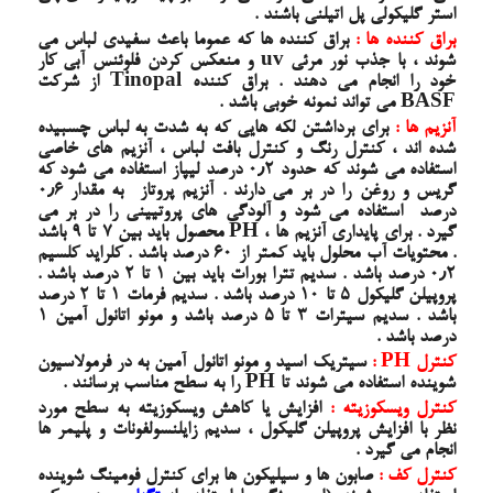
استر گلیکولی پل اتیلنی باشند .
براق کننده ها :
براق کننده ها که عموما باعث سفیدی لباس می
شوند ، با جذب نور مرئی uv و منعکس کردن فلوئنس آبی کار
خود را انجام می دهند . براق کننده Tinopal از شرکت
BASF می تواند نمونه خوبی باشد .
آنزیم ها :
برای برداشتن لکه هایی که به شدت به لباس چسبیده
شده اند ، کنترل رنگ و کنترل بافت لباس ، آنزیم های خاصی
استفاده می شوند که حدود ۰٫۲ درصد لیپاز استفاده می شود که
گریس و روغن را در بر می دارند . آنزیم پروتاز به مقدار ۰٫۶
درصد استفاده می شود و آلودگی های پروتیینی را در بر می
گیرد . برای پایداری آنزیم ها ، PH محصول باید بین ۷ تا ۹ باشد
. محتویات آب محلول باید کمتر از ۶۰ درصد باشد . کلراید کلسیم
۰٫۲ درصد باشد . سدیم تترا بورات باید بین ۱ تا ۲ درصد باشد .
پروپیلن گلیکول
۵ تا ۱۰ درصد باشد . سدیم فرمات ۱ تا ۲ درصد
باشد .
سدیم سیترات
۳ تا ۵ درصد باشد و مونو اتانول آمین ۱
درصد باشد .
کنترل PH :
سیتریک اسید
و مونو اتانول آمین به در فرمولاسیون
شوینده استفاده می شوند تا PH را به سطح مناسب برسانند .
کنترل ویسکوزیته :
افزایش یا کاهش ویسکوزیته به سطح مورد
نظر با افزایش
پروپیلن گلیکول
، سدیم زایلنسولفونات و پلیمر ها
انجام می گیرد .
کنترل کف :
صابون ها و سیلیکون ها برای کنترل فومینگ شوینده