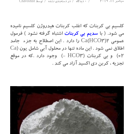
سپتامبر 11, 2019
/
/
/
0 دیدگاه
در
دسته‌بندی نشده
توسط
Chavoshist
کلسیم بی کربنات که اغلب کربنات هیدروژن کلسیم نامیده
می شود. ( با
سدیم بی کربنات
اشتباه گرفته نشود ) فرمول
عمومی Ca(HCO3)2 را دارد . این اصطلاح به جزء جامد
اطلاق نمی شود . این ماده تنها در محلول آبی شامل یون (Ca
2+) و بی کربنات (HCO3 -) وجود دارد .که در موقع
تجزیه ، کربن دی اکسید آزاد می کند .