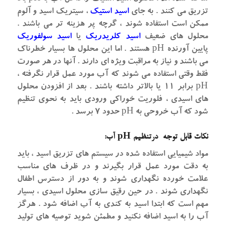
تزریق می کنند . به جای
اسید استیک
، سیتریک اسید و آلوم
ممکن است استفاده شوند ، گرچه پر هزینه تر می باشند .
محلول های ضعیف
اسید کلریدریک
یا
اسید سولفوریک
پایین آورنده pH هستند . اما این محلول ها بسیار خطرناک
می باشند و نیاز به مراقبت ویژه ای دارند . آنها در هر صورت
فقط وقتی استفاده می شوند که آب مورد عمل قرار نگرفته ،
pH برابر ۱۱ یا بالاتر داشته باشند . بعد از افزودن محلول
های اسیدی ، فلوریت خوراکی ورودی باید به نحوی تنظیم
شود که آب خروحی به pH حدود ۷ برسد .
نکات قابل توجه درتنظیم pH آب:
مواد شیمیایی استفاده شده در سیستم های تزریق اسید ، باید
به دقت مورد عمل قرار بگیرند و در ظرف های مناسب
علامت خورده نگهداری شوند و به دور از دسترس اطفال
نگهداری شوند . در حین رقیق سازی محلول اسیدی ، بسیار
مهم است که ابتدا اسید به کندی به آب اضافه شود . هرگز
آب را به اسید اضافه نکنید و مطمئن شوید توصیه های تولید