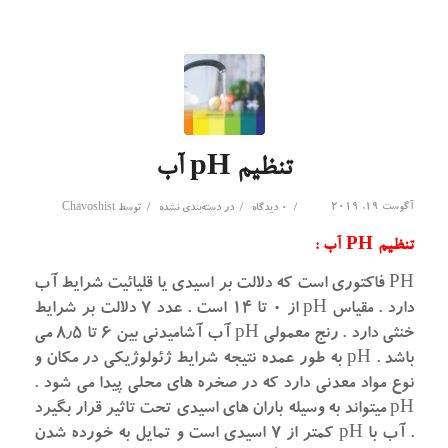
تنظیم pH آب
آگوست 19, 2019
/
/
/
0 دیدگاه
در
دسته‌بندی نشده
توسط
Chavoshist
تنظیم PH آب :
PH فاکتوری است که دلالت بر اسیدی یا قلیائیت شرایط آب
دارد . مقیاس pH از ۰ تا ۱۴ است . عدد ۷ دلالت بر شرایط
خنثی دارد . رنج معمولی pH آب آشامیدنی بین ۶ تا ۸٫۵ می
باشد . pH به طور عمده نتیجه شرایط ژئولوژیکی در مکان و
نوع مواد معدنی دارد که در صخره های محلی پیدا می شود .
pH میتواند به وسیله باران های اسیدی تحت تاثیر قرار بگیرد
. آب با pH کمتر از ۷ اسیدی است و تمایل به خورده شدن