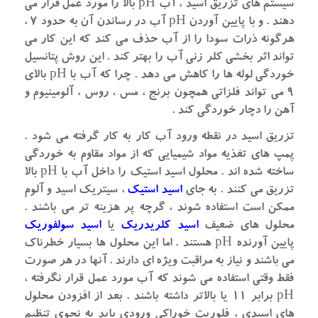
سیستم های تزریق اسید ، آب pH بالا را مورد عمل قرار می
دهند . و با پایین آوردن pH آب در رساندن آن به حدود ۷ ،
هرگونه ذرات سودا را از آب حذف می کند که این کار می
تواند اثر بخشی کلر زنی آب را بهتر کند . این روش پتانسیل
خوردگی لوله ها را کاهش می دهد . چرا که آب با pH بالای
۹ می تواند فلزاتی همچون برنج ، مس ، روس ، آلومینیوم و
آهن را دچار خوردگی کند .
تزریق اسید در نقطه ورود آب کار به کار گرفته می شود .
پمپ های تغذیه مواد شیمیایی که از مواد مقاوم به خوردگی
ساخته شده اند . محلول اسید استیک را داخل آب با pH بالا
تزریق می کنند . به جای
اسید استیک
، سیتریک اسید و آلوم
ممکن است استفاده شوند ، گرچه پر هزینه تر می باشند .
محلول های ضعیف
اسید کلریدریک
یا
اسید سولفوریک
پایین آورنده pH هستند . اما این محلول ها بسیار خطرناک
می باشند و نیاز به مراقبت ویژه ای دارند . آنها در هر صورت
فقط وقتی استفاده می شوند که آب مورد عمل قرار نگرفته ،
pH برابر ۱۱ یا بالاتر داشته باشند . بعد از افزودن محلول
های اسیدی ، فلوریت خوراکی ورودی باید به نحوی تنظیم