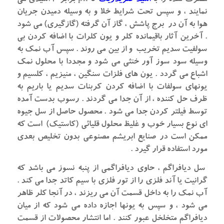
مصرف شده را با
اسید کلریدریک
تا ph برابر ۳ اسیدی می
نمایند ، و سپس تحت شرایط خلا و به وسیله دمیدن جریان
هوا به آن در برج پاشش ، گاز آن گرفته (گازگیری) می شود
. آخرین آثار باقیمانده کلر و یون کلرات با اضافه کردن بی
سولفیت سدیم تخریب و از بین می روند . سپس آب نمک به
وسیله سود سوز آور خنثی می شود و مجددا با محلول نمک
اشباع می گردد . یون های فلزات سنگین ، منیزیم ، کلسیم و
یونهای سولفات با اضافه کردن کربنات سدیم یا باریم به
ظرف حل کننده ، از آن جدا می گردند . رسوب بدست آمده
توسط فیلتر کردن جدا می شود . محصول حاصل از سل جیوه
ای نوع بسیار خوب و غلیظ محلول قلیائی (کاستیک) است که
ممکن است در صنایع ابریشم مصنوعی بدون تخلیص بعدی
مورد استفاده قرار گیرد .
سل دیافراگم ، حاوی دیافراگمی از پنبه نسوز می باشد که
گرانیت یا آند فلزی را از تور فلزی با سیم کاتد جدا می کند .
آب نمک را به داخل قسمت آن می ریزند ، در آنجا کلر ظاهر
می شود ، و سپس به یونها اجازه داده می شود که از میان
دیافراگم متخلخل عبور کنند . اما انتشار محصولات از قسمت