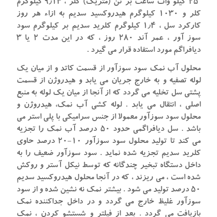
۲۵ کیلو وات ساعت بر تن (متریک) کلر ، ۹٫۱۴ کیلوگرم
کلر و ۱۰۳۰ کیلوگرم هیدروکسید سدیم به ازاء هر روز
کارکرد سل ، ۱٫۴ کیلوگرم کلرید سدیم بر کیلوگرم سود
سوز آور ، عمر آند ۲۸۰ روز ، که در این مدت ۲ یا ۳
دیافراگم مورد استفاده قرار می گیرد .
محلول آب نمک سود سوزآور از قسمت کاتد و از میان یک
لوله تصفیه و به خارج جریان می یابد و هیدروژن از قسمت
پشتی سل تخلیه می گردد که از آنجا از میان یک لوله به منبع
اصلی ، انتقال می یابد . لوله کشی آب نمک، هیدروژن و
محلول سود سوزآور معمولا از جنس سرامیکی با پلی استر می
باشد . سل دیافراگمی حدود ۵۰ درصد آب نمک را تجزیه
می کند تا تولید محلول سود سوزآور ۱۰-۲۰ درصد حاوی
کلرید سدیم تجزیه شده نماید . سود سوزآور ضعیف را به
داخل دستگاه تبخیر چندگانه که توسط نیکل آستر و روکش
شده است ، می ریزند ، که در آنجا محلول هیدروکسید سدیم
۵۰ درصد تولید می شود . بیشتر نمک نه نشین شده و از سود
سوزآور غلیظ خارج می گردد و در داخل جداکننده نمک
بازیافت می گردد . بعد از فیلتر و شستشو کردن ، نمک