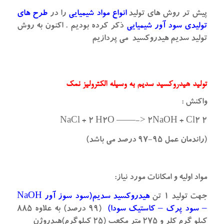
پیش تر روش های تولید
انواع مواد شیمیایی
را در
طرح های
تولیدی سود آور شیمیایی
ذکر کرده بودیم . اکنون به روش
تولید سدیم هیدروکسید می پردازیم
تولید هیدروکسید سدیم به وسیله الکترولیز نمک
واکنش :
۲ NaCl + 2 H2O ——-> 2NaOH + Cl2
(راندمان عمل ۹۵-۹۷ درصد می باشد)
مواد اولیه و امکانات مورد نیاز:
جهت تولید ۱ تن
هیدروکسید سدیم(سود سوز آور NaOH
– سود پرک – کاستیک سودا)
(۹۹ درصد) به علاوه ۸۸۵
کیلو گرم کلر و ۲۷۵ متر مکعب (۲۵ کیلوگرم)هیدروژن