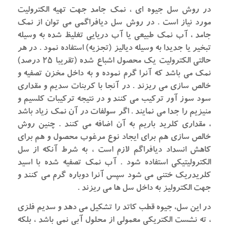
در روش سل جیوه ای ، نمک جامد جهت تهیه الکترولیت
مورد نیاز است . در روش سل دیافراگمی می توان از نمک
جامد ، آب نمک طبیعی یا آب دریایی تغلیظ شده به وسیله
تبخیر یا جدیدا به وسیله دیالیز (تجزیه) استفاده نمود . در هر
حالتی الکترولیت یک محصول اشباع شده (تقریبا ۲۵ درصد)
نمک می باشد که آنرا گرم نموده و به داخل مخزن تصفیه و
خالص سازی می ریزند . در آنجا با کربنات سدیم و مقداری
سود سوز آور ترکیب می کنند و در نتیجه ترکیبات کلسیم و
منیزیم را جدا می نمایند . اگر سولفات در آن نمک زیاد باشد
، مقداری کلرید باریم به آن اضافه می کنند . چنین روش
خالص سازی هم برای ایجاد نوع مرغوب محصول و هم برای
کاهش انسداد دیافراگم لازم است ، به شرط آنکه از سل
الکترولیتیکی استفاده شود . آب نمک تصفیه شده با اسید
کلریدریک ختنی می شود سپس آنرا دوباره گرم می کنند و
جهت الکترولیز به داخل سل ها می ریزند .
در این سل، جیوه قطب کاتد را تشکیل می دهد و سدیم فلزی
، ته نشست الکتریکی معمولی از محلول آبی نمی باشد ، بلکه