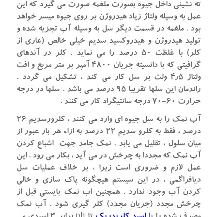
ته نشینی داخل جیوه بصورت ملغمه صورت می گیرد که این
عمل به وسیله ولتاژ زیاد هیدروژن بر روی جیوه میسر خواهد
بود . ملغمه در قسمت دیگر سل به وسیله آب تجزیه شده و
تولید هیدروژن و هیدروکسید سدیم خیلی خالص (عاری از
کلر) با غلظت ۵۰ درصد را می نماید . کلر در آندهای
گرافیتی که با دانسیته جریان ۴۸۰۰ آمپر بر متر مربع و افت
ولتاژ ۴٫۵ ولت بر سل کار می کند ، تشکیل می گردد .
راندمان این سلها تقریبا ۹۵ درصد می باشد . سلها در درجه
حرارت ۶۰-۷۰ درجه سانتیگراد کار می کنند .
آب نمک را به سل جیوه ای وارد می کنند ، کلرورسدیم ۲۶
درصد ، فقط به کلرو سدیم ۲۲ درصد به ازاء هر بار عبور از
میان سلول ، تقلیل می یابد . نمک جامد جهت اشباع کردن
آب نمک که مجددا به چرخش در می آید ، بکار می رود . این
عمل لازم و ضروری است زیرا ، بر خلاف عملیات سل
دیافراگمی ، در این سیستم هیچگونه پاک سازی و خالی
کردن آب وجود ندارد . همچنین اب نمک بایستی قبل از
چرخش مجدد (جریان مجدد) کلر گیری شود . آب نمک