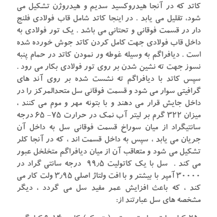
کاتد که در آنجا هیدروکسید سدیم و هیدروژن تشکیل می
شود، تقلیل می یابد . در اینجا کاتد شامل قاب فولادی فلنج
دار در قسمت فوقانی و تحتانی می باشد . یک تور فولادی به
داخل قاب فولادی جهت کامل کردن کاتد جوش خورده شده
است . دیافراگم به وسیله غوطه ور نمودن کاتد در حمام پنبه
نسوز جهت ته نشین شدن بر روی تور فولادی بکار می رود .
سپس کاتد با دیافراگم ته نشست شده بر روی آند های
گرافیتی سوار می شود و قسمت فوقانی سل متحدالمرکز را در
داخل جایش قرار می دهند و با بتونه مهر و موم می کنند ،
میزان ۳۲۲ گرم بر لیتر آب نمک در حرارت ۷۵- ۶۵ درجه
سانتیگراد از میان سوراخ قسمت فوقانی سل به داخل آن
جریان می یابد ، سپس به داخل قسمت اند ، که در آنجا کلر
تشکیل می شود و متعاقب آن از میان دیافراگم متخلخل عبور
می کند . سل با یک کاتولیت ۹۹٫۵ درجه سانتی گراد در
۳۰۰۰۰ آمپر با بیشتر و با افت ولتاژ اصلی ۳٫۹۵ ولت کار می
کند ، که باعث افزایش عمر مفید سل می گردد ، دیگر
مشخصه های سل عبارتند از: