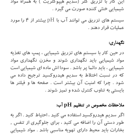
این کار با تزریق کلر (سدیم هیپوکلریت ) به همراه مواد
شیمیایی خنثی کننده صورت می گیرد .
سیستم های تزریق می توانند آب با pH بیشتر از ۴ را مورد
عملیات قرار دهند .
نگهداری:
در حین کار با سیستم های تزریق شیمیایی ، پمپ های تغذیه
مواد شیمیایی باید نگهداری شوند و مخزن نگهداری مواد
شیمیایی ، باید دائما پر باشد . سودا اش ماده ای شیمیایی است
که در نسبت اختلاط به سدیم هیدروکسید ترجیح داده می
شود . چرا که امنیت آن بیشتر است . صفحه ها و فیلتر ها
بایستی به تناوب کنترل شده و تمیز شوند .
ملاحظات مخصوص در تنظیم pH آب:
اگر سدیم هیدروکسید استفاده می کنید ، احتیاط کنید . اگر به
طور دستی آن را اضافه می کنید ، برای جلوگیری از تنفس ‚
بخارات باید محیط دارای تهویه مناسبی باشد . مواد شیمیایی