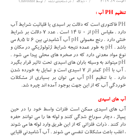
آگوست 19, 2019
/
/
/
0 دیدگاه
در
دسته‌بندی نشده
توسط
Chavoshist
تنظیم PH آب :
PH فاکتوری است که دلالت بر اسیدی یا قلیائیت شرایط آب
دارد . مقیاس pH از ۰ تا ۱۴ است . عدد ۷ دلالت بر شرایط
خنثی دارد . رنج معمولی pH آب آشامیدنی بین ۶ تا ۸٫۵ می
باشد . pH به طور عمده نتیجه شرایط ژئولوژیکی در مکان و
نوع مواد معدنی دارد که در صخره های محلی پیدا می شود .
pH میتواند به وسیله باران های اسیدی تحت تاثیر قرار بگیرد
. آب با pH کمتر از ۷ اسیدی است و تمایل به خورده شدن
دارد . با تنظیم pH آب می توان بر بسیاری از مشکلات
خوردگی آب که از این جهت بوجود آمده اند چیره شد.
آب های اسیدی
آب های اسیدی ممکن است فلزات واسط خود را در حین
پمپاژ ، دچار سوراخ شدگی کنند و لوله ها را می توانند حفره
دار کنند . ذرات فلزاتی که از این طریق وارد لوله ها می شوند
، اغلب باعث مشکلات تنفسی می شوند . آب آشامیدنی قلیایی