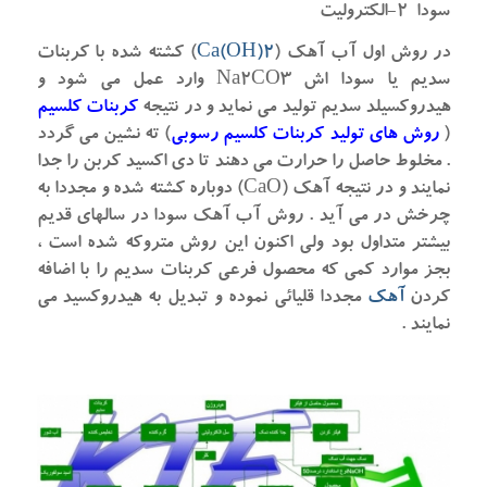
سودا ۲-الکترولیت
در روش اول آب آهک (
Ca(OH)2
) کشته شده با کربنات
سدیم یا سودا اش Na2CO3 وارد عمل می شود و
هیدروکسیلد سدیم تولید می نماید و در نتیجه
کربنات کلسیم
(
روش های تولید کربنات کلسیم رسوبی
) ته نشین می گردد
. مخلوط حاصل را حرارت می دهند تا دی اکسید کربن را جدا
نمایند و در نتیجه آهک (CaO) دوباره کشته شده و مجددا به
چرخش در می آید . روش آب آهک سودا در سالهای قدیم
بیشتر متداول بود ولی اکنون این روش متروکه شده است ،
بجز موارد کمی که محصول فرعی کربنات سدیم را با اضافه
کردن
آهک
مجددا قلیائی نموده و تبدیل به هیدروکسید می
نمایند .