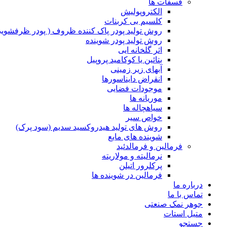
فسفات ها
الکتروپولیش
کلسیم بی کربنات
روش تولید پودر پاک کننده ظروف ( پودر ظرفشویی
روش تولید پودر شوینده
اثر گلخانه ایی
بتائین یا کوکامید پروپیل
آبهای زیر زمینی
انقراض دایناسورها
موجودات فضایی
موریانه ها
سیاهچاله ها
خواص سیر
روش های تولید هیدروکسید سدیم (سود پرک)
شوینده های مایع
فرمالین و فرمالدئید
نرمالیته و مولاریته
پرکلرور اتیلن
فرمالین در شوینده ها
درباره ما
تماس با ما
جوهر نمک صنعتی
متیل استات
جستجو