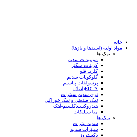
خانه
مواد اولیه (اسیدها و بازها)
نمک ها
مولیبدات سدیم
کربنات منگنز
کلرید قلع
گلوکونات سدیم
پرسولفات پتاسیم
EDTA(ادتا) :
تری سدیم سیترات
نمک صنعتی و نمک خوراکی
هیدروکسیدکلسیم-آهک
متا سیلیکات
نمک ها
سدیم نیترات
سیترات سدیم
دکستروز