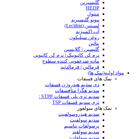
گلیسیرین
HEDP
منتول
مونو گلیسیرید
لسیتین (Lecithin)
آب اکسیژنه
روغن سیلیکون
بتائین
گلیسین / گلایسین
نرم کن کاتیونیک | نرم کن کاتیونی
ماده ضدعفونی کننده سطوح
فرمالین | فرمالدئید
مواد اولیه(نمک ها)
نمک های فسفات
دی سدیم هیدروژن فسفات
سدیم هگزا متافسفات
سدیم تری پلی فسفات STPP :
تری سدیم فسفات TSP
نمک های سولفور
سدیم هیدروسولفیت
سدیم سولفیت
پرسولفات پتاسیم
سدیم سولفید
سدیم سولفات: