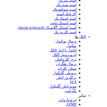
اسید نیتریک
اسید سیتریک
اسید سولفونیک
آکریلیک اسید
اسید استئاریک
اسید استیک تولید
اسید استیک گلاسیال-glacial aceticacid
اسید کلریدریک
الکل ها
نرمال بوتانول
متانول
اتانول یا اتیل الکل
ایزوپروپیل الکل
تری کلرواتیلن
نرمال هگزان
متیلن کلراید
پروپیلن گلیکول
پرکلرور اتیلن
SLS
مونو اتیلن گلیکول
تگزاپون
سایر
ایزوتیازولین
ATMP