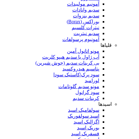
آمونیم مولیبدات
سدیم وانادات
سدیم بنزوات
بوراکس (Borax)
نیترات کلسیم
سدیم نیتریت
آمونیوم پرسولفات
قلیاها
مونو اتانول آمین
آب ژاول یا سدیم هیپو کلریت
بی کربنات سدیم (جوش شیرین)
پتاسیم هیدروکسید
سود پرک|کاستیک سودا
لورامید
مونو سدیم گلوتامات
سود گرانول
کربنات سدیم
اسیدها
سولفامیک اسید
اسید سولفوریک
اگزالیک اسید
بوریک اسید
فسفریک اسید